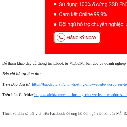
Để tham khảo đầy đủ thông tin Ebook từ VECOM, bạn đọc và doanh nghiệp c
Báo chí hỗ trợ đưa tin:
Trên Báo đầu tư:
https://baodautu.vn/chon-hosting-cho-website-wordpress-t
Trên báo Cafebiz:
https://cafebiz.vn/chon-hosting-cho-wesbsite-wordpress
Thích và chia sẻ bài viết trên Facebook để ủng hộ đội ngũ viết bài của Mắt B