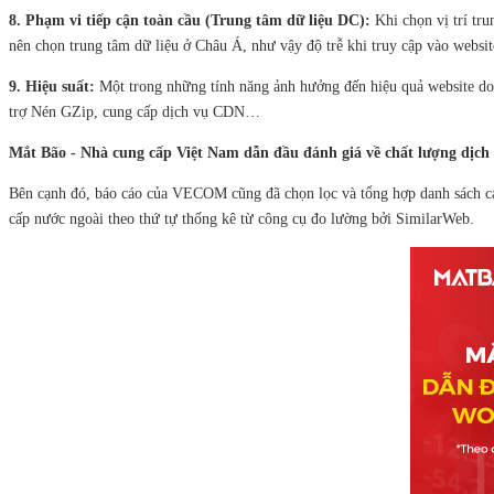
8. Phạm vi tiếp cận toàn cầu (Trung tâm dữ liệu DC):
Khi chọn vị trí tru
nên chọn trung tâm dữ liệu ở Châu Á, như vậy độ trễ khi truy cập vào websi
9. Hiệu suất:
Một trong những tính năng ảnh hưởng đến hiệu quả website doa
trợ Nén GZip, cung cấp dịch vụ CDN…
Mắt Bão - Nhà cung cấp Việt Nam dẫn đầu đánh giá về chất lượng dịc
Bên cạnh đó, báo cáo của VECOM cũng đã chọn lọc và tổng hợp danh sách các
cấp nước ngoài theo thứ tự thống kê từ công cụ đo lường bởi SimilarWeb.