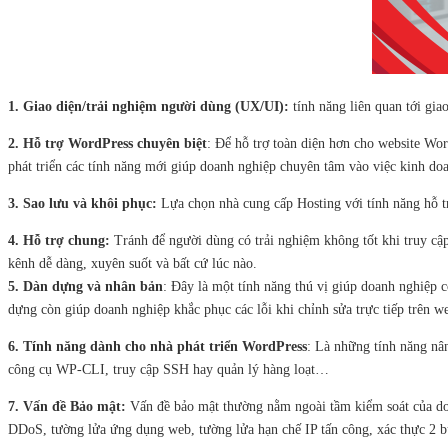
1. Giao diện/trải nghiệm người dùng (UX/UI):
tính năng liên quan tới gi
2. Hỗ trợ WordPress chuyên biệt
: Để hỗ trợ toàn diện hơn cho website Wor
phát triển các tính năng mới giúp doanh nghiệp chuyên tâm vào việc kinh do
3. Sao lưu và khôi phục:
Lựa chọn nhà cung cấp Hosting với tính năng hỗ tr
4. Hỗ trợ chung:
Tránh để người dùng có trải nghiệm không tốt khi truy cập
kênh dễ dàng, xuyên suốt và bất cứ lúc nào.
5. Dàn dựng và nhân bản
: Đây là một tính năng thú vị giúp doanh nghiệp có
dựng còn giúp doanh nghiệp khắc phục các lỗi khi chỉnh sửa trực tiếp trên we
6. Tính năng dành cho nhà phát triển WordPress
: Là những tính năng nâ
công cụ WP-CLI, truy cập SSH hay quản lý hàng loạt…
7. Vấn đề Bảo mật:
Vấn đề bảo mật thường nằm ngoài tầm kiểm soát của doan
DDoS, tường lửa ứng dụng web, tường lửa hạn chế IP tấn công, xác thực 2 b