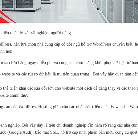
ao diện quản lý và trải nghiệm người dùng
dPress, nên lựa chọn nhà cung cấp có đội ngũ hỗ trợ WordPress chuyên biệt, h
anh hơn.
ợ sao lưu hàng ngày miễn phí và cung cấp chức năng khôi phục dữ liệu từ bản
 website và các rủi ro dữ liệu là ưu tiên quan trọng . Bởi vậy hãy quan tâm đ
 thể triển khai các sửa đổi lớn cho website một cách dễ dàng thay vì các thao t
bsite chính thức.
ng cao của WordPress Hosting giúp cho các nhà phát triển quản lý website Wor
h nghiệp. Bởi vậy đây là tiêu chí doanh nghiệp cần nắm rõ rằng các nhà cung
ước (Google Auth), bảo mật SSL, hỗ trợ cập nhật phiên bản mới, công cụ qué