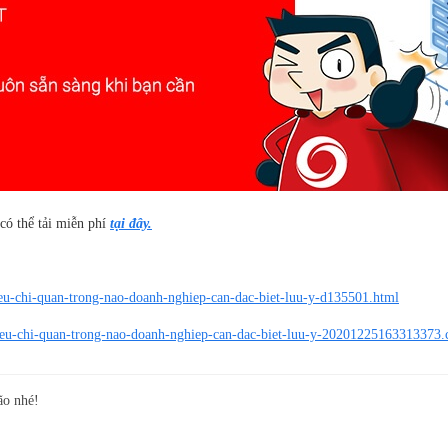
ó thể tải miễn phí
tại đây.
ieu-chi-quan-trong-nao-doanh-nghiep-can-dac-biet-luu-y-d135501.html
-tieu-chi-quan-trong-nao-doanh-nghiep-can-dac-biet-luu-y-20201225163313373.
ão nhé!