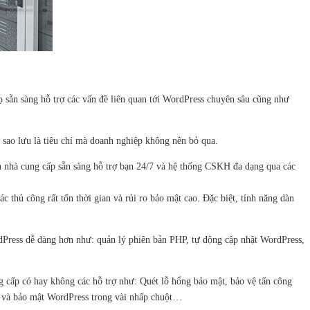
ọ sẵn sàng hỗ trợ các vấn đề liên quan tới WordPress chuyên sâu cũng như
 sao lưu là tiêu chí mà doanh nghiệp không nên bỏ qua.
ến nhà cung cấp sẵn sàng hỗ trợ bạn 24/7 và hệ thống CSKH đa dạng qua các
ác thủ công rất tốn thời gian và rủi ro bảo mật cao. Đặc biệt, tính năng dàn
dPress dễ dàng hơn như: quản lý phiên bản PHP, tự động cập nhật WordPress,
 cấp có hay không các hỗ trợ như: Quét lỗ hổng bảo mật, bảo vệ tấn công
t và bảo mật WordPress trong vài nhấp chuột…