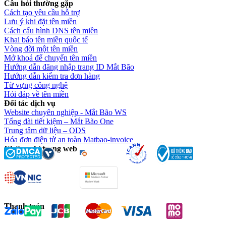
Câu hỏi thường gặp
Cách tạo yêu cầu hỗ trợ
Lưu ý khi đặt tên miền
Cách cấu hình DNS tên miền
Khai báo tên miền quốc tế
Vòng đời một tên miền
Mở khoá để chuyển tên miền
Hướng dẫn đăng nhập trang ID Mắt Bão
Hướng dẫn kiểm tra đơn hàng
Từ vựng công nghệ
Hỏi đáp về tên miền
Đối tác dịch vụ
Website chuyên nghiệp - Mắt Bão WS
Tổng đài tiết kiệm – Mắt Bão One
Trung tâm dữ liệu – ODS
Hóa đơn điện tử an toàn Matbao-invoice
Chứng chỉ trang web
Thanh toán