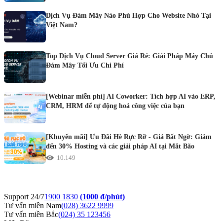
Dịch Vụ Đám Mây Nào Phù Hợp Cho Website Nhỏ Tại
Việt Nam?
Top Dịch Vụ Cloud Server Giá Rẻ: Giải Pháp Máy Chủ
Đám Mây Tối Ưu Chi Phí
[Webinar miễn phí] AI Coworker: Tích hợp AI vào ERP,
CRM, HRM để tự động hoá công việc của bạn
[Khuyến mãi] Ưu Đãi Hè Rực Rỡ - Giá Bất Ngờ: Giảm
đến 30% Hosting và các giải pháp AI tại Mắt Bão
10.149
Support 24/7
1900 1830
(1000 đ/phút)
Tư vấn miền Nam
(028) 3622 9999
Tư vấn miền Bắc
(024) 35 123456