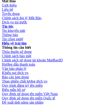
Mắt Bão
Giới thiệu
Liên hệ
Tuyển dụng
Chính sách đại lý Mắt Bão
Dịch vụ trả trước
Tin tức
Tin khuyến mãi
Thông báo
Tin công nghệ
Hiểu về trái tim
Thông tin cần biết
Thỏa thuận sử dụng
Chính sách bảo mật
Chính sách sử dụng tài khoản MatBaoID
Hướng dẫn thanh toán
Văn bản pháp lý
Khiếu nại dịch vụ
Báo cáo lạm dụng
Than phiền chất lượng dịch vụ
Quy trình đăng ký tên miền
Biểu mẫu hồ sơ
Quy định sử dụng tên miền Việt Nam
Quy định sử dụng tên miền Quốc tế
Đề xuất tính năng sản phẩm