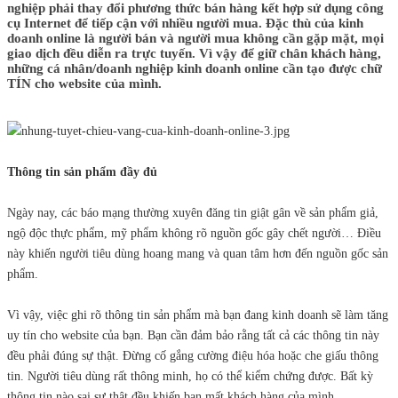
nghiệp phải thay đổi phương thức bán hàng kết hợp sử dụng công
cụ Internet để tiếp cận với nhiều người mua. Đặc thù của kinh
doanh online là người bán và người mua không cần gặp mặt, mọi
giao dịch đều diễn ra trực tuyến. Vì vậy để giữ chân khách hàng,
những cá nhân/doanh nghiệp kinh doanh online cần tạo được chữ
TÍN cho website của mình.
Thông tin sản phẩm đầy đủ
Ngày nay, các báo mạng thường xuyên đăng tin giật gân về sản phẩm giả,
ngộ độc thực phẩm, mỹ phẩm không rõ nguồn gốc gây chết người… Điều
này khiến người tiêu dùng hoang mang và quan tâm hơn đến nguồn gốc sản
phẩm.
Vì vậy, việc ghi rõ thông tin sản phẩm mà bạn đang kinh doanh sẽ làm tăng
uy tín cho website của bạn. Bạn cần đảm bảo rằng tất cả các thông tin này
đều phải đúng sự thật. Đừng cố gắng cường điệu hóa hoặc che giấu thông
tin. Người tiêu dùng rất thông minh, họ có thể kiểm chứng được. Bất kỳ
thông tin nào sai sự thật đều khiến bạn mất khách hàng của mình.