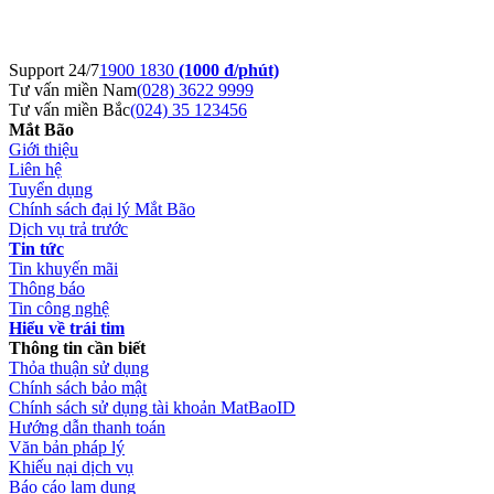
Support 24/7
1900 1830
(1000 đ/phút)
Tư vấn miền Nam
(028) 3622 9999
Tư vấn miền Bắc
(024) 35 123456
Mắt Bão
Giới thiệu
Liên hệ
Tuyển dụng
Chính sách đại lý Mắt Bão
Dịch vụ trả trước
Tin tức
Tin khuyến mãi
Thông báo
Tin công nghệ
Hiểu về trái tim
Thông tin cần biết
Thỏa thuận sử dụng
Chính sách bảo mật
Chính sách sử dụng tài khoản MatBaoID
Hướng dẫn thanh toán
Văn bản pháp lý
Khiếu nại dịch vụ
Báo cáo lạm dụng