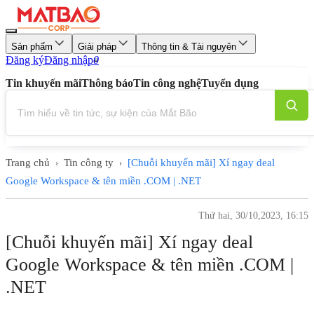
Sản phẩm
Giải pháp
Thông tin & Tài nguyên
Đăng ký
Đăng nhập
0
Tin khuyến mãi
Thông báo
Tin công nghệ
Tuyển dụng
Trang chủ
Tin công ty
[Chuỗi khuyến mãi] Xí ngay deal
›
›
Google Workspace & tên miền .COM | .NET
Thứ hai, 30/10,2023, 16:15
[Chuỗi khuyến mãi] Xí ngay deal
Google Workspace & tên miền .COM |
.NET