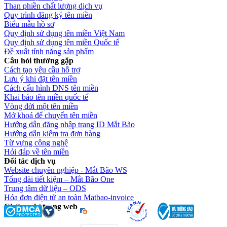
Than phiền chất lượng dịch vụ
Quy trình đăng ký tên miền
Biểu mẫu hồ sơ
Quy định sử dụng tên miền Việt Nam
Quy định sử dụng tên miền Quốc tế
Đề xuất tính năng sản phẩm
Câu hỏi thường gặp
Cách tạo yêu cầu hỗ trợ
Lưu ý khi đặt tên miền
Cách cấu hình DNS tên miền
Khai báo tên miền quốc tế
Vòng đời một tên miền
Mở khoá để chuyển tên miền
Hướng dẫn đăng nhập trang ID Mắt Bão
Hướng dẫn kiểm tra đơn hàng
Từ vựng công nghệ
Hỏi đáp về tên miền
Đối tác dịch vụ
Website chuyên nghiệp - Mắt Bão WS
Tổng đài tiết kiệm – Mắt Bão One
Trung tâm dữ liệu – ODS
Hóa đơn điện tử an toàn Matbao-invoice
Chứng chỉ trang web