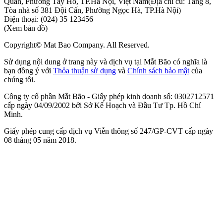
Quân, Phường Tây Hồ, TP.Hà Nội, Việt Nam
(Địa chỉ cũ: Tầng 8,
Tòa nhà số 381 Đội Cấn, Phường Ngọc Hà, TP.Hà Nội)
Điện thoại:
(024) 35 123456
(Xem bản đồ)
Copyright© Mat Bao Company. All Reserved.
Sử dụng nội dung ở trang này và dịch vụ tại Mắt Bão có nghĩa là
bạn đồng ý với
Thỏa thuận sử dụng
và
Chính sách bảo mật
của
chúng tôi.
Công ty cổ phần Mắt Bão - Giấy phép kinh doanh số: 0302712571
cấp ngày 04/09/2002 bởi Sở Kế Hoạch và Đầu Tư Tp. Hồ Chí
Minh.
Giấy phép cung cấp dịch vụ Viễn thông số 247/GP-CVT cấp ngày
08 tháng 05 năm 2018.