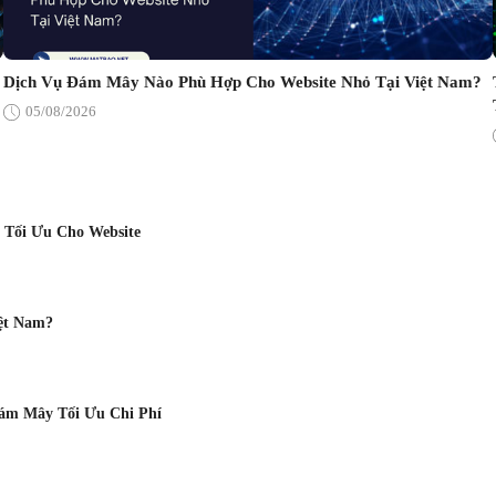
Dịch Vụ Đám Mây Nào Phù Hợp Cho Website Nhỏ Tại Việt Nam?
05/08/2026
 Tối Ưu Cho Website
ệt Nam?
Đám Mây Tối Ưu Chi Phí