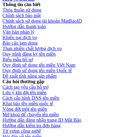
Thông tin cần biết
Thỏa thuận sử dụng
Chính sách bảo mật
Chính sách sử dụng tài khoản MatBaoID
Hướng dẫn thanh toán
Văn bản pháp lý
Khiếu nại dịch vụ
Báo cáo lạm dụng
Than phiền chất lượng dịch vụ
Quy trình đăng ký tên miền
Biểu mẫu hồ sơ
Quy định sử dụng tên miền Việt Nam
Quy định sử dụng tên miền Quốc tế
Đề xuất tính năng sản phẩm
Câu hỏi thường gặp
Cách tạo yêu cầu hỗ trợ
Lưu ý khi đặt tên miền
Cách cấu hình DNS tên miền
Khai báo tên miền quốc tế
Vòng đời một tên miền
Mở khoá để chuyển tên miền
Hướng dẫn đăng nhập trang ID Mắt Bão
Hướng dẫn kiểm tra đơn hàng
Từ vựng công nghệ
Hỏi đáp về tên miền