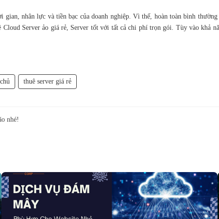
ời gian, nhân lực và tiền bạc của doanh nghiệp. Vì thế, hoàn toàn bình thườn
 Cloud Server ảo giá rẻ, Server tốt với tất cả chi phí trọn gói. Tùy vào kh
 chủ
thuê server giá rẻ
ão nhé!