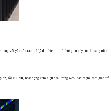
ử dụng với yêu cầu cao, xử lý đa nhiệm… thì thời gian này còn khoảng tối đa
guồn, lỗi lưu trữ, hoạt động kém hiệu quả, trang web load chậm, thời gian trễ