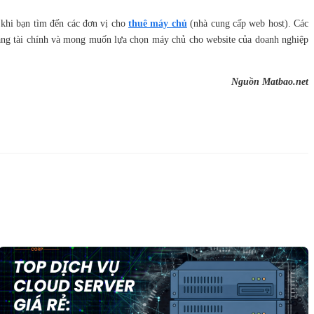
g khi bạn tìm đến các đơn vị cho
thuê máy chủ
(nhà cung cấp web host). Các
ả năng tài chính và mong muốn lựa chọn máy chủ cho website của doanh nghiệp
Nguồn Matbao.net