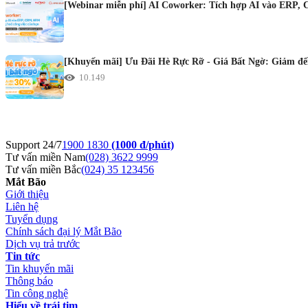
[Webinar miễn phí] AI Coworker: Tích hợp AI vào ERP, 
[Khuyến mãi] Ưu Đãi Hè Rực Rỡ - Giá Bất Ngờ: Giảm đến
10.149
Support 24/7
1900 1830
(1000 đ/phút)
Tư vấn miền Nam
(028) 3622 9999
Tư vấn miền Bắc
(024) 35 123456
Mắt Bão
Giới thiệu
Liên hệ
Tuyển dụng
Chính sách đại lý Mắt Bão
Dịch vụ trả trước
Tin tức
Tin khuyến mãi
Thông báo
Tin công nghệ
Hiểu về trái tim