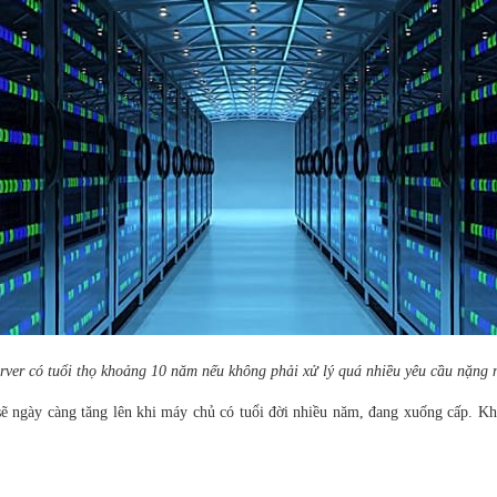
rver có tuổi thọ khoảng 10 năm nếu không phải xử lý quá nhiều yêu cầu nặng 
 sẽ ngày càng tăng lên khi máy chủ có tuổi đời nhiều năm, đang xuống cấp. Kh