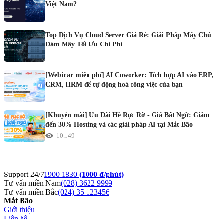
Việt Nam?
Top Dịch Vụ Cloud Server Giá Rẻ: Giải Pháp Máy Chủ
Đám Mây Tối Ưu Chi Phí
[Webinar miễn phí] AI Coworker: Tích hợp AI vào ERP,
CRM, HRM để tự động hoá công việc của bạn
[Khuyến mãi] Ưu Đãi Hè Rực Rỡ - Giá Bất Ngờ: Giảm
đến 30% Hosting và các giải pháp AI tại Mắt Bão
10.149
Support 24/7
1900 1830
(1000 đ/phút)
Tư vấn miền Nam
(028) 3622 9999
Tư vấn miền Bắc
(024) 35 123456
Mắt Bão
Giới thiệu
Liên hệ