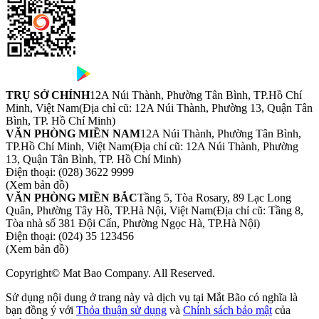
TRỤ SỞ CHÍNH
12A Núi Thành, Phường Tân Bình, TP.Hồ Chí
Minh, Việt Nam
(Địa chỉ cũ: 12A Núi Thành, Phường 13, Quận Tân
Bình, TP. Hồ Chí Minh)
VĂN PHÒNG MIỀN NAM
12A Núi Thành, Phường Tân Bình,
TP.Hồ Chí Minh, Việt Nam
(Địa chỉ cũ: 12A Núi Thành, Phường
13, Quận Tân Bình, TP. Hồ Chí Minh)
Điện thoại:
(028) 3622 9999
(Xem bản đồ)
VĂN PHÒNG MIỀN BẮC
Tầng 5, Tòa Rosary, 89 Lạc Long
Quân, Phường Tây Hồ, TP.Hà Nội, Việt Nam
(Địa chỉ cũ: Tầng 8,
Tòa nhà số 381 Đội Cấn, Phường Ngọc Hà, TP.Hà Nội)
Điện thoại:
(024) 35 123456
(Xem bản đồ)
Copyright© Mat Bao Company. All Reserved.
Sử dụng nội dung ở trang này và dịch vụ tại Mắt Bão có nghĩa là
bạn đồng ý với
Thỏa thuận sử dụng
và
Chính sách bảo mật
của