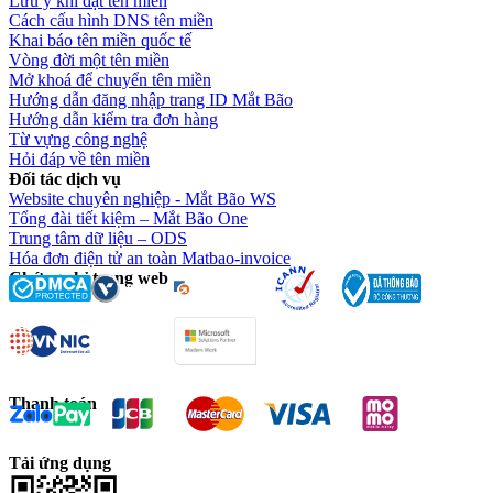
Lưu ý khi đặt tên miền
Cách cấu hình DNS tên miền
Khai báo tên miền quốc tế
Vòng đời một tên miền
Mở khoá để chuyển tên miền
Hướng dẫn đăng nhập trang ID Mắt Bão
Hướng dẫn kiểm tra đơn hàng
Từ vựng công nghệ
Hỏi đáp về tên miền
Đối tác dịch vụ
Website chuyên nghiệp - Mắt Bão WS
Tổng đài tiết kiệm – Mắt Bão One
Trung tâm dữ liệu – ODS
Hóa đơn điện tử an toàn Matbao-invoice
Chứng chỉ trang web
Thanh toán
Tải ứng dụng