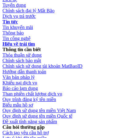
Tuyển dụng
Chính sách đại lý Mắt Bão
Dịch vụ trả trước
Tin tức
Tin khuyến mãi
Thông báo
Tin công nghệ
Hiểu về trái tim
Thông tin cần biết
Thỏa thuận sử dụng
Chính sách bảo mật
Chính sách sử dụng tài khoản MatBaoID
Hướng dẫn thanh toán
Văn bản pháp lý
Khiếu nại dịch vụ
Báo cáo lạm dụng
Than phiền chất lượng dịch vụ
Quy trình đăng ký tên miền
Biểu mẫu hồ sơ
Quy định sử dụng tên miền Việt Nam
Quy định sử dụng tên miền Quốc tế
Đề xuất tính năng sản phẩm
Câu hỏi thường gặp
Cách tạo yêu cầu hỗ trợ