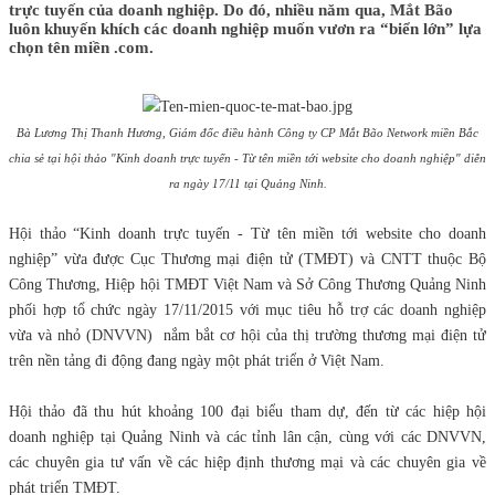
trực tuyến của doanh nghiệp. Do đó, nhiều năm qua, Mắt Bão
luôn khuyến khích các doanh nghiệp muốn vươn ra “biển lớn” lựa
chọn tên miền .com.
Bà Lương Thị Thanh Hương, Giám đốc điều hành Công ty CP Mắt Bão Network miền Bắc
chia sẻ tại hội thảo "Kinh doanh trực tuyến - Từ tên miền tới website cho doanh nghiệp" diễn
ra ngày 17/11 tại Quảng Ninh.
Hội thảo “Kinh doanh trực tuyến - Từ tên miền tới website cho doanh
nghiệp” vừa được Cục Thương mại điện tử (TMĐT) và CNTT thuộc Bộ
Công Thương, Hiệp hội TMĐT Việt Nam và Sở Công Thương Quảng Ninh
phối hợp tổ chức ngày 17/11/2015 với mục tiêu hỗ trợ các doanh nghiệp
vừa và nhỏ (DNVVN) nắm bắt cơ hội của thị trường thương mại điện tử
trên nền tảng đi động đang ngày một phát triển ở Việt Nam.
Hội thảo đã thu hút khoảng 100 đại biểu tham dự, đến từ các hiệp hội
doanh nghiệp tại Quảng Ninh và các tỉnh lân cận, cùng với các DNVVN,
các chuyên gia tư vấn về các hiệp định thương mại và các chuyên gia về
phát triển TMĐT.