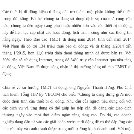
Các thiết bị di động hiện có đang dần trở thành một phần không thể thiếu
trong đời sống. Bất kể chúng ta đang sử dụng dịch vụ của nhà cung cấp
nào, chúng ta đều ngày càng phụ thuộc nhiều hơn vào các thiết bị di động
này để liên tục cập nhật các hoạt động, lịch trình, cũng như các thông tin
hằng ngày. Theo Báo cáo TMĐT di động năm 2014, tính đến năm 2014
Việt Nam đã có tới 134 triệu thuê bao di động; và từ tháng 1/2014 đến
tháng 1/2015, hơn 11,6 triệu điện thoại thông minh đã được bán ra. Với
39% dân số sử dụng Internet, trong đó 34% truy cập Internet qua nền tảng
di động, Việt Nam đã được công nhận là thị trường bùng nổ cho TMĐT di
động.
Chia sẻ về xu hướng TMĐT di động, ông Nguyễn Thanh Hưng, Phó Chủ
tịch kiêm Tổng Thư ký VECOM cho biết: “Chúng ta đang đứng giữa một
cuộc thôn tính của thiết bị di động. Nhu cầu của người tiêu dùng đối với
các dịch vụ và ứng dụng có thể giúp họ tiếp cận dễ dàng các giao dịch
thường ngày vào mọi thời điểm ngày càng tăng cao. Do đó, các doanh
nghiệp đang đầu tư vào các giải pháp website di động để có thể đáp ứng các
nhu cầu này và cạnh tranh được trong môi trường kinh doanh mới. Với một