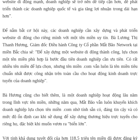
website di động mạnh, doanh nghiệp sẽ trở nên dễ tiếp cận hơn, dễ phát
triển thành các doanh nghiệp quốc tế và gia tăng lợi nhuận trong dài hạn
hơn”.
Để nắm bắt cơ hội này, các doanh nghiệp cần xây dựng và phát triển
website di động cho riêng mình với một tên miền uy tín. Bà Lương Thị
Thanh Hương, Giám đốc Điều hành Công ty Cổ phần Mắt Bão Network tại
miền Bắc chia sẻ: “Để xây dựng một website di động thành công, lựa chọn
một tên miền phù hợp là bước đầu tiên doanh nghiệp cần ưu tiên. Có rất
nhiều tên miền để lựa chọn, nhưng tên miền .com vẫn luôn là tên miền tiêu
chuẩn nhất được công nhận trên toàn cầu cho hoạt động kinh doanh trực
tuyến của doanh nghiệp”.
Bà Hương cũng cho biết thêm, là một doanh nghiệp hoạt động lâu năm
trong lĩnh vực tên miền, những năm qua, Mắt Bão vẫn luôn khuyến khích
doanh nghiệp lựa chọn tên miền .com nhờ tính sẵn có, đáng tin cậy và có
mức độ ổn định cao khi sử dụng để xây dựng thương hiệu trực tuyến cho
riêng họ, đặc biệt khi muốn vươn ra “biển lớn”.
Với tính khả dụng tuyệt đối của hơn 118,5 triệu tên miền đã được đăng ký