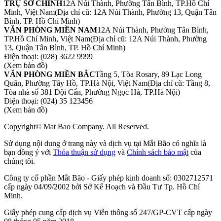
TRỤ SỞ CHÍNH
12A Núi Thành, Phường Tân Bình, TP.Hồ Chí
Minh, Việt Nam
(Địa chỉ cũ: 12A Núi Thành, Phường 13, Quận Tân
Bình, TP. Hồ Chí Minh)
VĂN PHÒNG MIỀN NAM
12A Núi Thành, Phường Tân Bình,
TP.Hồ Chí Minh, Việt Nam
(Địa chỉ cũ: 12A Núi Thành, Phường
13, Quận Tân Bình, TP. Hồ Chí Minh)
Điện thoại:
(028) 3622 9999
(Xem bản đồ)
VĂN PHÒNG MIỀN BẮC
Tầng 5, Tòa Rosary, 89 Lạc Long
Quân, Phường Tây Hồ, TP.Hà Nội, Việt Nam
(Địa chỉ cũ: Tầng 8,
Tòa nhà số 381 Đội Cấn, Phường Ngọc Hà, TP.Hà Nội)
Điện thoại:
(024) 35 123456
(Xem bản đồ)
Copyright© Mat Bao Company. All Reserved.
Sử dụng nội dung ở trang này và dịch vụ tại Mắt Bão có nghĩa là
bạn đồng ý với
Thỏa thuận sử dụng
và
Chính sách bảo mật
của
chúng tôi.
Công ty cổ phần Mắt Bão - Giấy phép kinh doanh số: 0302712571
cấp ngày 04/09/2002 bởi Sở Kế Hoạch và Đầu Tư Tp. Hồ Chí
Minh.
Giấy phép cung cấp dịch vụ Viễn thông số 247/GP-CVT cấp ngày