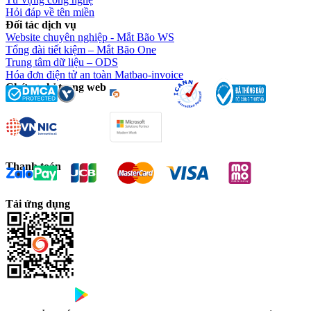
Hỏi đáp về tên miền
Đối tác dịch vụ
Website chuyên nghiệp - Mắt Bão WS
Tổng đài tiết kiệm – Mắt Bão One
Trung tâm dữ liệu – ODS
Hóa đơn điện tử an toàn Matbao-invoice
Chứng chỉ trang web
Thanh toán
Tải ứng dụng