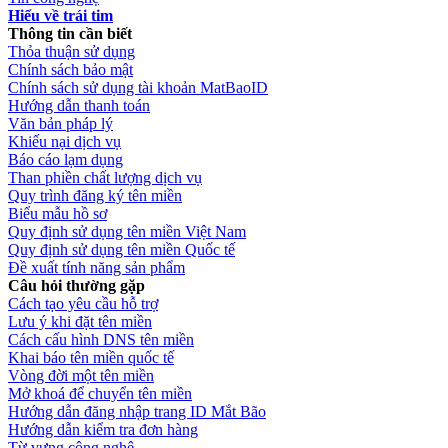
Hiểu về trái tim
Thông tin cần biết
Thỏa thuận sử dụng
Chính sách bảo mật
Chính sách sử dụng tài khoản MatBaoID
Hướng dẫn thanh toán
Văn bản pháp lý
Khiếu nại dịch vụ
Báo cáo lạm dụng
Than phiền chất lượng dịch vụ
Quy trình đăng ký tên miền
Biểu mẫu hồ sơ
Quy định sử dụng tên miền Việt Nam
Quy định sử dụng tên miền Quốc tế
Đề xuất tính năng sản phẩm
Câu hỏi thường gặp
Cách tạo yêu cầu hỗ trợ
Lưu ý khi đặt tên miền
Cách cấu hình DNS tên miền
Khai báo tên miền quốc tế
Vòng đời một tên miền
Mở khoá để chuyển tên miền
Hướng dẫn đăng nhập trang ID Mắt Bão
Hướng dẫn kiểm tra đơn hàng
Từ vựng công nghệ