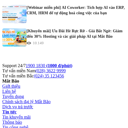
[Webinar miễn phí] AI Coworker: Tích hợp AI vào ERP,
CRM, HRM để tự động hoá công việc của bạn
[Khuyến mãi] Ưu Đãi Hè Rực Rỡ - Giá Bất Ngờ: Giảm
đến 30% Hosting và các giải pháp AI tại Mắt Bão
10.149
Support 24/7
1900 1830
(1000 đ/phút)
Tư vấn miền Nam
(028) 3622 9999
Tư vấn miền Bắc
(024) 35 123456
Mắt Bão
Giới thiệu
Liên hệ
Tuyển dụng
Chính sách đại lý Mắt Bão
Dịch vụ trả trước
Tin tức
Tin khuyến mãi
Thông báo
Tin công nghệ