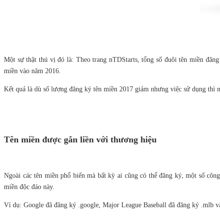
Một sự thật thú vị đó là: Theo trang nTDStarts, tổng số đuôi tên miền đăn
miền vào năm 2016.
Kết quả là dù số lượng đăng ký tên miền 2017 giảm nhưng việc sử dụng thì n
Tên miền được gắn liền với thương hiệu
Ngoài các tên miền phổ biến mà bất kỳ ai cũng có thể đăng ký, một số côn
miền độc đáo này.
Ví dụ: Google đã đăng ký .google, Major League Baseball đã đăng ký .mlb và