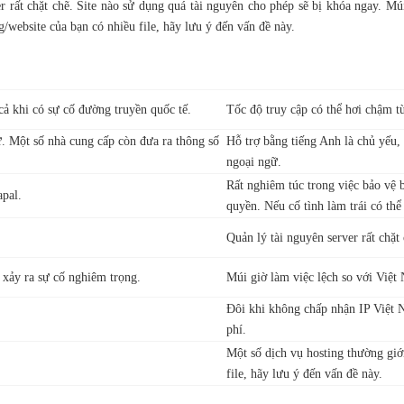
 rất chặt chẽ. Site nào sử dụng quá tài nguyên cho phép sẽ bị khóa ngay. Múi
g/website của bạn có nhiều file, hãy lưu ý đến vấn đề này.
cả khi có sự cố đường truyền quốc tế.
Tốc độ truy cập có thể hơi chậm t
. Một số nhà cung cấp còn đưa ra thông số
Hỗ trợ bằng tiếng Anh là chủ yếu, 
ngoại ngữ.
Rất nghiêm túc trong việc bảo vệ
apal.
quyền. Nếu cố tình làm trái có thể 
Quản lý tài nguyên server rất chặt
i xảy ra sự cố nghiêm trọng.
Múi giờ làm việc lệch so với Việt
Đôi khi không chấp nhận IP Việt N
phí.
Một số dịch vụ hosting thường giớ
file, hãy lưu ý đến vấn đề này.