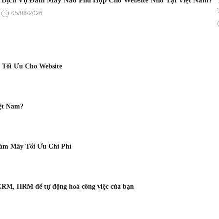
Dịch Vụ Đám Mây Nào Phù Hợp Cho Website Nhỏ Tại Việt Nam?
05/08/2026
 Tối Ưu Cho Website
ệt Nam?
Đám Mây Tối Ưu Chi Phí
CRM, HRM để tự động hoá công việc của bạn