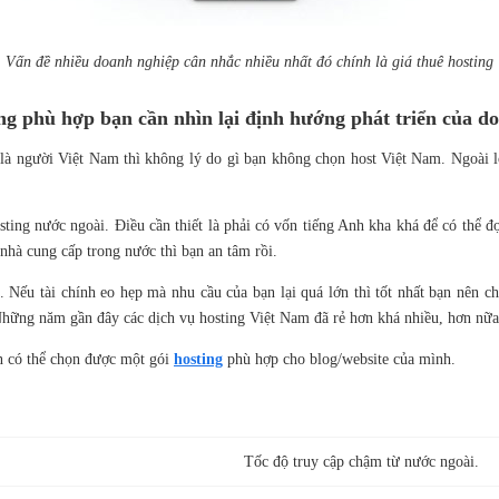
Vấn đề nhiều doanh nghiệp cân nhắc nhiều nhất đó chính là giá thuê hosting
ing phù hợp bạn cần nhìn lại định hướng phát triển của d
 là người Việt Nam thì không lý do gì bạn không chọn host Việt Nam. Ngoài l
ting nước ngoài. Điều cần thiết là phải có vốn tiếng Anh kha khá để có thể đ
 nhà cung cấp trong nước thì bạn an tâm rồi.
. Nếu tài chính eo hẹp mà nhu cầu của bạn lại quá lớn thì tốt nhất bạn nên c
 Những năm gần đây các dịch vụ hosting Việt Nam đã rẻ hơn khá nhiều, hơn nữa 
àn có thể chọn được một gói
hosting
phù hợp cho blog/website của mình.
Tốc độ truy cập chậm từ nước ngoài.