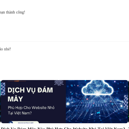
bạn thành công!
ão nhé!