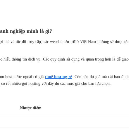
oanh nghiệp mình là gì?
ợi thế về tốc độ truy cập, các website lưu trữ ở Việt Nam thường sẽ được ưu
ọc hiểu thông tin dịch vụ. Các quy định sử dụng và quan trọng hơn là để giao
họn host nước ngoài có giá
thuê hosting rẻ
. Còn nếu dư giả mà cái bạn định
có rất nhiều gói hosting với đầy đủ các mức giá cho bạn lựa chọn.
Nhược điểm