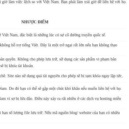
 giờ làm việc lệch so với Việt Nam. Bạn phải làm trái giờ để liên hệ với họ.
NHƯỢC ĐIỂM
ừ Việt Nam, đặc biệt là những lúc có sự cố đường truyền quốc tế.
không hỗ trợ tiếng Việt. Đây là một trở ngại rất lớn nếu bạn không thạo
 bản quyền. Không cho phép lưu trữ, sử dụng các sản phẩm vi phạm bản
sẽ bị khóa tài khoản.
 chẽ. Site nào sử dụng quá tài nguyên cho phép sẽ bị tạm khóa ngay lập tức.
 Nam. Do đó bạn có thể sẽ gặp một chút khó khăn nếu muốn liên hệ với họ.
am vì sợ bị lừa đảo. Điều này xảy ra rất nhiều ở các dịch vụ hosting miễn
i hạn số lượng file lưu trữ. Nếu mã nguồn blog/ website của bạn có nhiều