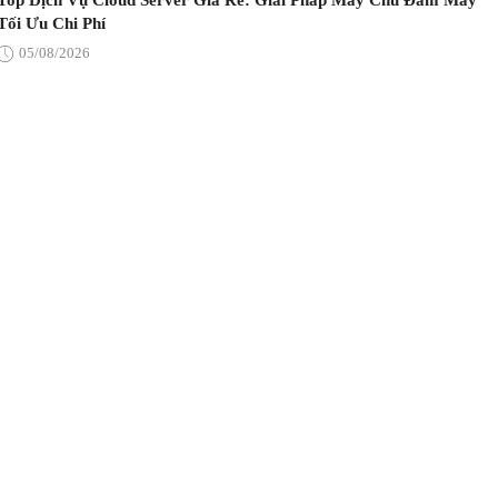
Top Dịch Vụ Cloud Server Giá Rẻ: Giải Pháp Máy Chủ Đám Mây
Tối Ưu Chi Phí
05/08/2026