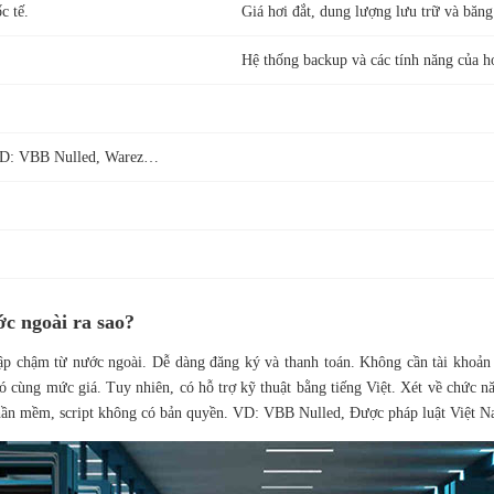
c tế.
Giá hơi đắt, dung lượng lưu trữ và băng
Hệ thống backup và các tính năng của h
 VD: VBB Nulled, Warez…
c ngoài ra sao?
ập chậm từ nước ngoài. Dễ dàng đăng ký và thanh toán. Không cần tài khoản 
ó cùng mức giá. Tuy nhiên, có hỗ trợ kỹ thuật bằng tiếng Việt. Xét về chức 
hần mềm, script không có bản quyền. VD: VBB Nulled, Được pháp luật Việt Na