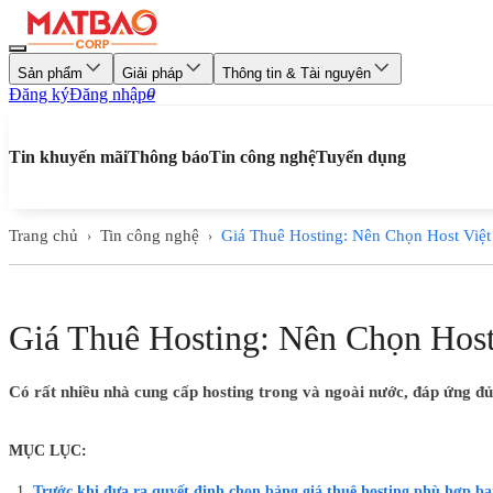
Sản phẩm
Giải pháp
Thông tin & Tài nguyên
Đăng ký
Đăng nhập
0
Tin khuyến mãi
Thông báo
Tin công nghệ
Tuyển dụng
Trang chủ
Tin công nghệ
Giá Thuê Hosting: Nên Chọn Host Vi
›
›
Giá Thuê Hosting: Nên Chọn Hos
Có rất nhiều nhà cung cấp hosting trong và ngoài nước, đáp ứng đủ
MỤC LỤC:
Trước khi đưa ra quyết định chọn bảng giá thuê hosting phù hợp bạ