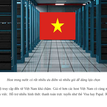
Host trong nước có rất nhiều ưu điểm và nhiều gói dễ dàng lựa chọn
độ truy cập đến từ Việt Nam khá chậm. Giá rẻ hơn các host Việt Nam có cùng 
 việc. Hỗ trợ nhiều hình thức thanh toán trực tuyến như thẻ Visa hay Papal.