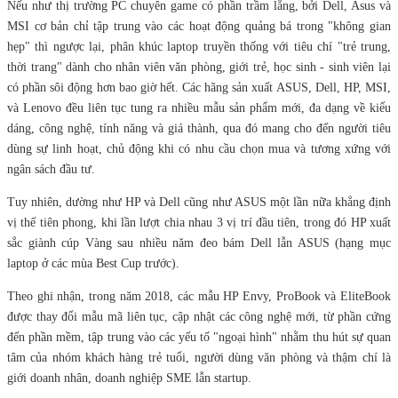
Nếu như thị trường PC chuyên game có phần trầm lắng, bởi Dell, Asus và
MSI cơ bản chỉ tập trung vào các hoạt động quảng bá trong "không gian
hẹp" thì ngược lại, phân khúc laptop truyền thống với tiêu chí "trẻ trung,
thời trang" dành cho nhân viên văn phòng, giới trẻ, học sinh - sinh viên lại
có phần sôi động hơn bao giờ hết. Các hãng sản xuất ASUS, Dell, HP, MSI,
và Lenovo đều liên tục tung ra nhiều mẫu sản phẩm mới, đa dạng về kiểu
dáng, công nghệ, tính năng và giá thành, qua đó mang cho đến người tiêu
dùng sự linh hoạt, chủ động khi có nhu cầu chọn mua và tương xứng với
ngân sách đầu tư.
Tuy nhiên, dường như HP và Dell cũng như ASUS một lần nữa khẳng định
vị thế tiên phong, khi lần lượt chia nhau 3 vị trí đầu tiên, trong đó HP xuất
sắc giành cúp Vàng sau nhiều năm đeo bám Dell lẫn ASUS (hạng mục
laptop ở các mùa Best Cup trước).
Theo ghi nhận, trong năm 2018, các mẫu HP Envy, ProBook và EliteBook
được thay đổi mẫu mã liên tục, cập nhật các công nghệ mới, từ phần cứng
đến phần mềm, tập trung vào các yếu tố "ngoại hình" nhằm thu hút sự quan
tâm của nhóm khách hàng trẻ tuổi, người dùng văn phòng và thậm chí là
giới doanh nhân, doanh nghiệp SME lẫn startup.