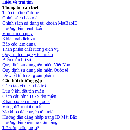
Hiểu về trái tim
Thông tin cần biết
Thỏa thuận sử dụng
Chính sách bảo mật
Chính sách sử dụng tài khoản MatBaoID
Hướng dẫn thanh toán
Văn bản pháp lý
Khiếu nại dịch vụ
Báo cáo lạm dụng
Than phiền chất lượng dịch vụ
Quy trình đăng ký tên miền
Biểu mẫu hồ sơ
Quy định sử dụng tên miền Việt Nam
Quy định sử dụng tên miền Quốc tế
Đề xuất tính năng sản phẩm
Câu hỏi thường gặp
Cách tạo yêu cầu hỗ trợ
Lưu ý khi đặt tên miền
Cách cấu hình DNS tên miền
Khai báo tên miền quốc tế
Vòng đời một tên miền
Mở khoá để chuyển tên miền
Hướng dẫn đăng nhập trang ID Mắt Bão
Hướng dẫn kiểm tra đơn hàng
Từ vựng công nghệ