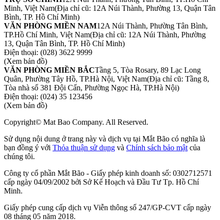
Minh, Việt Nam
(Địa chỉ cũ: 12A Núi Thành, Phường 13, Quận Tân
Bình, TP. Hồ Chí Minh)
VĂN PHÒNG MIỀN NAM
12A Núi Thành, Phường Tân Bình,
TP.Hồ Chí Minh, Việt Nam
(Địa chỉ cũ: 12A Núi Thành, Phường
13, Quận Tân Bình, TP. Hồ Chí Minh)
Điện thoại:
(028) 3622 9999
(Xem bản đồ)
VĂN PHÒNG MIỀN BẮC
Tầng 5, Tòa Rosary, 89 Lạc Long
Quân, Phường Tây Hồ, TP.Hà Nội, Việt Nam
(Địa chỉ cũ: Tầng 8,
Tòa nhà số 381 Đội Cấn, Phường Ngọc Hà, TP.Hà Nội)
Điện thoại:
(024) 35 123456
(Xem bản đồ)
Copyright© Mat Bao Company. All Reserved.
Sử dụng nội dung ở trang này và dịch vụ tại Mắt Bão có nghĩa là
bạn đồng ý với
Thỏa thuận sử dụng
và
Chính sách bảo mật
của
chúng tôi.
Công ty cổ phần Mắt Bão - Giấy phép kinh doanh số: 0302712571
cấp ngày 04/09/2002 bởi Sở Kế Hoạch và Đầu Tư Tp. Hồ Chí
Minh.
Giấy phép cung cấp dịch vụ Viễn thông số 247/GP-CVT cấp ngày
08 tháng 05 năm 2018.