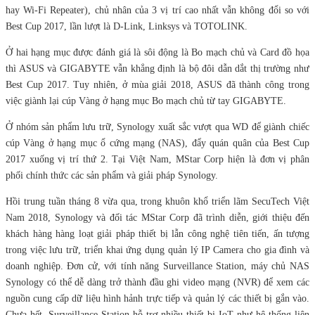
hay Wi-Fi Repeater), chủ nhân của 3 vị trí cao nhất vẫn không đổi so với
Best Cup 2017, lần lượt là D-Link, Linksys và TOTOLINK.
Ở hai hạng mục được đánh giá là sôi động là Bo mạch chủ và Card đồ họa
thì ASUS và GIGABYTE vẫn khẳng định là bộ đôi dẫn dắt thị trường như
Best Cup 2017. Tuy nhiên, ở mùa giải 2018, ASUS đã thành công trong
việc giành lại cúp Vàng ở hạng mục Bo mạch chủ từ tay GIGABYTE.
Ở nhóm sản phẩm lưu trữ, Synology xuất sắc vượt qua WD để giành chiếc
cúp Vàng ở hạng mục ổ cứng mạng (NAS), đẩy quán quân của Best Cup
2017 xuống vị trí thứ 2. Tại Việt Nam, MStar Corp hiện là đơn vị phân
phối chính thức các sản phẩm và giải pháp Synology.
Hồi trung tuần tháng 8 vừa qua, trong khuôn khổ triển lãm SecuTech Việt
Nam 2018, Synology và đối tác MStar Corp đã trình diễn, giới thiệu đến
khách hàng hàng loạt giải pháp thiết bị lẫn công nghệ tiên tiến, ấn tượng
trong việc lưu trữ, triển khai ứng dụng quản lý IP Camera cho gia đình và
doanh nghiệp. Đơn cử, với tính năng Surveillance Station, máy chủ NAS
Synology có thể dễ dàng trở thành đầu ghi video mạng (NVR) để xem các
nguồn cung cấp dữ liệu hình hảnh trực tiếp và quản lý các thiết bị gắn vào.
Chưa hết, Surveillance Station hỗ trợ nhiều thiết bị IoT như hệ thống liên