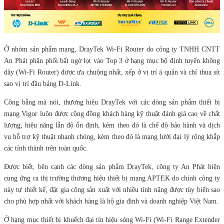
Ở nhóm sản phẩm mạng, DrayTek Wi-Fi Router do công ty TNHH CNTT
An Phát phân phối bất ngờ lọt vào Top 3 ở hạng mục bộ định tuyến không
dây (Wi-Fi Router) được ưa chuộng nhất, xếp ở vị trí á quân và chỉ thua sít
sao vị trí đầu bảng D-Link.
Công bằng mà nói, thương hiệu DrayTek với các dòng sản phẩm thiết bị
mạng Vigor luôn được cộng đồng khách hàng kỹ thuật đánh giá cao về chất
lượng, hiệu năng lẫn độ ổn định, kèm theo đó là chế độ bảo hành và dịch
vụ hỗ trợ kỹ thuật nhanh chóng, kèm theo đó là mạng lưới đại lý rộng khắp
các tỉnh thành trên toàn quốc.
Được biết, bên cạnh các dòng sản phẩm DrayTek, công ty An Phát hiện
cung ứng ra thị trường thương hiệu thiết bị mạng APTEK do chính công ty
này tự thiết kế, đặt gia công sản xuất với nhiều tính năng được tùy biến sao
cho phù hợp nhất với khách hàng là hộ gia đình và doanh nghiệp Việt Nam.
Ở hạng mục thiết bị khuếch đại tín hiệu sóng Wi-Fi (Wi-Fi Range Extender