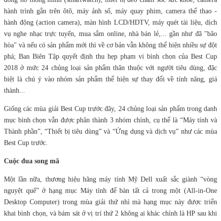
hành trình gắn trên ôtô, máy ảnh số, máy quay phim, camera thể thao -
hành động (action camera), màn hình LCD/HDTV, máy quét tài liệu, dịch
vụ nghe nhạc trực tuyến, mua sắm online, nhà bán lẻ,... gần như đã "bão
hòa" và nếu có sản phẩm mới thì về cơ bản vẫn không thể hiện nhiều sự đột
phá; Ban Biên Tập quyết định thu hẹp phạm vi bình chọn của Best Cup
2018 ở mức 24 chủng loại sản phẩm thân thuộc với người tiêu dùng, đặc
biệt là chú ý vào nhóm sản phẩm thể hiện sự thay đổi về tính năng, giá
thành...
Giống các mùa giải Best Cup trước đây, 24 chủng loại sản phẩm trong danh
mục bình chọn vẫn được phân thành 3 nhóm chính, cụ thể là “Máy tính và
Thành phần”, “Thiết bị tiêu dùng” và “Ứng dụng và dịch vụ” như các mùa
Best Cup trước.
Cuộc đua song mã
Một lần nữa, thương hiệu hãng máy tính Mỹ Dell xuất sắc giành “vòng
nguyệt quế” ở hạng mục Máy tính để bàn tất cả trong một (All-in-One
Desktop Computer) trong mùa giải thứ nhì mà hạng mục này được triển
khai bình chọn, và bám sát ở vị trí thứ 2 không ai khác chính là HP sau khi