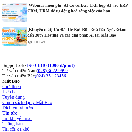
[Webinar miễn phí] AI Coworker: Tích hợp AI vào ERP,
CRM, HRM để tự động hoá công việc của bạn
[Khuyến mãi] Ưu Đãi Hè Rực Rỡ - Giá Bất Ngờ: Giảm
đến 30% Hosting và các giải pháp AI tại Mắt Bão
10.149
Support 24/7
1900 1830
(1000 đ/phút)
Tư vấn miền Nam
(028) 3622 9999
Tư vấn miền Bắc
(024) 35 123456
Mắt Bão
Giới thiệu
Liên hệ
Tuyển dụng
Chính sách đại lý Mắt Bão
Dịch vụ trả trước
Tin tức
Tin khuyến mãi
Thông báo
Tin công nghệ