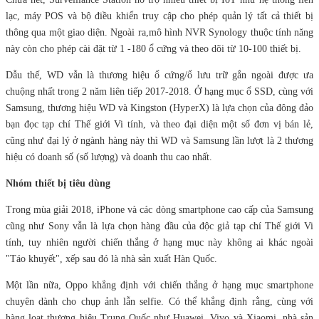
lạc, máy POS và bộ điều khiển truy cập cho phép quản lý tất cả thiết bị
thông qua một giao diện. Ngoài ra,mô hình NVR Synology thuộc tính năng
này còn cho phép cài đặt từ 1 -180 ổ cứng và theo dõi từ 10-100 thiết bị.
Dẫu thế, WD vẫn là thương hiệu ổ cứng/ổ lưu trữ gắn ngoài được ưa
chuộng nhất trong 2 năm liên tiếp 2017-2018. Ở hạng mục ổ SSD, cùng với
Samsung, thương hiệu WD và Kingston (HyperX) là lựa chọn của đông đảo
bạn đọc tạp chí Thế giới Vi tính, và theo đại diện một số đơn vị bán lẻ,
cũng như đại lý ở ngành hàng này thì WD và Samsung lần lượt là 2 thương
hiệu có doanh số (số lượng) và doanh thu cao nhất.
Nhóm thiết bị tiêu dùng
Trong mùa giải 2018, iPhone và các dòng smartphone cao cấp của Samsung
cũng như Sony vẫn là lựa chọn hàng đầu của độc giả tạp chí Thế giới Vi
tính, tuy nhiên người chiến thắng ở hạng mục này không ai khác ngoài
"Táo khuyết", xếp sau đó là nhà sản xuất Hàn Quốc.
Một lần nữa, Oppo khẳng định với chiến thắng ở hạng mục smartphone
chuyên dành cho chụp ảnh lẫn selfie. Có thể khẳng định rằng, cùng với
hàng loạt thương hiệu Trung Quốc như Huawei, Vivo và Xiaomi, nhà sản