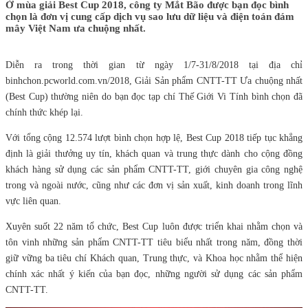
Ở mùa giải Best Cup 2018, công ty Mắt Bão được bạn đọc bình
chọn là đơn vị cung cấp dịch vụ sao lưu dữ liệu và điện toán đám
mây Việt Nam ưa chuộng nhất.
Diễn ra trong thời gian từ ngày 1/7-31/8/2018 tại địa chỉ
binhchon.pcworld.com.vn/2018, Giải Sản phẩm CNTT-TT Ưa chuộng nhất
(Best Cup) thường niên do bạn đọc tạp chí Thế Giới Vi Tính bình chọn đã
chính thức khép lại.
Với tổng cộng 12.574 lượt bình chọn hợp lệ, Best Cup 2018 tiếp tục khẳng
định là giải thưởng uy tín, khách quan và trung thực dành cho cộng đồng
khách hàng sử dụng các sản phẩm CNTT-TT, giới chuyên gia công nghệ
trong và ngoài nước, cũng như các đơn vị sản xuất, kinh doanh trong lĩnh
vực liên quan.
Xuyên suốt 22 năm tổ chức, Best Cup luôn được triển khai nhằm chọn và
tôn vinh những sản phẩm CNTT-TT tiêu biểu nhất trong năm, đồng thời
giữ vững ba tiêu chí Khách quan, Trung thực, và Khoa học nhằm thể hiện
chính xác nhất ý kiến của bạn đọc, những người sử dụng các sản phẩm
CNTT-TT.