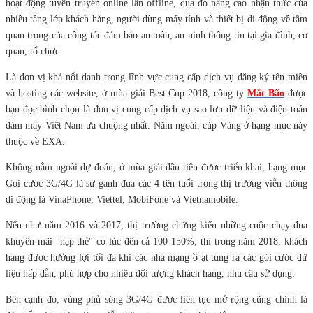
hoạt động tuyên truyền online lẫn offline, qua đó nâng cao nhận thức của
nhiều tầng lớp khách hàng, người dùng máy tính và thiết bị di động về tầm
quan trọng của công tác đảm bảo an toàn, an ninh thông tin tại gia đình, cơ
quan, tổ chức.
Là đơn vị khá nổi danh trong lĩnh vực cung cấp dịch vụ đăng ký tên miền
và hosting các website, ở mùa giải Best Cup 2018, công ty
Mắt Bão
được
bạn đọc bình chọn là đơn vị cung cấp dịch vụ sao lưu dữ liệu và điện toán
đám mây Việt Nam ưa chuộng nhất. Năm ngoái, cúp Vàng ở hạng mục này
thuộc về EXA.
Không nằm ngoài dự đoán, ở mùa giải đầu tiên được triển khai, hạng mục
Gói cước 3G/4G là sự ganh đua các 4 tên tuổi trong thị trường viễn thông
di động là VinaPhone, Viettel, MobiFone và Vietnamobile.
Nếu như năm 2016 và 2017, thị trường chứng kiến những cuộc chạy đua
khuyến mãi "nạp thẻ" có lúc đến cả 100-150%, thì trong năm 2018, khách
hàng được hưởng lợi tối đa khi các nhà mạng ồ ạt tung ra các gói cước dữ
liệu hấp dẫn, phù hợp cho nhiều đối tượng khách hàng, nhu cầu sử dụng.
Bên cạnh đó, vùng phủ sóng 3G/4G được liên tục mở rộng cũng chính là