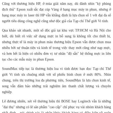
Cũng với thương hiệu HP, ở mùa giải năm nay, dù đành nhìn "kỳ phùng
địch thủ" Epson xuất sắc đạt cúp Vàng ở hạng mục máy in phun, nhưng ở
hạng mục máy in laser thì HP vẫn khẳng định là lựa chọn số 1 với đại đa số
người tiêu dùng công nghệ cũng như độc giả của Tạp chí Thế giới Vi tính.
Qua khảo sát nhanh, một số độc giả tại khu vực TP.HCM và Hà Nội cho
biết, dù biết rõ việc sử dụng mực in bổ sung là không tốt cho thiết bị,
nhưng thực tế là máy in phun màu thương hiệu Epson vẫn được chọn mua
nhiều bởi sự thuận tiện và kinh tế trong việc thay mới cũng như nạp mực,
và hơn hết là hiện có nhiều đơn vị tư nhân "độ sẵn" hệ thống mực in liên
tục cho các mẫu máy in phun Epson.
SoundMax tiếp tục là thương hiệu loa vi tính được bạn đọc Tạp chí Thế
giới Vi tính ưa chuộng nhất với số phiếu bình chọn ở mức 80%. Nhìn
chung, trên thị trường loa đa phương tiện, SoundMax là lựa chọn kinh tế,
song vẫn đảm bảo những trải nghiệm âm thanh chất lượng và chuyên
nghiệp.
Lẽ đương nhiên, xét về thương hiệu thì BOSE hay Logitech vẫn là những
"đại thụ" nhưng có lẽ sản phẩm "cao cấp" chỉ phục vụ vài nhóm khách hàng
nhất định - nói chính xác là phân khúc khách hàng có điều kiện về ngân