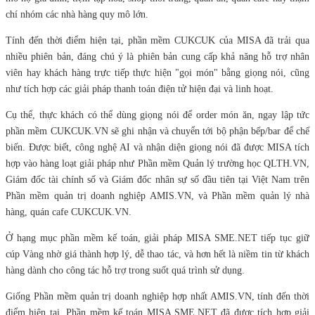
chí nhóm các nhà hàng quy mô lớn.
Tính đến thời điểm hiện tại, phần mềm CUKCUK của MISA đã trải qua
nhiều phiên bản, đáng chú ý là phiên bản cung cấp khả năng hỗ trợ nhân
viên hay khách hàng trực tiếp thực hiện "gọi món" bằng giọng nói, cũng
như tích hợp các giải pháp thanh toán điện tử hiện đại và linh hoạt.
Cụ thể, thực khách có thể dùng giọng nói để order món ăn, ngay lập tức
phần mềm CUKCUK.VN sẽ ghi nhận và chuyển tới bộ phận bếp/bar để chế
biến. Được biết, công nghệ AI và nhận diện giọng nói đã được MISA tích
hợp vào hàng loạt giải pháp như Phần mềm Quản lý trường học QLTH.VN,
Giám đốc tài chính số và Giám đốc nhân sự số đầu tiên tại Việt Nam trên
Phần mềm quản trị doanh nghiệp AMIS.VN, và Phần mềm quản lý nhà
hàng, quán cafe CUKCUK.VN.
Ở hạng mục phần mềm kế toán, giải pháp MISA SME.NET tiếp tục giữ
cúp Vàng nhờ giá thành hợp lý, dễ thao tác, và hơn hết là niềm tin từ khách
hàng dành cho công tác hỗ trợ trong suốt quá trình sử dụng.
Giống Phần mềm quản trị doanh nghiệp hợp nhất AMIS.VN, tính đến thời
điểm hiện tại, Phần mềm kế toán MISA SME.NET đã được tích hợp giải