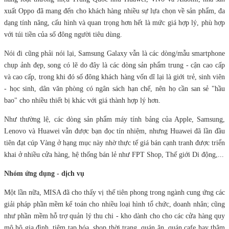
xuất Oppo đã mang đến cho khách hàng nhiều sự lựa chọn về sản phẩm, đa
dạng tính năng, cấu hình và quan trọng hơn hết là mức giá hợp lý, phù hợp
với túi tiền của số đông người tiêu dùng.
Nói đi cũng phải nói lại, Samsung Galaxy vẫn là các dòng/mẫu smartphone
chụp ảnh đẹp, song có lẽ do đây là các dòng sản phẩm trung - cận cao cấp
và cao cấp, trong khi đó số đông khách hàng vốn dĩ lại là giới trẻ, sinh viên
- học sinh, dân văn phòng có ngân sách hạn chế, nên họ cần san sẻ "hầu
bao" cho nhiều thiết bị khác với giá thành hợp lý hơn.
Như thường lệ, các dòng sản phẩm máy tính bảng của Apple, Samsung,
Lenovo và Huawei vẫn được bạn đọc tín nhiệm, nhưng Huawei đã lần đầu
tiên đạt cúp Vàng ở hạng mục này nhờ thực tế giá bán cạnh tranh được triển
khai ở nhiều cửa hàng, hệ thống bán lẻ như FPT Shop, Thế giới Di động,...
Nhóm ứng dụng - dịch vụ
Một lần nữa, MISA đã cho thấy vị thế tiên phong trong ngành cung ứng các
giải pháp phần mềm kế toán cho nhiều loại hình tổ chức, doanh nhân; cũng
như phần mềm hỗ trợ quản lý thu chi - kho dành cho cho các cửa hàng quy
mô hộ gia đình, tiệm tạp hóa, shop thời trang, quán ăn, quán cafe hay thậm