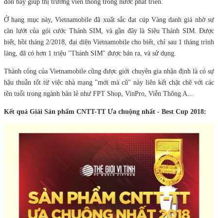
đòn bẩy giúp thị trường viễn thông trong nước phát triển.
Ở hạng mục này, Vietnamobile đã xuất sắc đạt cúp Vàng danh giá nhờ sự
càn lướt của gói cước Thánh SIM, và gần đây là Siêu Thánh SIM. Được
biết, hồi tháng 2/2018, đại diện Vietnamobile cho biết, chỉ sau 1 tháng trình
làng, đã có hơn 1 triệu "Thánh SIM" được bán ra, và sử dụng.
Thành công của Vietnamobile cũng được giới chuyên gia nhận định là có sự
hậu thuẫn tốt từ việc nhà mạng "mới mà cũ" này liên kết chặt chẽ với các
tên tuổi trong ngành bán lẻ như FPT Shop, VinPro, Viễn Thông A...
Kết quả Giải Sản phẩm CNTT-TT Ưa chuộng nhất - Best Cup 2018: