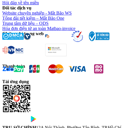
Hỏi đáp về tên miền
Đối tác dịch vụ
Website chuyên nghiệp - Mắt Bão WS
Tổng đài tiết kiệm – Mắt Bão One
Trung tâm dữ liệu – ODS
Hóa đơn điện tử an toàn Matbao-invoice
Chứng chỉ trang web
Thanh toán
Tải ứng dụng
TRỤ SỞ CHÍNH
12A Núi Thành, Phường Tân Bình, TP.Hồ Chí