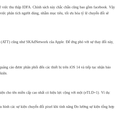
 về việc thu thập IDFA. Chính sách này chắc chắn cũng bao gồm facebook. Vậy
 việc phân tích người dùng, nhắm mục tiêu, tối ưu hóa tỷ lệ chuyển đổi sẽ
ncy (ATT) cũng như SKAdNetwork của Apple. Để ứng phó với sự thay đổi này,
ảng cáo được phân phối đến các thiết bị trên iOS 14 và tiếp tục nhận báo
 kiện.
hiện cho tên miền cấp cao nhất có hiệu lực cộng với một (eTLD+1). Ví dụ:
u hình các sự kiện chuyển đổi pixel khi tính năng Đo lường sự kiện tổng hợp