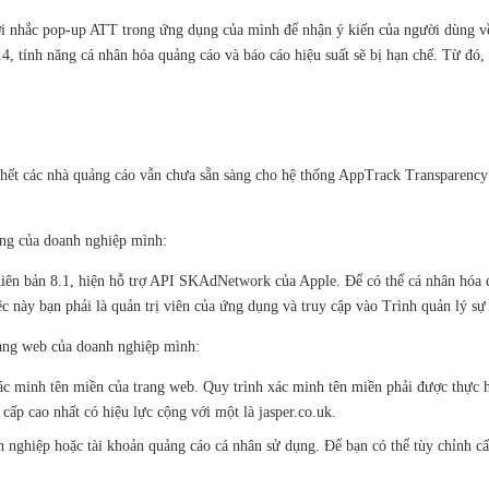
ị lời nhắc pop-up ATT trong ứng dụng của mình để nhận ý kiến của người dùng
4, tính năng cá nhân hóa quảng cáo và báo cáo hiệu suất sẽ bị hạn chế. Từ đó,
ầu hết các nhà quảng cáo vẫn chưa sẵn sàng cho hệ thống AppTrack Transpare
ụng của doanh nghiệp mình:
ên bản 8.1, hiện hỗ trợ API SKAdNetwork của Apple. Để có thể cá nhân hóa qu
ệc này bạn phải là quản trị viên của ứng dụng và truy cập vào Trình quản lý sự
trang web của doanh nghiệp mình:
xác minh tên miền của trang web. Quy trình xác minh tên miền phải được thực 
cấp cao nhất có hiệu lực cộng với một là jasper.co.uk.
 nghiệp hoặc tài khoản quảng cáo cá nhân sử dụng. Để bạn có thể tùy chỉnh cấ