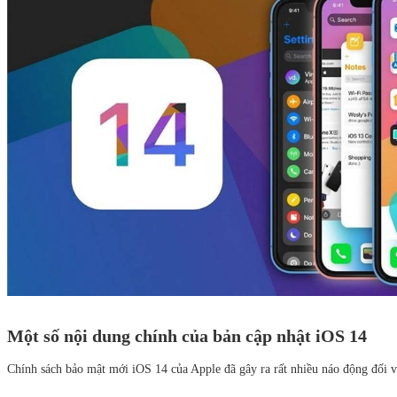
Một số nội dung chính của bản cập nhật iOS 14
Chính sách bảo mật mới iOS 14 của Apple đã gây ra rất nhiều náo động đối vớ