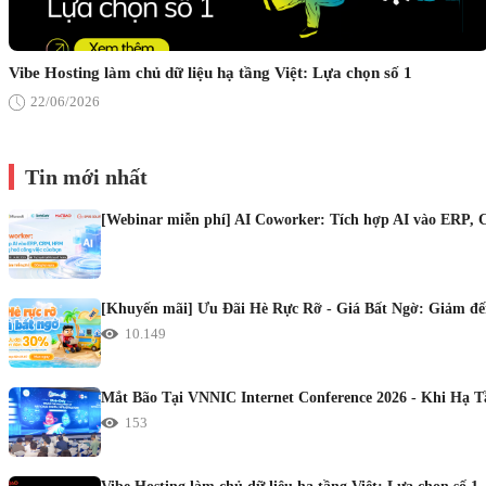
Vibe Hosting làm chủ dữ liệu hạ tầng Việt: Lựa chọn số 1
22/06/2026
Tin mới nhất
[Webinar miễn phí] AI Coworker: Tích hợp AI vào ERP, 
[Khuyến mãi] Ưu Đãi Hè Rực Rỡ - Giá Bất Ngờ: Giảm đến
10.149
Mắt Bão Tại VNNIC Internet Conference 2026 - Khi Hạ 
153