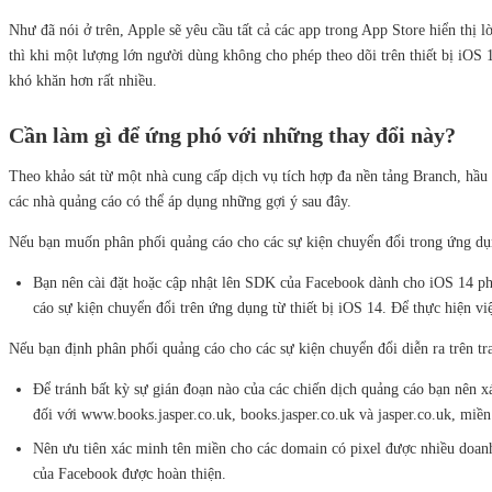
Như đã nói ở trên, Apple sẽ yêu cầu tất cả các app trong App Store hiển th
thì khi một lượng lớn người dùng không cho phép theo dõi trên thiết bị iOS 1
khó khăn hơn rất nhiều.
Cần làm gì để ứng phó với những thay đổi này?
Theo khảo sát từ một nhà cung cấp dịch vụ tích hợp đa nền tảng Branch, h
các nhà quảng cáo có thể áp dụng những gợi ý sau đây.
Nếu bạn muốn phân phối quảng cáo cho các sự kiện chuyển đổi trong ứng d
Bạn nên cài đặt hoặc cập nhật lên SDK của Facebook dành cho iOS 14 phi
cáo sự kiện chuyển đổi trên ứng dụng từ thiết bị iOS 14. Để thực hiện vi
Nếu bạn định phân phối quảng cáo cho các sự kiện chuyển đổi diễn ra trên 
Để tránh bất kỳ sự gián đoạn nào của các chiến dịch quảng cáo bạn nên 
đối với www.books.jasper.co.uk, books.jasper.co.uk và jasper.co.uk, miền 
Nên ưu tiên xác minh tên miền cho các domain có pixel được nhiều doanh
của Facebook được hoàn thiện.