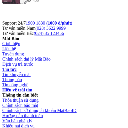
456
Support 24/7
1900 1830
(1000 đ/phút)
Tư vấn miền Nam
(028) 3622 9999
Tư vấn miền Bắc
(024) 35 123456
Mắt Bão
Giới thiệu
Liên hệ
Tuyển dụng
Chính sách đại lý Mắt Bão
Dịch vụ trả trước
Tin tức
Tin khuyến mãi
Thông báo
Tin công nghệ
Hiểu về trái tim
Thông tin cần biết
Thỏa thuận sử dụng
Chính sách bảo mật
Chính sách sử dụng tài khoản MatBaoID
Hướng dẫn thanh toán
Văn bản pháp lý
Khiếu nại dịch vụ