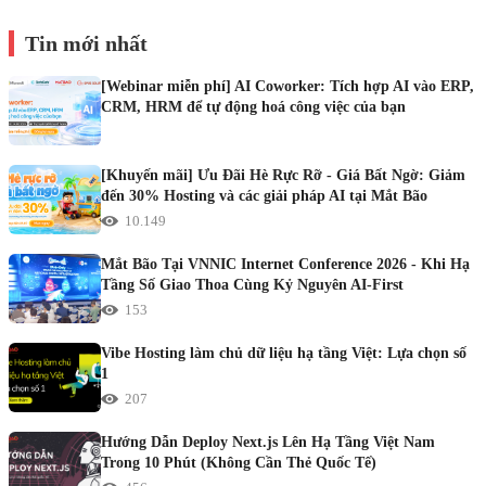
Tin mới nhất
[Webinar miễn phí] AI Coworker: Tích hợp AI vào ERP,
CRM, HRM để tự động hoá công việc của bạn
[Khuyến mãi] Ưu Đãi Hè Rực Rỡ - Giá Bất Ngờ: Giảm
đến 30% Hosting và các giải pháp AI tại Mắt Bão
10.149
Mắt Bão Tại VNNIC Internet Conference 2026 - Khi Hạ
Tầng Số Giao Thoa Cùng Kỷ Nguyên AI-First
153
Vibe Hosting làm chủ dữ liệu hạ tầng Việt: Lựa chọn số
1
207
Hướng Dẫn Deploy Next.js Lên Hạ Tầng Việt Nam
Trong 10 Phút (Không Cần Thẻ Quốc Tế)