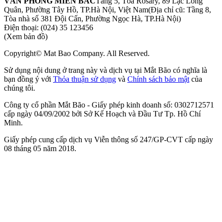
VĂN PHÒNG MIỀN BẮC
Tầng 5, Tòa Rosary, 89 Lạc Long
Quân, Phường Tây Hồ, TP.Hà Nội, Việt Nam
(Địa chỉ cũ: Tầng 8,
Tòa nhà số 381 Đội Cấn, Phường Ngọc Hà, TP.Hà Nội)
Điện thoại:
(024) 35 123456
(Xem bản đồ)
Copyright© Mat Bao Company. All Reserved.
Sử dụng nội dung ở trang này và dịch vụ tại Mắt Bão có nghĩa là
bạn đồng ý với
Thỏa thuận sử dụng
và
Chính sách bảo mật
của
chúng tôi.
Công ty cổ phần Mắt Bão - Giấy phép kinh doanh số: 0302712571
cấp ngày 04/09/2002 bởi Sở Kế Hoạch và Đầu Tư Tp. Hồ Chí
Minh.
Giấy phép cung cấp dịch vụ Viễn thông số 247/GP-CVT cấp ngày
08 tháng 05 năm 2018.