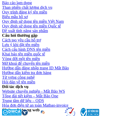
Báo cáo lạm dụng
Than phiền chất lượng dịch vụ
Quy trình đăng ký tên miền
Biểu mẫu hồ sơ
Quy định sử dụng tên miền Việt Nam
Quy định sử dụng tên miền Quốc tế
Đề xuất tính năng sản phẩm
Câu hỏi thường gặp
Cách tạo yêu cầu hỗ trợ
Lưu ý khi đặt tên miền
Cách cấu hình DNS tên miền
Khai báo tên miền quốc tế
Vòng đời một tên miền
Mở khoá để chuyển tên miền
Hướng dẫn đăng nhập trang ID Mắt Bão
Hướng dẫn kiểm tra đơn hàng
Từ vựng công nghệ
Hỏi đáp về tên miền
Đối tác dịch vụ
Website chuyên nghiệp - Mắt Bão WS
Tổng đài tiết kiệm – Mắt Bão One
Trung tâm dữ liệu – ODS
Hóa đơn điện tử an toàn Matbao-invoice
Chứng chỉ trang web