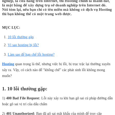
nghiệp, là cửa hàng trên Internet, thì Hosting chính là mảnh đất,
là mặt bằng để xây dựng trụ sở doanh nghiệp trên Internet đó.
Nói tóm lại, nếu bạn chỉ có tên miền mà không có dịch vụ Hosting
thì bạn không thể có một trang web được.
MỤC LỤC:
10 lỗi thường gặp
Vì sao hosting bị lỗi?
Làm sao để hạn chế lỗi hosting?
Hosting
quan trọng là thế, nhưng việc bị lỗi, bị trục trặc lại thường xuyên
xảy ra. Vậy, có cách nào để “khống chế” các phát sinh lỗi không mong
muốn?
1. 10 lỗi thường gặp:
1)
400 Bad File Request:
Lỗi này xảy ra khi bạn gõ sai cú pháp đường dẫn
hoặc gõ sai vị trí của dấu chấm
2)
401 Unauthorized:
Bạn đã gõ sai mật khẩu của mình để truy cập