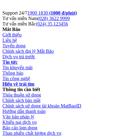
Support 24/7
1900 1830
(1000 đ/phút)
Tư vấn miền Nam
(028) 3622 9999
Tư vấn miền Bắc
(024) 35 123456
Mắt Bão
Giới thiệu
Liên hệ
Tuyển dụng
Chính sách đại lý Mắt Bão
Dịch vụ trả trước
Tin tức
Tin khuyến mãi
Thông báo
Tin công nghệ
Hiểu về trái tim
Thông tin cần biết
Thỏa thuận sử dụng
Chính sách bảo mật
Chính sách sử dụng tài khoản MatBaoID
Hướng dẫn thanh toán
Văn bản pháp lý
Khiếu nại dịch vụ
Báo cáo lạm dụng
Than phiền chất lượng dịch vụ