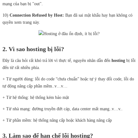
mạng của bạn bị "out".
10)
Connection Refused by Host:
Bạn đã sai mật khẩu hay bạn không có
quyền xem trang này.
2. Vì sao hosting bị lỗi?
Đây là câu hỏi rất khó trả lời vì thực tế, nguyên nhân dẫn đến
hosting
bị lỗi
đến từ rất nhiều phía.
+ Từ người dùng: lỗi do code “chưa chuẩn” hoặc tự ý thay đổi code, lỗi do
tự động nâng cấp phần mềm..v…v…
+ Từ hệ thống: hệ thống kém bảo mật
+ Từ nhà mạng: đường truyền đứt cáp, data center mất mạng..v…v..
+ Từ phần mềm: hệ thống nâng cấp hoặc khách hàng nâng cấp
3. Làm sao để hạn chế lỗi hosting?