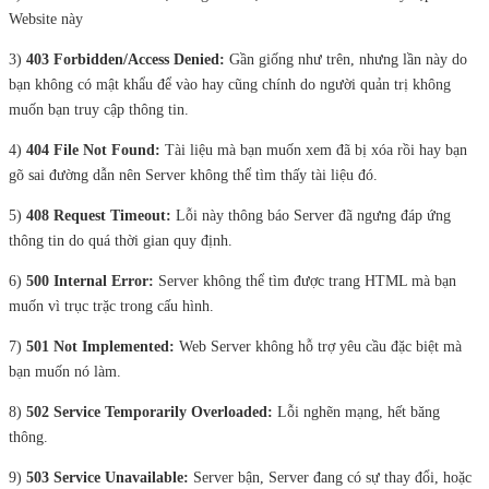
Website này
3)
403 Forbidden/Access Denied:
Gần giống như trên, nhưng lần này do
bạn không có mật khẩu để vào hay cũng chính do người quản trị không
muốn bạn truy cập thông tin.
4)
404 File Not Found:
Tài liệu mà bạn muốn xem đã bị xóa rồi hay bạn
gõ sai đường dẫn nên Server không thể tìm thấy tài liệu đó.
5)
408 Request Timeout:
Lỗi này thông báo Server đã ngưng đáp ứng
thông tin do quá thời gian quy định.
6)
500 Internal Error:
Server không thể tìm được trang HTML mà bạn
muốn vì trục trặc trong cấu hình.
7)
501 Not Implemented:
Web Server không hỗ trợ yêu cầu đặc biệt mà
bạn muốn nó làm.
8)
502 Service Temporarily Overloaded:
Lỗi nghẽn mạng, hết băng
thông.
9)
503 Service Unavailable:
Server bận, Server đang có sự thay đổi, hoặc