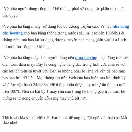
-Về phía người dùng cũng như hệ thống: phải sử dụng các phần mềm có
bản quyền.
-Về phía hạ tầng mạng: sử dụng tốc độ đường truyền cao. Vì nếu
nhà cung
cấp hosting
cho bạn băng thông trong nước (đầu ra) cao đến 100Mb/s đi
chăng nữa, mà bạn lại sử dụng đường truyền nhà mạng (đầu vào) ì à ì ạch
thì mọi thứ cũng như không.
-Vế phía hạ tầng máy chủ: người dùng nên
mua hosting
hoạt động trên nền
điện toán đám mây. Đây là công nghệ hàng đầu trong lĩnh vực chia sẻ với
các lợi ích trên cả tuyệt vời. Bạn sẽ không phải lo lắng về vấn đề bảo mật
hay sao lưu dữ liệu. Mọi thông tin trên Web của bạn luôn sao lưu định kỳ
và được vận hành 24/7/365. Hệ thống luôn được duy trì sự ổn định ở mức
trên 100%. Nếu có bất kỳ 1 máy chủ nào trong hệ thống gặp trục trặc, hệ
thống sẽ tự động chuyển đổi sang máy chủ tốt hơn.
Thích và chia sẻ bài viết trên Facebook để ủng hộ đội ngũ viết bài của Mắt
Bão nhé!