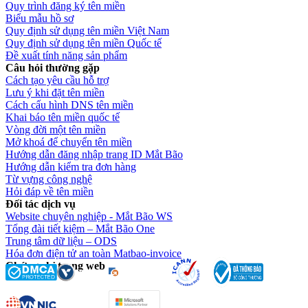
Quy trình đăng ký tên miền
Biểu mẫu hồ sơ
Quy định sử dụng tên miền Việt Nam
Quy định sử dụng tên miền Quốc tế
Đề xuất tính năng sản phẩm
Câu hỏi thường gặp
Cách tạo yêu cầu hỗ trợ
Lưu ý khi đặt tên miền
Cách cấu hình DNS tên miền
Khai báo tên miền quốc tế
Vòng đời một tên miền
Mở khoá để chuyển tên miền
Hướng dẫn đăng nhập trang ID Mắt Bão
Hướng dẫn kiểm tra đơn hàng
Từ vựng công nghệ
Hỏi đáp về tên miền
Đối tác dịch vụ
Website chuyên nghiệp - Mắt Bão WS
Tổng đài tiết kiệm – Mắt Bão One
Trung tâm dữ liệu – ODS
Hóa đơn điện tử an toàn Matbao-invoice
Chứng chỉ trang web