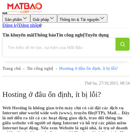
Sản phẩm
Giải pháp
Thông tin & Tài nguyên
Đăng ký
Đăng nhập
0
Tin khuyến mãi
Thông báo
Tin công nghệ
Tuyển dụng
Trang chủ
Tin công nghệ
Hosting ở đâu ổn định, ít bị lỗi?
›
›
Thứ ba, 27/10,2015, 08:54
Hosting ở đâu ổn định, ít bị lỗi?
Web Hosting là không gian trên máy chủ có cài đặt các dịch vụ
Internet như world wide web (www), truyền file(FTP), Mail… Đây
là nơi diễn ra tất cả các hoạt động giao dịch, trao đổi thông tin
giữa website với người sử dụng Internet và hỗ trợ các phần mềm
Internet hoạt động. Nếu xem Website là ngôi nhà, là trụ sở doanh