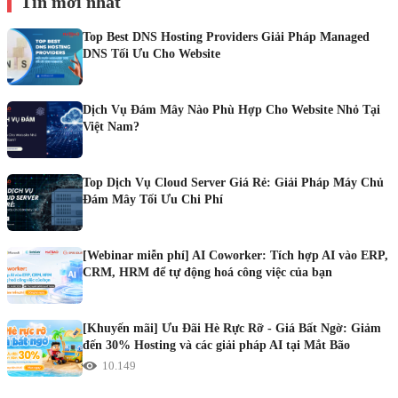
Tin mới nhất
Top Best DNS Hosting Providers Giải Pháp Managed
DNS Tối Ưu Cho Website
Dịch Vụ Đám Mây Nào Phù Hợp Cho Website Nhỏ Tại
Việt Nam?
Top Dịch Vụ Cloud Server Giá Rẻ: Giải Pháp Máy Chủ
Đám Mây Tối Ưu Chi Phí
[Webinar miễn phí] AI Coworker: Tích hợp AI vào ERP,
CRM, HRM để tự động hoá công việc của bạn
[Khuyến mãi] Ưu Đãi Hè Rực Rỡ - Giá Bất Ngờ: Giảm
đến 30% Hosting và các giải pháp AI tại Mắt Bão
10.149