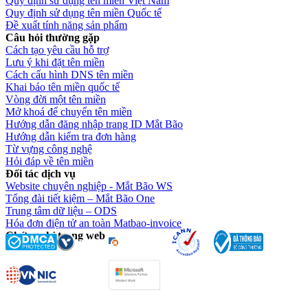
Quy định sử dụng tên miền Việt Nam
Quy định sử dụng tên miền Quốc tế
Đề xuất tính năng sản phẩm
Câu hỏi thường gặp
Cách tạo yêu cầu hỗ trợ
Lưu ý khi đặt tên miền
Cách cấu hình DNS tên miền
Khai báo tên miền quốc tế
Vòng đời một tên miền
Mở khoá để chuyển tên miền
Hướng dẫn đăng nhập trang ID Mắt Bão
Hướng dẫn kiểm tra đơn hàng
Từ vựng công nghệ
Hỏi đáp về tên miền
Đối tác dịch vụ
Website chuyên nghiệp - Mắt Bão WS
Tổng đài tiết kiệm – Mắt Bão One
Trung tâm dữ liệu – ODS
Hóa đơn điện tử an toàn Matbao-invoice
Chứng chỉ trang web