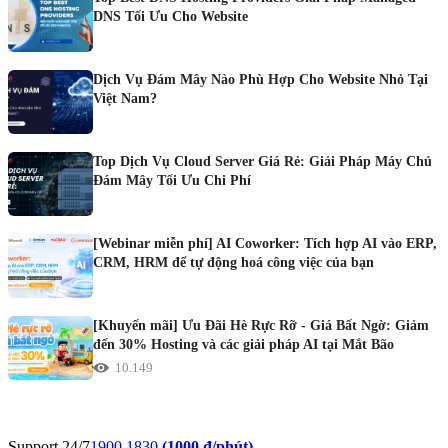
DNS Tối Ưu Cho Website
Dịch Vụ Đám Mây Nào Phù Hợp Cho Website Nhỏ Tại
Việt Nam?
Top Dịch Vụ Cloud Server Giá Rẻ: Giải Pháp Máy Chủ
Đám Mây Tối Ưu Chi Phí
[Webinar miễn phí] AI Coworker: Tích hợp AI vào ERP,
CRM, HRM để tự động hoá công việc của bạn
[Khuyến mãi] Ưu Đãi Hè Rực Rỡ - Giá Bất Ngờ: Giảm
đến 30% Hosting và các giải pháp AI tại Mắt Bão
10.149
Support 24/7
1900 1830
(1000 đ/phút)