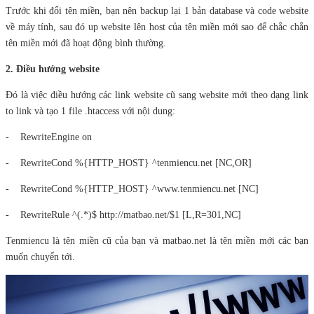
Trước khi đổi tên miền, bạn nên backup lại 1 bản database và code website
về máy tính, sau đó up website lên host của tên miền mới sao để chắc chắn
tên miền mới đã hoạt động bình thường.
2. Điều hướng website
Đó là việc điều hướng các link website cũ sang website mới theo dạng link
to link và tạo 1 file .htaccess với nội dung:
- RewriteEngine on
- RewriteCond %{HTTP_HOST} ^tenmiencu.net [NC,OR]
- RewriteCond %{HTTP_HOST} ^www.tenmiencu.net [NC]
- RewriteRule ^(.*)$ http://matbao.net/$1 [L,R=301,NC]
Tenmiencu là tên miền cũ của bạn và matbao.net là tên miền mới các bạn
muốn chuyển tới.