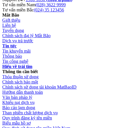
Tư vấn miền Nam
(028) 3622 9999
Tư vấn miền Bắc
(024) 35 123456
Mắt Bão
Giới thiệu
Liên hệ
Tuyển dụng
Chính sách đại lý Mắt Bão
Dịch vụ trả trước
Tin tức
Tin khuyến mãi
Thông báo
Tin công nghệ
Hiểu về trái tim
Thông tin cần biết
Thỏa thuận sử dụng
Chính sách bảo mật
Chính sách sử dụng tài khoản MatBaoID
Hướng dẫn thanh toán
Văn bản pháp lý
Khiếu nại dịch vụ
Báo cáo lạm dụng
Than phiền chất lượng dịch vụ
Quy trình đăng ký tên miền
Biểu mẫu hồ sơ