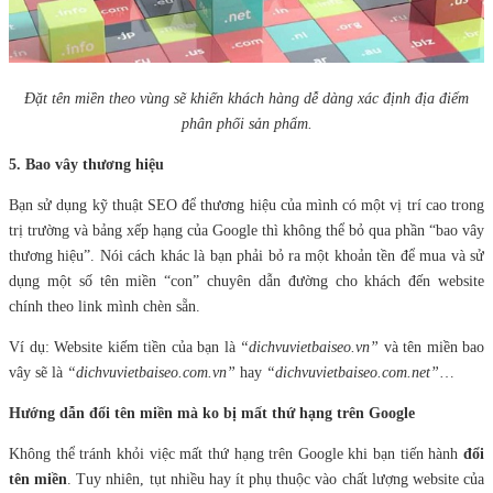
Đặt tên miền theo vùng sẽ khiến khách hàng dễ dàng xác định địa điểm
phân phối sản phẩm.
5. Bao vây thương hiệu
Bạn sử dụng kỹ thuật SEO để thương hiệu của mình có một vị trí cao trong
trị trường và bảng xếp hạng của Google thì không thể bỏ qua phần “bao vây
thương hiệu”. Nói cách khác là bạn phải bỏ ra một khoản tền để mua và sử
dụng một số tên miền “con” chuyên dẫn đường cho khách đến website
chính theo link mình chèn sẵn.
Ví dụ: Website kiếm tiền của bạn là
“dichvuvietbaiseo.vn”
và tên miền bao
vây sẽ là
“dichvuvietbaiseo.com.vn”
hay
“dichvuvietbaiseo.com.net”
…
Hướng dẫn đổi tên miền mà ko bị mất thứ hạng trên Google
Không thể tránh khỏi việc mất thứ hạng trên Google khi bạn tiến hành
đổi
tên miền
. Tuy nhiên, tụt nhiều hay ít phụ thuộc vào chất lượng website của