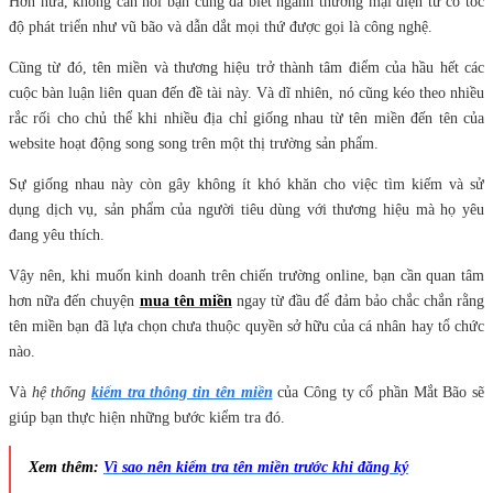
Hơn nữa, không cần nói bạn cũng đã biết ngành thương mại điện tử có tốc
độ phát triển như vũ bão và dẫn dắt mọi thứ được gọi là công nghệ.
Cũng từ đó, tên miền và thương hiệu trở thành tâm điểm của hầu hết các
cuộc bàn luận liên quan đến đề tài này. Và dĩ nhiên, nó cũng kéo theo nhiều
rắc rối cho chủ thể khi nhiều địa chỉ giống nhau từ tên miền đến tên của
website hoạt động song song trên một thị trường sản phẩm.
Sự giống nhau này còn gây không ít khó khăn cho việc tìm kiếm và sử
dụng dịch vụ, sản phẩm của người tiêu dùng với thương hiệu mà họ yêu
đang yêu thích.
Vậy nên, khi muốn kinh doanh trên chiến trường online, bạn cần quan tâm
hơn nữa đến chuyện
mua tên miền
ngay từ đầu để đảm bảo chắc chắn rằng
tên miền bạn đã lựa chọn chưa thuộc quyền sở hữu của cá nhân hay tổ chức
nào.
Và
hệ thống
kiểm tra thông tin tên miền
của Công ty cổ phần Mắt Bão sẽ
giúp bạn thực hiện những bước kiểm tra đó.
Xem thêm:
Vì sao nên kiểm tra tên miền trước khi đăng ký