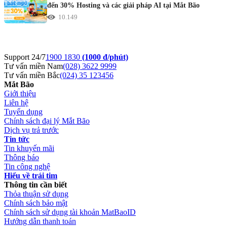
đến 30% Hosting và các giải pháp AI tại Mắt Bão
10.149
Support 24/7
1900 1830
(1000 đ/phút)
Tư vấn miền Nam
(028) 3622 9999
Tư vấn miền Bắc
(024) 35 123456
Mắt Bão
Giới thiệu
Liên hệ
Tuyển dụng
Chính sách đại lý Mắt Bão
Dịch vụ trả trước
Tin tức
Tin khuyến mãi
Thông báo
Tin công nghệ
Hiểu về trái tim
Thông tin cần biết
Thỏa thuận sử dụng
Chính sách bảo mật
Chính sách sử dụng tài khoản MatBaoID
Hướng dẫn thanh toán