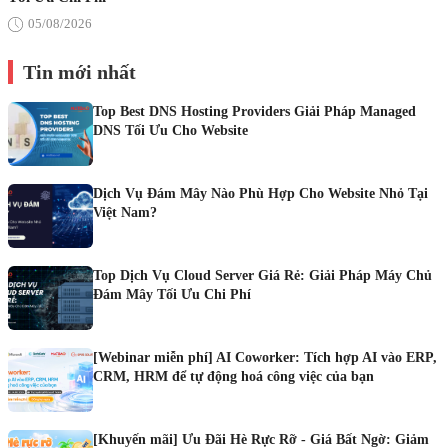
05/08/2026
Tin mới nhất
Top Best DNS Hosting Providers Giải Pháp Managed
DNS Tối Ưu Cho Website
Dịch Vụ Đám Mây Nào Phù Hợp Cho Website Nhỏ Tại
Việt Nam?
Top Dịch Vụ Cloud Server Giá Rẻ: Giải Pháp Máy Chủ
Đám Mây Tối Ưu Chi Phí
[Webinar miễn phí] AI Coworker: Tích hợp AI vào ERP,
CRM, HRM để tự động hoá công việc của bạn
[Khuyến mãi] Ưu Đãi Hè Rực Rỡ - Giá Bất Ngờ: Giảm