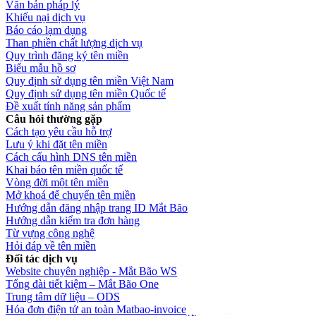
Văn bản pháp lý
Khiếu nại dịch vụ
Báo cáo lạm dụng
Than phiền chất lượng dịch vụ
Quy trình đăng ký tên miền
Biểu mẫu hồ sơ
Quy định sử dụng tên miền Việt Nam
Quy định sử dụng tên miền Quốc tế
Đề xuất tính năng sản phẩm
Câu hỏi thường gặp
Cách tạo yêu cầu hỗ trợ
Lưu ý khi đặt tên miền
Cách cấu hình DNS tên miền
Khai báo tên miền quốc tế
Vòng đời một tên miền
Mở khoá để chuyển tên miền
Hướng dẫn đăng nhập trang ID Mắt Bão
Hướng dẫn kiểm tra đơn hàng
Từ vựng công nghệ
Hỏi đáp về tên miền
Đối tác dịch vụ
Website chuyên nghiệp - Mắt Bão WS
Tổng đài tiết kiệm – Mắt Bão One
Trung tâm dữ liệu – ODS
Hóa đơn điện tử an toàn Matbao-invoice