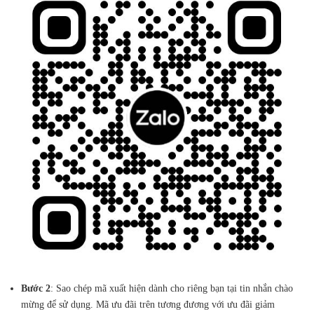
Bước 2
: Sao chép mã xuất hiện dành cho riêng bạn tại tin nhắn chào
mừng để sử dụng. Mã ưu đãi trên tương đương với ưu đãi giảm