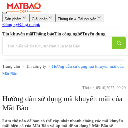
Sản phẩm
Giải pháp
Thông tin & Tài nguyên
Đăng ký
Đăng nhập
0
Tin khuyến mãi
Thông báo
Tin công nghệ
Tuyển dụng
Trang chủ
Tin công ty
Hướng dẫn sử dụng mã khuyến mãi của
›
›
Mắt Bão
Thứ tư, 05/10,2022, 09:29
Hướng dẫn sử dụng mã khuyến mãi của
Mắt Bão
Làm thế nào để bạn có thể cập nhật nhanh chóng các mã khuyến
mãi hiện có của Mắt Bão và áp mã để sử dụng? Mắt Bão sẽ