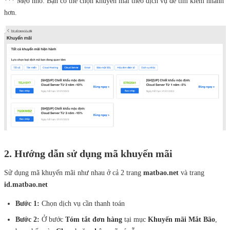
*** Mẹo nhỏ: Bạn có thể chọn khuyến mãi theo dịch vụ để tìm kiếm nhanh
hơn.
2. Hướng dẫn sử dụng mã khuyến mãi
Sử dụng mã khuyến mãi như nhau ở cả 2 trang
matbao.net
và trang
id.matbao.net
Bước 1:
Chọn dịch vụ cần thanh toán
Bước 2:
Ở bước
Tóm tắt đơn hàng
tại mục
Khuyến mãi Mắt Bão
,