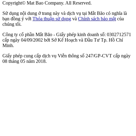
Copyright© Mat Bao Company. All Reserved.
Sử dụng nội dung ở trang này và dịch vụ tại Mắt Bão có nghĩa là
bạn đồng ý với
Thỏa thuận sử dụng
và
Chính sách bảo mật
của
chúng tôi.
Công ty cổ phần Mắt Bão - Giấy phép kinh doanh số: 0302712571
cấp ngày 04/09/2002 bởi Sở Kế Hoạch và Đầu Tư Tp. Hồ Chí
Minh.
Giấy phép cung cấp dịch vụ Viễn thông số 247/GP-CVT cấp ngày
08 tháng 05 năm 2018.