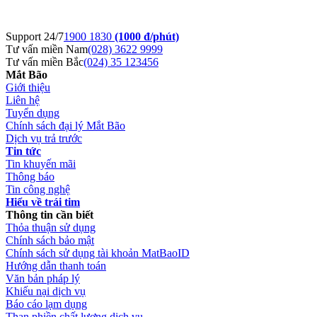
Support 24/7
1900 1830
(1000 đ/phút)
Tư vấn miền Nam
(028) 3622 9999
Tư vấn miền Bắc
(024) 35 123456
Mắt Bão
Giới thiệu
Liên hệ
Tuyển dụng
Chính sách đại lý Mắt Bão
Dịch vụ trả trước
Tin tức
Tin khuyến mãi
Thông báo
Tin công nghệ
Hiểu về trái tim
Thông tin cần biết
Thỏa thuận sử dụng
Chính sách bảo mật
Chính sách sử dụng tài khoản MatBaoID
Hướng dẫn thanh toán
Văn bản pháp lý
Khiếu nại dịch vụ
Báo cáo lạm dụng
Than phiền chất lượng dịch vụ