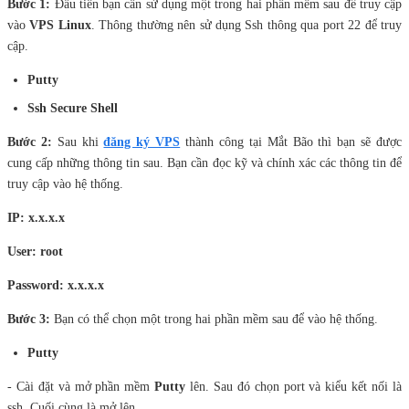
Bước 1:
Đầu tiên bạn cần sử dụng một trong hai phần mềm sau để truy cập
vào
VPS Linux
. Thông thường nên sử dụng Ssh thông qua port 22 để truy
cập.
Putty
Ssh Secure Shell
Bước 2:
Sau khi
đăng ký VPS
thành công tại Mắt Bão thì bạn sẽ được
cung cấp những thông tin sau. Bạn cần đọc kỹ và chính xác các thông tin để
truy cập vào hệ thống.
IP: x.x.x.x
User: root
Password: x.x.x.x
Bước 3:
Bạn có thể chọn một trong hai phần mềm sau để vào hệ thống.
Putty
- Cài đặt và mở phần mềm
Putty
lên. Sau đó chọn port và kiểu kết nối là
ssh. Cuối cùng là mở lên.