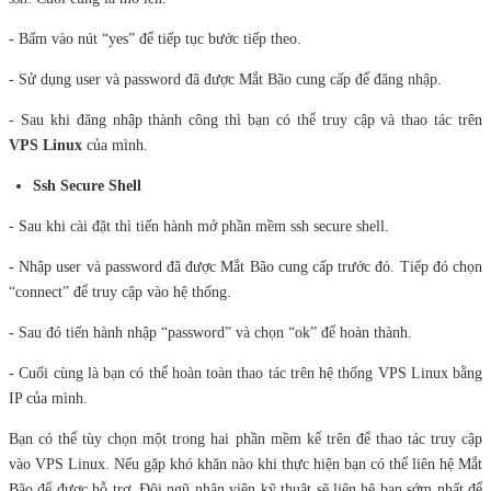
- Bấm vào nút “yes” để tiếp tục bước tiếp theo.
- Sử dụng user và password đã được Mắt Bão cung cấp để đăng nhập.
- Sau khi đăng nhập thành công thì bạn có thể truy cập và thao tác trên
VPS Linux
của mình.
Ssh Secure Shell
- Sau khi cài đặt thì tiến hành mở phần mềm ssh secure shell.
- Nhập user và password đã được Mắt Bão cung cấp trước đó. Tiếp đó chọn
“connect” để truy cập vào hệ thống.
- Sau đó tiến hành nhập “password” và chọn “ok” để hoàn thành.
- Cuối cùng là bạn có thể hoàn toàn thao tác trên hệ thống VPS Linux bằng
IP của mình.
Bạn có thể tùy chọn một trong hai phần mềm kể trên để thao tác truy cập
vào VPS Linux. Nếu gặp khó khăn nào khi thực hiện bạn có thể liên hệ Mắt
Bão để được hỗ trợ. Đội ngũ nhân viên kỹ thuật sẽ liên hệ bạn sớm nhất để