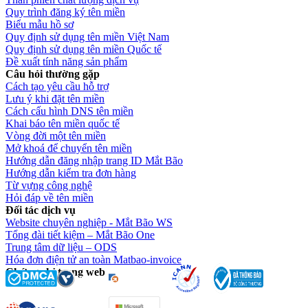
Quy trình đăng ký tên miền
Biểu mẫu hồ sơ
Quy định sử dụng tên miền Việt Nam
Quy định sử dụng tên miền Quốc tế
Đề xuất tính năng sản phẩm
Câu hỏi thường gặp
Cách tạo yêu cầu hỗ trợ
Lưu ý khi đặt tên miền
Cách cấu hình DNS tên miền
Khai báo tên miền quốc tế
Vòng đời một tên miền
Mở khoá để chuyển tên miền
Hướng dẫn đăng nhập trang ID Mắt Bão
Hướng dẫn kiểm tra đơn hàng
Từ vựng công nghệ
Hỏi đáp về tên miền
Đối tác dịch vụ
Website chuyên nghiệp - Mắt Bão WS
Tổng đài tiết kiệm – Mắt Bão One
Trung tâm dữ liệu – ODS
Hóa đơn điện tử an toàn Matbao-invoice
Chứng chỉ trang web