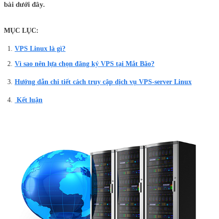
bài dưới đây.
MỤC LỤC:
VPS Linux là gì?
Vì sao nên lựa chọn đăng ký VPS tại Mắt Bão?
Hướng dẫn chi tiết cách truy cập dịch vụ VPS-server Linux
Kết luận