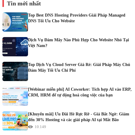
Tin mới nhất
Top Best DNS Hosting Providers Giải Pháp Managed
DNS Tối Ưu Cho Website
Dịch Vụ Đám Mây Nào Phù Hợp Cho Website Nhỏ Tại
Việt Nam?
Top Dịch Vụ Cloud Server Giá Rẻ: Giải Pháp Máy Chủ
Đám Mây Tối Ưu Chi Phí
[Webinar miễn phí] AI Coworker: Tích hợp AI vào ERP,
CRM, HRM để tự động hoá công việc của bạn
[Khuyến mãi] Ưu Đãi Hè Rực Rỡ - Giá Bất Ngờ: Giảm
đến 30% Hosting và các giải pháp AI tại Mắt Bão
10.149