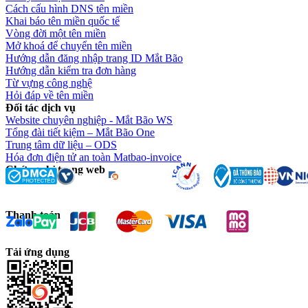
Cách cấu hình DNS tên miền
Khai báo tên miền quốc tế
Vòng đời một tên miền
Mở khoá để chuyển tên miền
Hướng dẫn đăng nhập trang ID Mắt Bão
Hướng dẫn kiểm tra đơn hàng
Từ vựng công nghệ
Hỏi đáp về tên miền
Đối tác dịch vụ
Website chuyên nghiệp - Mắt Bão WS
Tổng đài tiết kiệm – Mắt Bão One
Trung tâm dữ liệu – ODS
Hóa đơn điện tử an toàn Matbao-invoice
Chứng chỉ trang web
Thanh toán
Tải ứng dụng