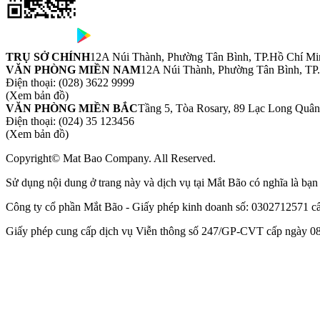
TRỤ SỞ CHÍNH
12A Núi Thành, Phường Tân Bình, TP.Hồ Chí Mi
VĂN PHÒNG MIỀN NAM
12A Núi Thành, Phường Tân Bình, TP
Điện thoại:
(028) 3622 9999
(Xem bản đồ)
VĂN PHÒNG MIỀN BẮC
Tầng 5, Tòa Rosary, 89 Lạc Long Quâ
Điện thoại:
(024) 35 123456
(Xem bản đồ)
Copyright© Mat Bao Company. All Reserved.
Sử dụng nội dung ở trang này và dịch vụ tại Mắt Bão có nghĩa là bạ
Công ty cổ phần Mắt Bão - Giấy phép kinh doanh số: 0302712571 
Giấy phép cung cấp dịch vụ Viễn thông số 247/GP-CVT cấp ngày 08