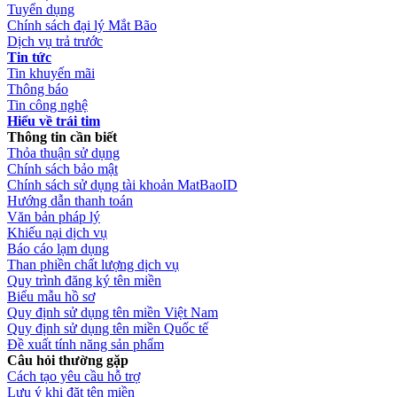
Tuyển dụng
Chính sách đại lý Mắt Bão
Dịch vụ trả trước
Tin tức
Tin khuyến mãi
Thông báo
Tin công nghệ
Hiểu về trái tim
Thông tin cần biết
Thỏa thuận sử dụng
Chính sách bảo mật
Chính sách sử dụng tài khoản MatBaoID
Hướng dẫn thanh toán
Văn bản pháp lý
Khiếu nại dịch vụ
Báo cáo lạm dụng
Than phiền chất lượng dịch vụ
Quy trình đăng ký tên miền
Biểu mẫu hồ sơ
Quy định sử dụng tên miền Việt Nam
Quy định sử dụng tên miền Quốc tế
Đề xuất tính năng sản phẩm
Câu hỏi thường gặp
Cách tạo yêu cầu hỗ trợ
Lưu ý khi đặt tên miền