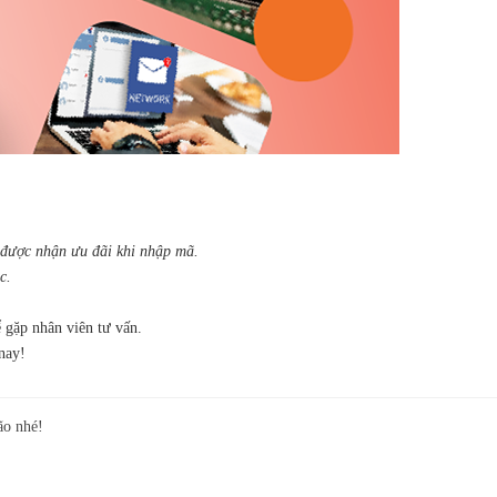
 được nhận ưu đãi khi nhập mã.
c.
 gặp nhân viên tư vấn.
nay!
ão nhé!