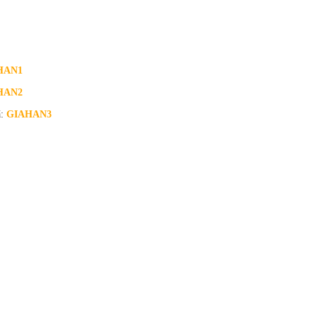
HAN1
HAN2
ã:
GIAHAN3