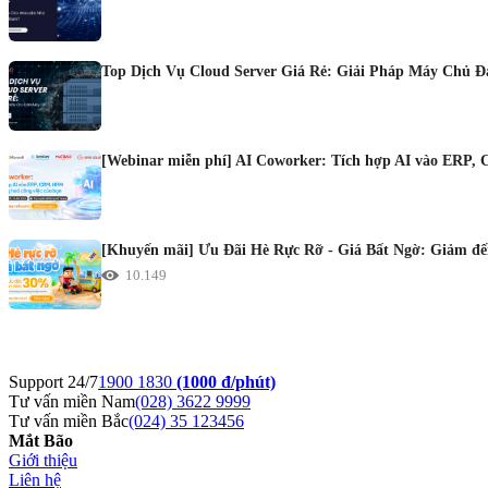
Top Dịch Vụ Cloud Server Giá Rẻ: Giải Pháp Máy Chủ 
[Webinar miễn phí] AI Coworker: Tích hợp AI vào ERP, 
[Khuyến mãi] Ưu Đãi Hè Rực Rỡ - Giá Bất Ngờ: Giảm đến
10.149
Support 24/7
1900 1830
(1000 đ/phút)
Tư vấn miền Nam
(028) 3622 9999
Tư vấn miền Bắc
(024) 35 123456
Mắt Bão
Giới thiệu
Liên hệ