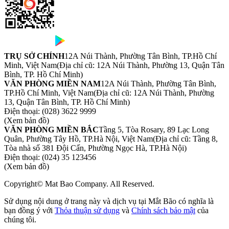
TRỤ SỞ CHÍNH
12A Núi Thành, Phường Tân Bình, TP.Hồ Chí
Minh, Việt Nam
(Địa chỉ cũ: 12A Núi Thành, Phường 13, Quận Tân
Bình, TP. Hồ Chí Minh)
VĂN PHÒNG MIỀN NAM
12A Núi Thành, Phường Tân Bình,
TP.Hồ Chí Minh, Việt Nam
(Địa chỉ cũ: 12A Núi Thành, Phường
13, Quận Tân Bình, TP. Hồ Chí Minh)
Điện thoại:
(028) 3622 9999
(Xem bản đồ)
VĂN PHÒNG MIỀN BẮC
Tầng 5, Tòa Rosary, 89 Lạc Long
Quân, Phường Tây Hồ, TP.Hà Nội, Việt Nam
(Địa chỉ cũ: Tầng 8,
Tòa nhà số 381 Đội Cấn, Phường Ngọc Hà, TP.Hà Nội)
Điện thoại:
(024) 35 123456
(Xem bản đồ)
Copyright© Mat Bao Company. All Reserved.
Sử dụng nội dung ở trang này và dịch vụ tại Mắt Bão có nghĩa là
bạn đồng ý với
Thỏa thuận sử dụng
và
Chính sách bảo mật
của
chúng tôi.