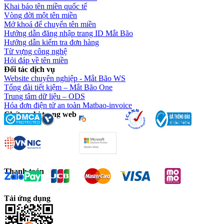
Khai báo tên miền quốc tế
Vòng đời một tên miền
Mở khoá để chuyển tên miền
Hướng dẫn đăng nhập trang ID Mắt Bão
Hướng dẫn kiểm tra đơn hàng
Từ vựng công nghệ
Hỏi đáp về tên miền
Đối tác dịch vụ
Website chuyên nghiệp - Mắt Bão WS
Tổng đài tiết kiệm – Mắt Bão One
Trung tâm dữ liệu – ODS
Hóa đơn điện tử an toàn Matbao-invoice
Chứng chỉ trang web
Thanh toán
Tải ứng dụng