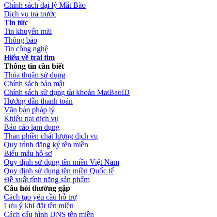
Chính sách đại lý Mắt Bão
Dịch vụ trả trước
Tin tức
Tin khuyến mãi
Thông báo
Tin công nghệ
Hiểu về trái tim
Thông tin cần biết
Thỏa thuận sử dụng
Chính sách bảo mật
Chính sách sử dụng tài khoản MatBaoID
Hướng dẫn thanh toán
Văn bản pháp lý
Khiếu nại dịch vụ
Báo cáo lạm dụng
Than phiền chất lượng dịch vụ
Quy trình đăng ký tên miền
Biểu mẫu hồ sơ
Quy định sử dụng tên miền Việt Nam
Quy định sử dụng tên miền Quốc tế
Đề xuất tính năng sản phẩm
Câu hỏi thường gặp
Cách tạo yêu cầu hỗ trợ
Lưu ý khi đặt tên miền
Cách cấu hình DNS tên miền