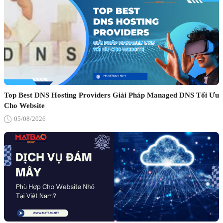
Top Best DNS Hosting Providers Giải Pháp Managed DNS Tối Ưu
Cho Website
05/08/2026