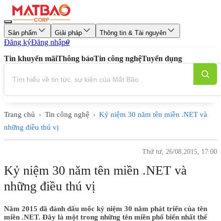
Sản phẩm
Giải pháp
Thông tin & Tài nguyên
Đăng ký
Đăng nhập
0
Tin khuyến mãi
Thông báo
Tin công nghệ
Tuyển dụng
Trang chủ
Tin công nghệ
Kỷ niệm 30 năm tên miền .NET và
›
›
những điều thú vị
Thứ tư, 26/08,2015, 17:00
Kỷ niệm 30 năm tên miền .NET và
những điều thú vị
Năm 2015 đã đánh dấu mốc kỷ niệm 30 năm phát triển của tên
miền .NET. Đây là một trong những tên miền phổ biến nhất thế