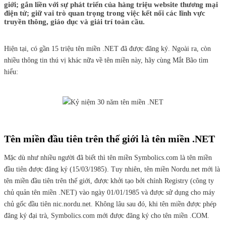
giới; gắn liền với sự phát triển của hàng triệu website thương mại
điện tử; giữ vai trò quan trọng trong việc kết nối các lĩnh vực
truyền thông, giáo dục và giải trí toàn cầu.
Hiện tại, có gần 15 triệu tên miền .NET đã được đăng ký. Ngoài ra, còn
nhiều thông tin thú vị khác nữa về tên miền này, hãy cùng Mắt Bão tìm
hiểu:
Tên miền đầu tiên trên thế giới là tên miền .NET
Mặc dù như nhiều người đã biết thì tên miền Symbolics.com là tên miền
đầu tiên được đăng ký (15/03/1985). Tuy nhiên, tên miền Nordu.net mới là
tên miền đầu tiên trên thế giới, được khởi tạo bởi chính Registry (công ty
chủ quản tên miền .NET) vào ngày 01/01/1985 và được sử dụng cho máy
chủ gốc đầu tiên nic.nordu.net. Không lâu sau đó, khi tên miền được phép
đăng ký đại trà, Symbolics.com mới được đăng ký cho tên miền .COM.