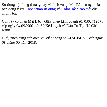
Sử dụng nội dung ở trang này và dịch vụ tại Mắt Bão có nghĩa là
bạn đồng ý với
Thỏa thuận sử dụng
và
Chính sách bảo mật
của
chúng tôi.
Công ty cổ phần Mắt Bão - Giấy phép kinh doanh số: 0302712571
cấp ngày 04/09/2002 bởi Sở Kế Hoạch và Đầu Tư Tp. Hồ Chí
Minh.
Giấy phép cung cấp dịch vụ Viễn thông số 247/GP-CVT cấp ngày
08 tháng 05 năm 2018.