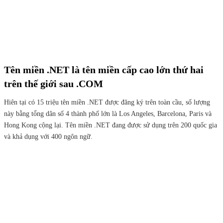
Tên miền .NET là tên miền cấp cao lớn thứ hai
trên thế giới sau .COM
Hiên tại có 15 triệu tên miền .NET được đăng ký trên toàn cầu, số lượng
này bằng tổng dân số 4 thành phố lớn là Los Angeles, Barcelona, Paris và
Hong Kong cộng lại. Tên miền .NET đang được sử dụng trên 200 quốc gia
và khả dụng với 400 ngôn ngữ.