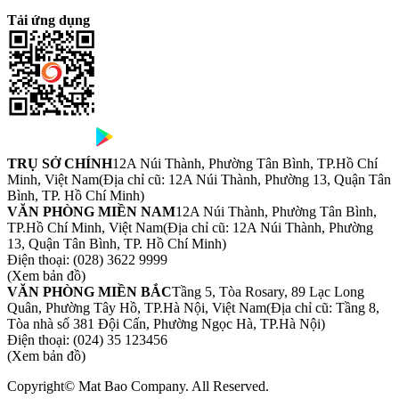
Tải ứng dụng
TRỤ SỞ CHÍNH
12A Núi Thành, Phường Tân Bình, TP.Hồ Chí
Minh, Việt Nam
(Địa chỉ cũ: 12A Núi Thành, Phường 13, Quận Tân
Bình, TP. Hồ Chí Minh)
VĂN PHÒNG MIỀN NAM
12A Núi Thành, Phường Tân Bình,
TP.Hồ Chí Minh, Việt Nam
(Địa chỉ cũ: 12A Núi Thành, Phường
13, Quận Tân Bình, TP. Hồ Chí Minh)
Điện thoại:
(028) 3622 9999
(Xem bản đồ)
VĂN PHÒNG MIỀN BẮC
Tầng 5, Tòa Rosary, 89 Lạc Long
Quân, Phường Tây Hồ, TP.Hà Nội, Việt Nam
(Địa chỉ cũ: Tầng 8,
Tòa nhà số 381 Đội Cấn, Phường Ngọc Hà, TP.Hà Nội)
Điện thoại:
(024) 35 123456
(Xem bản đồ)
Copyright© Mat Bao Company. All Reserved.