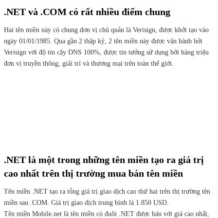
.NET và .COM có rất nhiều điểm chung
Hai tên miền này có chung đơn vị chủ quản là Verisign, được khởi tạo vào
ngày 01/01/1985. Qua gần 2 thập kỷ, 2 tên miền này được vận hành bởi
Verisign với độ tin cậy DNS 100%, được tin tưởng sử dụng bởi hàng triệu
đơn vị truyền thông, giải trí và thương mại trên toàn thế giới.
.NET là một trong những tên miền tạo ra giá trị
cao nhất trên thị trường mua bán tên miền
Tên miền .NET tạo ra tổng giá trị giao dịch cao thứ hai trên thị trường tên
miền sau .COM. Giá trị giao dịch trung bình là 1.850 USD.
Tên miền Mobile.net là tên miền có đuôi .NET được bán với giá cao nhất,