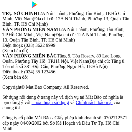
TRỤ SỞ CHÍNH
12A Núi Thành, Phường Tân Bình, TP.Hồ Chí
Minh, Việt Nam
(Địa chỉ cũ: 12A Núi Thành, Phường 13, Quận Tân
Bình, TP. Hồ Chí Minh)
VĂN PHÒNG MIỀN NAM
12A Núi Thành, Phường Tân Bình,
TP.Hồ Chí Minh, Việt Nam
(Địa chỉ cũ: 12A Núi Thành, Phường
13, Quận Tân Bình, TP. Hồ Chí Minh)
Điện thoại:
(028) 3622 9999
(Xem bản đồ)
VĂN PHÒNG MIỀN BẮC
Tầng 5, Tòa Rosary, 89 Lạc Long
Quân, Phường Tây Hồ, TP.Hà Nội, Việt Nam
(Địa chỉ cũ: Tầng 8,
Tòa nhà số 381 Đội Cấn, Phường Ngọc Hà, TP.Hà Nội)
Điện thoại:
(024) 35 123456
(Xem bản đồ)
Copyright© Mat Bao Company. All Reserved.
Sử dụng nội dung ở trang này và dịch vụ tại Mắt Bão có nghĩa là
bạn đồng ý với
Thỏa thuận sử dụng
và
Chính sách bảo mật
của
chúng tôi.
Công ty cổ phần Mắt Bão - Giấy phép kinh doanh số: 0302712571
cấp ngày 04/09/2002 bởi Sở Kế Hoạch và Đầu Tư Tp. Hồ Chí
Minh.