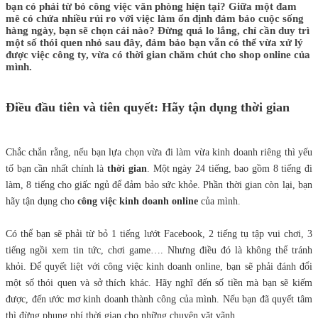
bạn có phải từ bỏ công việc văn phòng hiện tại? Giữa một đam
mê có chứa nhiều rủi ro với việc làm ổn định đảm bảo cuộc sống
hàng ngày, bạn sẽ chọn cái nào? Đừng quá lo lắng, chỉ cần duy trì
một số thói quen nhỏ sau đây, đảm bảo bạn vẫn có thể vừa xử lý
được việc công ty, vừa có thời gian chăm chút cho shop online của
mình.
Điều đầu tiên và tiên quyết: Hãy tận dụng thời gian
Chắc chắn rằng, nếu bạn lựa chọn vừa đi làm vừa kinh doanh riêng thì yếu
tố bạn cần nhất chính là
thời gian
. Một ngày 24 tiếng, bao gồm 8 tiếng đi
làm, 8 tiếng cho giấc ngủ để đảm bảo sức khỏe. Phần thời gian còn lại, bạn
hãy tận dụng cho
công việc kinh doanh online
của mình.
Có thể bạn sẽ phải từ bỏ 1 tiếng lướt Facebook, 2 tiếng tụ tập vui chơi, 3
tiếng ngồi xem tin tức, chơi game…. Nhưng điều đó là không thể tránh
khỏi. Để quyết liệt với công việc kinh doanh online, bạn sẽ phải đánh đổi
một số thói quen và sở thích khác. Hãy nghĩ đến số tiền mà bạn sẽ kiếm
được, đến ước mơ kinh doanh thành công của mình. Nếu bạn đã quyết tâm
thì đừng phung phí thời gian cho những chuyện vặt vãnh.