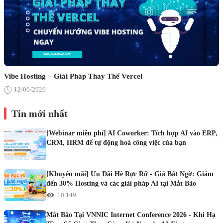
Vibe Hosting – Giải Pháp Thay Thế Vercel
12/06/2026
Tin mới nhất
[Webinar miễn phí] AI Coworker: Tích hợp AI vào ERP,
CRM, HRM để tự động hoá công việc của bạn
[Khuyến mãi] Ưu Đãi Hè Rực Rỡ - Giá Bất Ngờ: Giảm
đến 30% Hosting và các giải pháp AI tại Mắt Bão
10.149
Mắt Bão Tại VNNIC Internet Conference 2026 - Khi Hạ