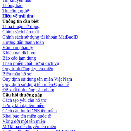
Tin khuyến mãi
Thông báo
Tin công nghệ
Hiểu về trái tim
Thông tin cần biết
Thỏa thuận sử dụng
Chính sách bảo mật
Chính sách sử dụng tài khoản MatBaoID
Hướng dẫn thanh toán
Văn bản pháp lý
Khiếu nại dịch vụ
Báo cáo lạm dụng
Than phiền chất lượng dịch vụ
Quy trình đăng ký tên miền
Biểu mẫu hồ sơ
Quy định sử dụng tên miền Việt Nam
Quy định sử dụng tên miền Quốc tế
Đề xuất tính năng sản phẩm
Câu hỏi thường gặp
Cách tạo yêu cầu hỗ trợ
Lưu ý khi đặt tên miền
Cách cấu hình DNS tên miền
Khai báo tên miền quốc tế
Vòng đời một tên miền
Mở khoá để chuyển tên miền