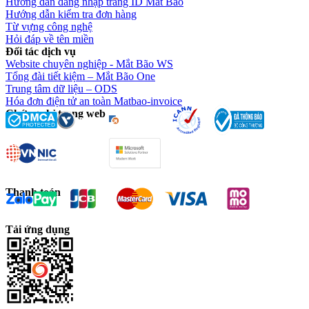
Hướng dẫn đăng nhập trang ID Mắt Bão
Hướng dẫn kiểm tra đơn hàng
Từ vựng công nghệ
Hỏi đáp về tên miền
Đối tác dịch vụ
Website chuyên nghiệp - Mắt Bão WS
Tổng đài tiết kiệm – Mắt Bão One
Trung tâm dữ liệu – ODS
Hóa đơn điện tử an toàn Matbao-invoice
Chứng chỉ trang web
Thanh toán
Tải ứng dụng