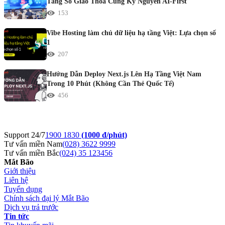
Tầng Số Giao Thoa Cùng Kỷ Nguyên AI-First
153
Vibe Hosting làm chủ dữ liệu hạ tầng Việt: Lựa chọn số
1
207
Hướng Dẫn Deploy Next.js Lên Hạ Tầng Việt Nam
Trong 10 Phút (Không Cần Thẻ Quốc Tế)
456
Support 24/7
1900 1830
(1000 đ/phút)
Tư vấn miền Nam
(028) 3622 9999
Tư vấn miền Bắc
(024) 35 123456
Mắt Bão
Giới thiệu
Liên hệ
Tuyển dụng
Chính sách đại lý Mắt Bão
Dịch vụ trả trước
Tin tức