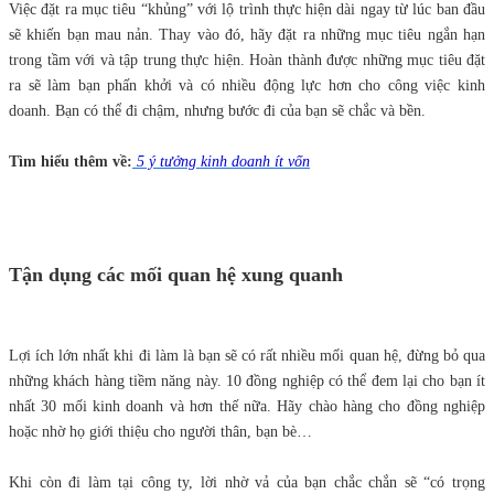
Việc đặt ra mục tiêu “khủng” với lộ trình thực hiện dài ngay từ lúc ban đầu
sẽ khiến bạn mau nản. Thay vào đó, hãy đặt ra những mục tiêu ngắn hạn
trong tầm với và tập trung thực hiện. Hoàn thành được những mục tiêu đặt
ra sẽ làm bạn phấn khởi và có nhiều động lực hơn cho công việc kinh
doanh. Bạn có thể đi chậm, nhưng bước đi của bạn sẽ chắc và bền.
Tìm hiểu thêm về:
5 ý tưởng kinh doanh ít vốn
Tận dụng các mối quan hệ xung quanh
Lợi ích lớn nhất khi đi làm là bạn sẽ có rất nhiều mối quan hệ, đừng bỏ qua
những khách hàng tiềm năng này. 10 đồng nghiệp có thể đem lại cho bạn ít
nhất 30 mối kinh doanh và hơn thế nữa. Hãy chào hàng cho đồng nghiệp
hoặc nhờ họ giới thiệu cho người thân, bạn bè…
Khi còn đi làm tại công ty, lời nhờ vả của bạn chắc chắn sẽ “có trọng