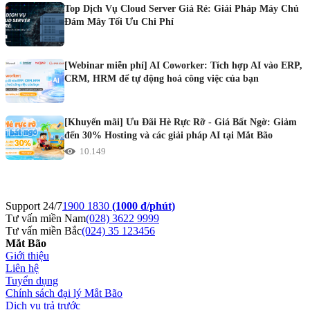
Top Dịch Vụ Cloud Server Giá Rẻ: Giải Pháp Máy Chủ
Đám Mây Tối Ưu Chi Phí
[Webinar miễn phí] AI Coworker: Tích hợp AI vào ERP,
CRM, HRM để tự động hoá công việc của bạn
[Khuyến mãi] Ưu Đãi Hè Rực Rỡ - Giá Bất Ngờ: Giảm
đến 30% Hosting và các giải pháp AI tại Mắt Bão
10.149
Support 24/7
1900 1830
(1000 đ/phút)
Tư vấn miền Nam
(028) 3622 9999
Tư vấn miền Bắc
(024) 35 123456
Mắt Bão
Giới thiệu
Liên hệ
Tuyển dụng
Chính sách đại lý Mắt Bão
Dịch vụ trả trước