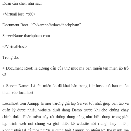
Đoạn cần chèn như sau:
<VirtualHost *:80>
Document Root: "C:/xampp/htdocs/thachpham"
ServerName thachpham.com
</VirtualHost>
Trong đó:
+ Document Root: là đường dẫn của thư mục mà bạn muốn tên miền ảo trỏ
về.
+ Server Name: Là tên miền ảo đã khai báo trong file hosts mà bạn muốn
thêm vào localhost.
Localhost trên Xampp là môi trường giả lập Server tốt nhất giúp bạn tạo và
quản lý được nhiều website dưới dạng Demo trước khi cho chúng chạy
chính thức. Phần mềm này rất thông dụng cũng như hữu dụng trong giới
lập trình web nói chung và giới thiết kế website nói riêng. Tuy nhiên,
không phải tất cả mọi người ai cũng biết Xampp có nhiều lợi thế mạnh mẽ