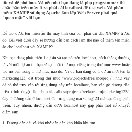
tốt và dễ nhớ hơn. Và nếu như bạn đang là php programmer thì
chắc hẳn trên máy ít ra phải cài localhost để test web. Và phần
mềm XAMPP sử dụng Apache làm lớp Web Server phải quá
“quen mặt” với bạn.
Để tạo đươc tên miền ảo thì máy tính của bạn phải cài đặt XAMPP trước
đó. Bài viết dưới đây sẽ hướng dẫn bạn cách làm thế nào để thêm tên miền
ảo cho localhost với XAMPP?
Khi bạn đang phát triển 1 dự án và tạo nó trên localhost, cách thông thường
là với mỗi dự án thì bạn sẽ tạo một thư mục riêng trong thư mục www hoặc
tạo nó bên trong 1 thư mục nào đó. Ví dụ bạn đang có 1 dự án mới tên là
marketing123, đặt trong thư mục “www\projects\freelanceproj\”, như vậy
để có thể truy cập tới ứng dụng này trên localhost, bạn cần gõ đường dẫn
trên trình duyệt là: http://localhost/projects/freelanceproj/marketing123/
đây là đường dẫn ở localhost đến ứng dụng marketing123 mà bạn đang phát
triển. Tuy nhiên, đường dẫn dưới localhost này gặp phải một số khuyết
điểm sau:
1. Đường dẫn dài và khó nhớ dẫn đến khó khăn khi tìm