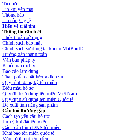
Tin tức
Tin khuyến mãi
Thông báo
Tin công nghệ
Hiểu về trái tim
Thông tin cần biết
Thỏa thuận sử dụng
Chính sách bảo mật
Chính sách sử dụng tài khoản MatBaoID
Hướng dẫn thanh toán
Văn bản pháp lý
Khiếu nại dịch vụ
Báo cáo lạm dụng
Than phiền chất lượng dịch vụ
Quy trình đăng ký tên miền
Biểu mẫu hồ sơ
Quy định sử dụng tên miền Việt Nam
Quy định sử dụng tên miền Quốc tế
Đề xuất tính năng sản phẩm
Câu hỏi thường gặp
Cách tạo yêu cầu hỗ trợ
Lưu ý khi đặt tên miền
Cách cấu hình DNS tên miền
Khai báo tên miền quốc tế
Vòng đời một tên miền