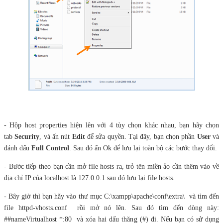
- Hộp host properties hiện lên với 4 tùy chọn khác nhau, bạn hãy chọn
tab
Security
, và ấn nút
Edit
để sửa quyền. Tại đây, bạn chọn phần
User
và
đánh dấu
Full Control
. Sau đó ấn Ok để lưu lại toàn bộ các bước thay đổi.
- Bước tiếp theo bạn cần mở file hosts ra, trỏ tên miền ảo cần thêm vào về
địa chỉ IP của localhost là 127.0.0.1 sau đó lưu lại file hosts.
- Bây giờ thì bạn hãy vào thư mục C:\xampp\apache\conf\extra\ và tìm đến
file httpd-vhosts.conf rồi mở nó lên. Sau đó tìm đến dòng này:
##nameVirtualhost *:80 và xóa hai dấu thăng (#) đi. Nếu bạn có sử dụng