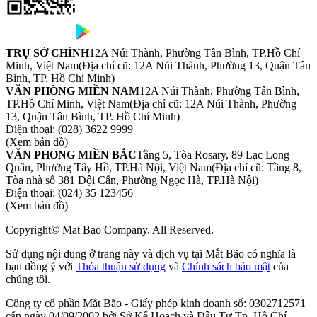
TRỤ SỞ CHÍNH
12A Núi Thành, Phường Tân Bình, TP.Hồ Chí
Minh, Việt Nam
(Địa chỉ cũ: 12A Núi Thành, Phường 13, Quận Tân
Bình, TP. Hồ Chí Minh)
VĂN PHÒNG MIỀN NAM
12A Núi Thành, Phường Tân Bình,
TP.Hồ Chí Minh, Việt Nam
(Địa chỉ cũ: 12A Núi Thành, Phường
13, Quận Tân Bình, TP. Hồ Chí Minh)
Điện thoại:
(028) 3622 9999
(Xem bản đồ)
VĂN PHÒNG MIỀN BẮC
Tầng 5, Tòa Rosary, 89 Lạc Long
Quân, Phường Tây Hồ, TP.Hà Nội, Việt Nam
(Địa chỉ cũ: Tầng 8,
Tòa nhà số 381 Đội Cấn, Phường Ngọc Hà, TP.Hà Nội)
Điện thoại:
(024) 35 123456
(Xem bản đồ)
Copyright© Mat Bao Company. All Reserved.
Sử dụng nội dung ở trang này và dịch vụ tại Mắt Bão có nghĩa là
bạn đồng ý với
Thỏa thuận sử dụng
và
Chính sách bảo mật
của
chúng tôi.
Công ty cổ phần Mắt Bão - Giấy phép kinh doanh số: 0302712571
cấp ngày 04/09/2002 bởi Sở Kế Hoạch và Đầu Tư Tp. Hồ Chí