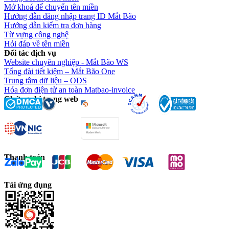
Mở khoá để chuyển tên miền
Hướng dẫn đăng nhập trang ID Mắt Bão
Hướng dẫn kiểm tra đơn hàng
Từ vựng công nghệ
Hỏi đáp về tên miền
Đối tác dịch vụ
Website chuyên nghiệp - Mắt Bão WS
Tổng đài tiết kiệm – Mắt Bão One
Trung tâm dữ liệu – ODS
Hóa đơn điện tử an toàn Matbao-invoice
Chứng chỉ trang web
Thanh toán
Tải ứng dụng