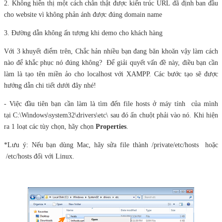
2. Không hiển thị một cách chân thật được kiến trúc URL đã định ban đầu
cho website vì không phản ánh được đúng domain name
3. Đường dẫn không ấn tượng khi demo cho khách hàng
Với 3 khuyết điểm trên, Chắc hản nhiều bạn đang băn khoăn vậy làm cách
nào để khắc phục nó đúng không? Để giải quyết vấn đề này, điều bạn cần
làm là tạo tên miền ảo cho localhost với XAMPP. Các bước tạo sẽ được
hướng dẫn chi tiết dưới đây nhé!
- Việc đầu tiên bạn cần làm là tìm đến file hosts ở máy tính của mình
tại C:\Windows\system32\drivers\etc\ sau đó ấn chuột phải vào nó. Khi hiện
ra 1 loạt các tùy chọn, hãy chọn
Properties
.
*Lưu ý: Nếu bạn dùng Mac, hãy sửa file thành /private/etc/hosts hoặc
/etc/hosts đối với Linux.