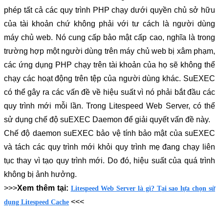
phép tất cả các quy trình PHP chạy dưới quyền chủ sở hữu 
của tài khoản chứ không phải với tư cách là người dùng 
máy chủ web. Nó cung cấp bảo mật cấp cao, nghĩa là trong 
trường hợp một người dùng trên máy chủ web bị xâm phạm, 
các ứng dụng PHP chạy trên tài khoản của họ sẽ không thể 
chạy các hoạt động trên tệp của người dùng khác. SuEXEC 
có thể gây ra các vấn đề về hiệu suất vì nó phải bắt đầu các 
quy trình mới mỗi lần. Trong Litespeed Web Server, có thể 
sử dụng chế độ suEXEC Daemon để giải quyết vấn đề này.
Chế độ daemon suEXEC bảo vệ tính bảo mật của suEXEC 
và tách các quy trình mới khỏi quy trình mẹ đang chạy liên 
tục thay vì tạo quy trình mới. Do đó, hiệu suất của quá trình 
không bị ảnh hưởng.
>>>
Xem thêm tại: 
Litespeed Web Server là gì? Tại sao lựa chọn sử
 <<<
dụng Litespeed Cache