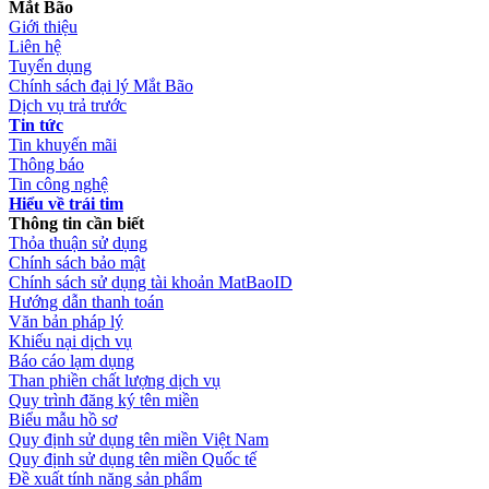
Mắt Bão
Giới thiệu
Liên hệ
Tuyển dụng
Chính sách đại lý Mắt Bão
Dịch vụ trả trước
Tin tức
Tin khuyến mãi
Thông báo
Tin công nghệ
Hiểu về trái tim
Thông tin cần biết
Thỏa thuận sử dụng
Chính sách bảo mật
Chính sách sử dụng tài khoản MatBaoID
Hướng dẫn thanh toán
Văn bản pháp lý
Khiếu nại dịch vụ
Báo cáo lạm dụng
Than phiền chất lượng dịch vụ
Quy trình đăng ký tên miền
Biểu mẫu hồ sơ
Quy định sử dụng tên miền Việt Nam
Quy định sử dụng tên miền Quốc tế
Đề xuất tính năng sản phẩm