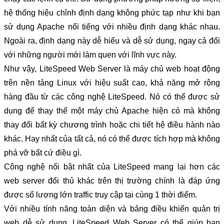
hệ thống hiệu chỉnh định dạng không phức tạp như khi bạn 
sử dụng Apache nổi tiếng với nhiều định dạng khác nhau. 
Ngoài ra, định dạng này dễ hiểu và dễ sử dụng, ngay cả đối 
với những người mới làm quen với lĩnh vực này.
Như vậy, LiteSpeed ​​Web Server là máy chủ web hoạt động 
trên nền tảng Linux với hiệu suất cao, khả năng mở rộng 
hàng đầu từ các công nghệ LiteSpeed. Nó có thể được sử 
dụng để thay thế một máy chủ Apache hiện có mà không 
thay đổi bất kỳ chương trình hoặc chi tiết hệ điều hành nào 
khác. Hay nhất của tất cả, nó có thể được tích hợp mà không 
phá vỡ bất cứ điều gì. 
Công nghệ nổi bật nhất của LiteSpeed mang lại hơn các 
web server đối thủ khác trên thị trường chính là đáp ứng 
được số lượng lớn traffic truy cập tại cùng 1 thời điểm.
Với nhiều tính năng toàn diện và bảng điều khiển quản trị 
web dễ sử dụng, LiteSpeed ​​Web Server có thể giúp bạn 