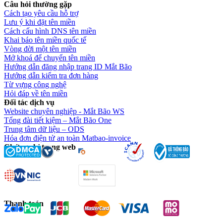
Câu hỏi thường gặp
Cách tạo yêu cầu hỗ trợ
Lưu ý khi đặt tên miền
Cách cấu hình DNS tên miền
Khai báo tên miền quốc tế
Vòng đời một tên miền
Mở khoá để chuyển tên miền
Hướng dẫn đăng nhập trang ID Mắt Bão
Hướng dẫn kiểm tra đơn hàng
Từ vựng công nghệ
Hỏi đáp về tên miền
Đối tác dịch vụ
Website chuyên nghiệp - Mắt Bão WS
Tổng đài tiết kiệm – Mắt Bão One
Trung tâm dữ liệu – ODS
Hóa đơn điện tử an toàn Matbao-invoice
Chứng chỉ trang web
Thanh toán