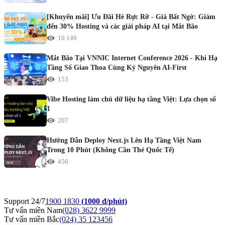
[Khuyến mãi] Ưu Đãi Hè Rực Rỡ - Giá Bất Ngờ: Giảm
đến 30% Hosting và các giải pháp AI tại Mắt Bão
10.149
Mắt Bão Tại VNNIC Internet Conference 2026 - Khi Hạ
Tầng Số Giao Thoa Cùng Kỷ Nguyên AI-First
153
Vibe Hosting làm chủ dữ liệu hạ tầng Việt: Lựa chọn số
1
207
Hướng Dẫn Deploy Next.js Lên Hạ Tầng Việt Nam
Trong 10 Phút (Không Cần Thẻ Quốc Tế)
456
Support 24/7
1900 1830
(1000 đ/phút)
Tư vấn miền Nam
(028) 3622 9999
Tư vấn miền Bắc
(024) 35 123456