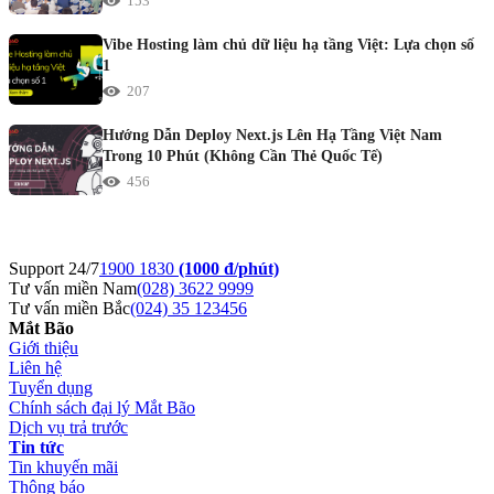
153
Vibe Hosting làm chủ dữ liệu hạ tầng Việt: Lựa chọn số
1
207
Hướng Dẫn Deploy Next.js Lên Hạ Tầng Việt Nam
Trong 10 Phút (Không Cần Thẻ Quốc Tế)
456
Support 24/7
1900 1830
(1000 đ/phút)
Tư vấn miền Nam
(028) 3622 9999
Tư vấn miền Bắc
(024) 35 123456
Mắt Bão
Giới thiệu
Liên hệ
Tuyển dụng
Chính sách đại lý Mắt Bão
Dịch vụ trả trước
Tin tức
Tin khuyến mãi
Thông báo