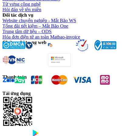
Từ vựng công nghệ
Hỏi đáp về tên miền
Đối tác dịch vụ
Website chuyên nghiệp - Mắt Bão WS
Tổng đài tiết kiệm – Mắt Bão One
Trung tâm dữ liệu – ODS
Hóa đơn điện tử an toàn Matbao-invoice
Chứng chỉ trang web
Thanh toán
Tải ứng dụng