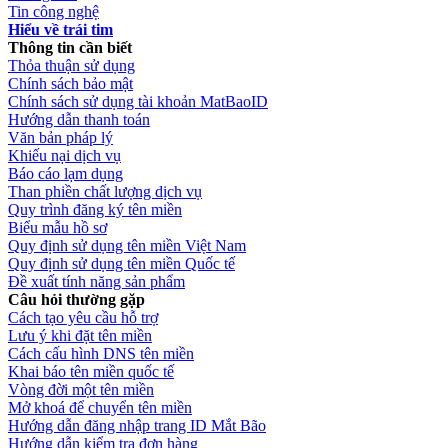
Tin công nghệ
Hiểu về trái tim
Thông tin cần biết
Thỏa thuận sử dụng
Chính sách bảo mật
Chính sách sử dụng tài khoản MatBaoID
Hướng dẫn thanh toán
Văn bản pháp lý
Khiếu nại dịch vụ
Báo cáo lạm dụng
Than phiền chất lượng dịch vụ
Quy trình đăng ký tên miền
Biểu mẫu hồ sơ
Quy định sử dụng tên miền Việt Nam
Quy định sử dụng tên miền Quốc tế
Đề xuất tính năng sản phẩm
Câu hỏi thường gặp
Cách tạo yêu cầu hỗ trợ
Lưu ý khi đặt tên miền
Cách cấu hình DNS tên miền
Khai báo tên miền quốc tế
Vòng đời một tên miền
Mở khoá để chuyển tên miền
Hướng dẫn đăng nhập trang ID Mắt Bão
Hướng dẫn kiểm tra đơn hàng