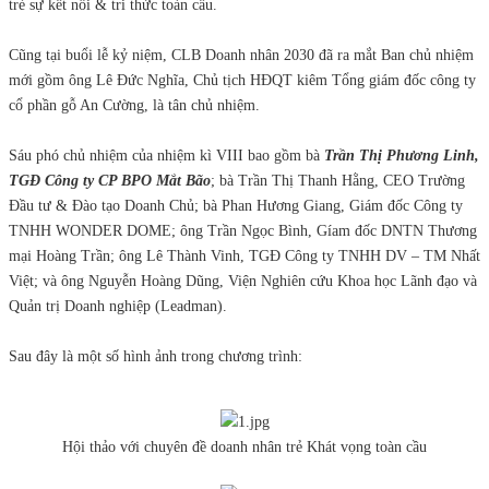
trẻ sự kết nối & tri thức toàn cầu.
Cũng tại buổi lễ kỷ niệm, CLB Doanh nhân 2030 đã ra mắt Ban chủ nhiệm
mới gồm ông Lê Đức Nghĩa, Chủ tịch HĐQT kiêm Tổng giám đốc công ty
cổ phần gỗ An Cường, là tân chủ nhiệm.
Sáu phó chủ nhiệm của nhiệm kì VIII bao gồm bà
Trần Thị Phương Linh,
TGĐ Công ty CP BPO Mắt Bão
; bà Trần Thị Thanh Hằng, CEO Trường
Đầu tư & Đào tạo Doanh Chủ; bà Phan Hương Giang, Giám đốc Công ty
TNHH WONDER DOME; ông Trần Ngọc Bình, Gíam đốc DNTN Thương
mại Hoàng Trần; ông Lê Thành Vinh, TGĐ Công ty TNHH DV – TM Nhất
Việt; và ông Nguyễn Hoàng Dũng, Viện Nghiên cứu Khoa học Lãnh đạo và
Quản trị Doanh nghiệp (Leadman).
Sau đây là một số hình ảnh trong chương trình:
Hội thảo với chuyên đề doanh nhân trẻ Khát vọng toàn cầu