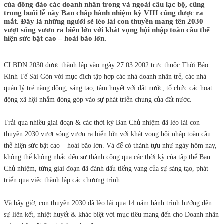
của đông đảo các doanh nhân trong và ngoài câu lạc bộ, cũng
trong buổi lễ này Ban chấp hành nhiệm kỳ VIII cũng được ra
mắt. Đây là những người sẽ lèo lái con thuyền mang tên 2030
vượt sóng vươn ra biển lớn với khát vọng hội nhập toàn cầu thể
hiện sức bật cao – hoài bão lớn.
CLBDN 2030 được thành lập vào ngày 27.03.2002 trực thuộc Thời Báo
Kinh Tế Sài Gòn với mục đích tập hợp các nhà doanh nhân trẻ, các nhà
quản lý trẻ năng động, sáng tạo, tâm huyết với đất nước, tổ chức các hoạt
động xã hội nhằm đóng góp vào sự phát triển chung của đất nước.
Trải qua nhiều giai đoạn & các thời kỳ Ban Chủ nhiệm đã lèo lái con
thuyền 2030 vượt sóng vươn ra biển lớn với khát vọng hội nhập toàn cầu
thể hiện sức bật cao – hoài bão lớn. Và để có thành tựu như ngày hôm nay,
không thể không nhắc đến sự thành công qua các thời kỳ của tập thể Ban
Chủ nhiệm, từng giai đoạn đã đánh dấu tiếng vang của sự sáng tạo, phát
triển qua việc thành lập các chương trình.
Và bây giờ, con thuyền 2030 đã lèo lái qua 14 năm hành trình hướng đến
sự liên kết, nhiệt huyết & khác biệt với mục tiêu mang đến cho Doanh nhân