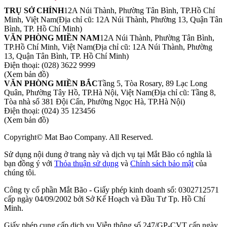
TRỤ SỞ CHÍNH
12A Núi Thành, Phường Tân Bình, TP.Hồ Chí
Minh, Việt Nam
(Địa chỉ cũ: 12A Núi Thành, Phường 13, Quận Tân
Bình, TP. Hồ Chí Minh)
VĂN PHÒNG MIỀN NAM
12A Núi Thành, Phường Tân Bình,
TP.Hồ Chí Minh, Việt Nam
(Địa chỉ cũ: 12A Núi Thành, Phường
13, Quận Tân Bình, TP. Hồ Chí Minh)
Điện thoại:
(028) 3622 9999
(Xem bản đồ)
VĂN PHÒNG MIỀN BẮC
Tầng 5, Tòa Rosary, 89 Lạc Long
Quân, Phường Tây Hồ, TP.Hà Nội, Việt Nam
(Địa chỉ cũ: Tầng 8,
Tòa nhà số 381 Đội Cấn, Phường Ngọc Hà, TP.Hà Nội)
Điện thoại:
(024) 35 123456
(Xem bản đồ)
Copyright© Mat Bao Company. All Reserved.
Sử dụng nội dung ở trang này và dịch vụ tại Mắt Bão có nghĩa là
bạn đồng ý với
Thỏa thuận sử dụng
và
Chính sách bảo mật
của
chúng tôi.
Công ty cổ phần Mắt Bão - Giấy phép kinh doanh số: 0302712571
cấp ngày 04/09/2002 bởi Sở Kế Hoạch và Đầu Tư Tp. Hồ Chí
Minh.
Giấy phép cung cấp dịch vụ Viễn thông số 247/GP-CVT cấp ngày