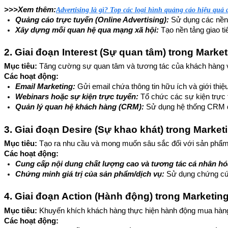
>>>Xem thêm:
Advertising là gì? Top các loại hình quảng cáo hiệu quả 
Quảng cáo trực tuyến (Online Advertising): 
Sử dụng các nền
Xây dựng mối quan hệ qua mạng xã hội: 
Tạo nền tảng giao t
2. Giai đoạn Interest (Sự quan tâm) trong Marke
Mục tiêu:
Tăng cường sự quan tâm và tương tác của khách hàng 
Các hoạt động:
Email Marketing:
 Gửi email chứa thông tin hữu ích và giới thi
Webinars hoặc sự kiện trực tuyến:
 Tổ chức các sự kiện trực t
Quản lý quan hệ khách hàng (CRM):
 Sử dụng hệ thống CRM để
3. Giai đoạn Desire (Sự khao khát) trong Market
Mục tiêu:
Tạo ra nhu cầu và mong muốn sâu sắc đối với sản phẩm
Các hoạt động:
Cung cấp nội dung chất lượng cao và tương tác cá nhân hó
Chứng minh giá trị của sản phẩm/dịch vụ: 
Sử dụng chứng cứ,
4. Giai đoạn Action (Hành động) trong Marketin
Mục tiêu:
Khuyến khích khách hàng thực hiện hành động mua hàn
Các hoạt động: