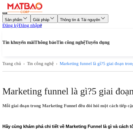
Sản phẩm
Giải pháp
Thông tin & Tài nguyên
Đăng ký
Đăng nhập
0
Tin khuyến mãi
Thông báo
Tin công nghệ
Tuyển dụng
Trang chủ
Tin công nghệ
Marketing funnel là gì?5 giai đoạn tro
›
›
Marketing funnel là gì?5 giai đoạ
Mỗi giai đoạn trong Marketing Funnel đều đòi hỏi một cách tiếp cậ
Hãy cùng khám phá chi tiết về Marketing Funnel là gì và cách tố