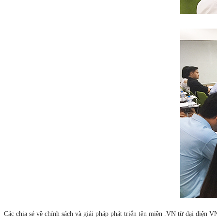
Các chia sẻ về chính sách và giải pháp phát triển tên miền .VN từ đại diện 