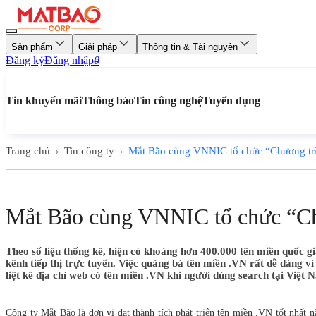
Sản phẩm
Giải pháp
Thông tin & Tài nguyên
Đăng ký
Đăng nhập
0
Tin khuyến mãi
Thông báo
Tin công nghệ
Tuyển dụng
Trang chủ
Tin công ty
Mắt Bão cùng VNNIC tổ chức “Chương trì
›
›
Mắt Bão cùng VNNIC tổ chức “Chư
Theo số liệu thống kê, hiện có khoảng hơn 400.000 tên miền quốc gi
kênh tiếp thị trực tuyến. Việc quảng bá tên miền .VN rất dễ dàng vì
liệt kê địa chỉ web có tên miền .VN khi người dùng search tại Việt 
Công ty Mắt Bão là đơn vị đạt thành tích phát triển tên miền .VN tốt nhấ