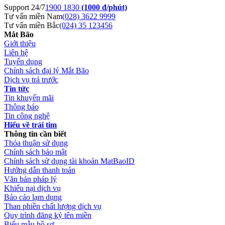
Support 24/7
1900 1830
(1000 đ/phút)
Tư vấn miền Nam
(028) 3622 9999
Tư vấn miền Bắc
(024) 35 123456
Mắt Bão
Giới thiệu
Liên hệ
Tuyển dụng
Chính sách đại lý Mắt Bão
Dịch vụ trả trước
Tin tức
Tin khuyến mãi
Thông báo
Tin công nghệ
Hiểu về trái tim
Thông tin cần biết
Thỏa thuận sử dụng
Chính sách bảo mật
Chính sách sử dụng tài khoản MatBaoID
Hướng dẫn thanh toán
Văn bản pháp lý
Khiếu nại dịch vụ
Báo cáo lạm dụng
Than phiền chất lượng dịch vụ
Quy trình đăng ký tên miền
Biểu mẫu hồ sơ