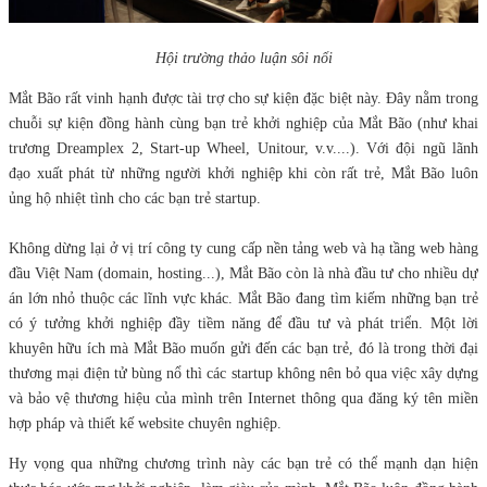
Hội trường thảo luận sôi nổi
Mắt Bão rất vinh hạnh được tài trợ cho sự kiện đặc biệt này. Đây nằm trong
chuỗi sự kiện đồng hành cùng bạn trẻ khởi nghiệp của Mắt Bão (như khai
trương Dreamplex 2, Start-up Wheel, Unitour, v.v....). Với đội ngũ lãnh
đạo xuất phát từ những người khởi nghiệp khi còn rất trẻ, Mắt Bão luôn
ủng hộ nhiệt tình cho các bạn trẻ startup.
Không dừng lại ở vị trí công ty cung cấp nền tảng web và hạ tầng web hàng
đầu Việt Nam (domain, hosting...), Mắt Bão còn là nhà đầu tư cho nhiều dự
án lớn nhỏ thuộc các lĩnh vực khác. Mắt Bão đang tìm kiếm những bạn trẻ
có ý tưởng khởi nghiệp đầy tiềm năng để đầu tư và phát triển. Một lời
khuyên hữu ích mà Mắt Bão muốn gửi đến các bạn trẻ, đó là trong thời đại
thương mại điện tử bùng nổ thì các startup không nên bỏ qua việc xây dựng
và bảo vệ thương hiệu của mình trên Internet thông qua đăng ký tên miền
hợp pháp và thiết kế website chuyên nghiệp.
Hy vọng qua những chương trình này các bạn trẻ có thể mạnh dạn hiện