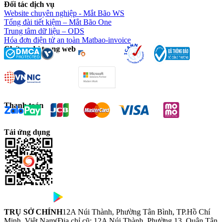
Đối tác dịch vụ
Website chuyên nghiệp - Mắt Bão WS
Tổng đài tiết kiệm – Mắt Bão One
Trung tâm dữ liệu – ODS
Hóa đơn điện tử an toàn Matbao-invoice
Chứng chỉ trang web
Thanh toán
Tải ứng dụng
TRỤ SỞ CHÍNH
12A Núi Thành, Phường Tân Bình, TP.Hồ Chí
Minh, Việt Nam
(Địa chỉ cũ: 12A Núi Thành, Phường 13, Quận Tân