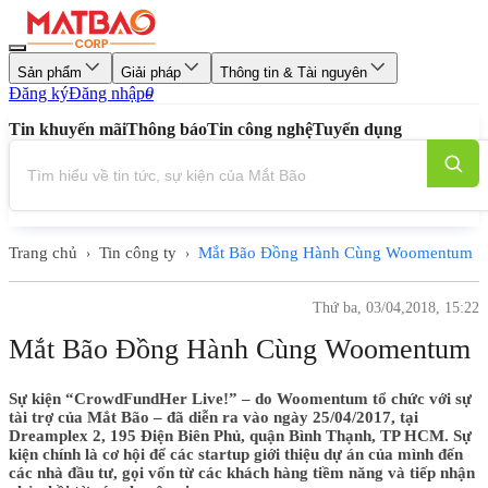
Sản phẩm
Giải pháp
Thông tin & Tài nguyên
Đăng ký
Đăng nhập
0
Tin khuyến mãi
Thông báo
Tin công nghệ
Tuyển dụng
Trang chủ
Tin công ty
Mắt Bão Đồng Hành Cùng Woomentum
›
›
Thứ ba, 03/04,2018, 15:22
Mắt Bão Đồng Hành Cùng Woomentum
Sự kiện “CrowdFundHer Live!” – do Woomentum tổ chức với sự
tài trợ của Mắt Bão – đã diễn ra vào ngày 25/04/2017, tại
Dreamplex 2, 195 Điện Biên Phủ, quận Bình Thạnh, TP HCM. Sự
kiện chính là cơ hội để các startup giới thiệu dự án của mình đến
các nhà đầu tư, gọi vốn từ các khách hàng tiềm năng và tiếp nhận