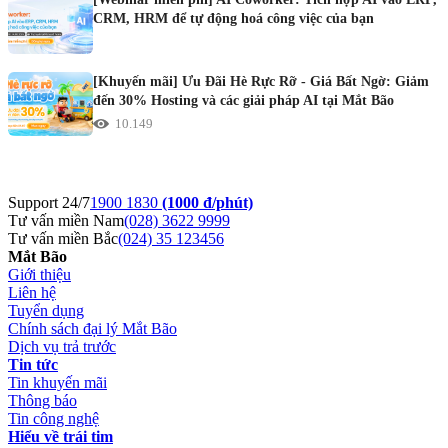
CRM, HRM để tự động hoá công việc của bạn
[Khuyến mãi] Ưu Đãi Hè Rực Rỡ - Giá Bất Ngờ: Giảm
đến 30% Hosting và các giải pháp AI tại Mắt Bão
10.149
Support 24/7
1900 1830
(1000 đ/phút)
Tư vấn miền Nam
(028) 3622 9999
Tư vấn miền Bắc
(024) 35 123456
Mắt Bão
Giới thiệu
Liên hệ
Tuyển dụng
Chính sách đại lý Mắt Bão
Dịch vụ trả trước
Tin tức
Tin khuyến mãi
Thông báo
Tin công nghệ
Hiểu về trái tim