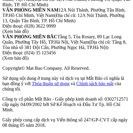
Bình, TP. Hồ Chí Minh)
VĂN PHÒNG MIỀN NAM
12A Núi Thành, Phường Tân Bình,
TP.Hồ Chí Minh, Việt Nam
(Địa chỉ cũ: 12A Núi Thành, Phường
13, Quận Tân Bình, TP. Hồ Chí Minh)
Điện thoại:
(028) 3622 9999
(Xem bản đồ)
VĂN PHÒNG MIỀN BẮC
Tầng 5, Tòa Rosary, 89 Lạc Long
Quân, Phường Tây Hồ, TP.Hà Nội, Việt Nam
(Địa chỉ cũ: Tầng 8,
Tòa nhà số 381 Đội Cấn, Phường Ngọc Hà, TP.Hà Nội)
Điện thoại:
(024) 35 123456
(Xem bản đồ)
Copyright© Mat Bao Company. All Reserved.
Sử dụng nội dung ở trang này và dịch vụ tại Mắt Bão có nghĩa là
bạn đồng ý với
Thỏa thuận sử dụng
và
Chính sách bảo mật
của
chúng tôi.
Công ty cổ phần Mắt Bão - Giấy phép kinh doanh số: 0302712571
cấp ngày 04/09/2002 bởi Sở Kế Hoạch và Đầu Tư Tp. Hồ Chí
Minh.
Giấy phép cung cấp dịch vụ Viễn thông số 247/GP-CVT cấp ngày
08 tháng 05 năm 2018.