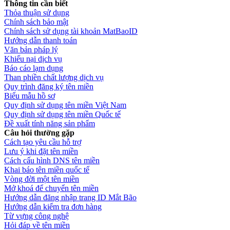
Thông tin cần biết
Thỏa thuận sử dụng
Chính sách bảo mật
Chính sách sử dụng tài khoản MatBaoID
Hướng dẫn thanh toán
Văn bản pháp lý
Khiếu nại dịch vụ
Báo cáo lạm dụng
Than phiền chất lượng dịch vụ
Quy trình đăng ký tên miền
Biểu mẫu hồ sơ
Quy định sử dụng tên miền Việt Nam
Quy định sử dụng tên miền Quốc tế
Đề xuất tính năng sản phẩm
Câu hỏi thường gặp
Cách tạo yêu cầu hỗ trợ
Lưu ý khi đặt tên miền
Cách cấu hình DNS tên miền
Khai báo tên miền quốc tế
Vòng đời một tên miền
Mở khoá để chuyển tên miền
Hướng dẫn đăng nhập trang ID Mắt Bão
Hướng dẫn kiểm tra đơn hàng
Từ vựng công nghệ
Hỏi đáp về tên miền