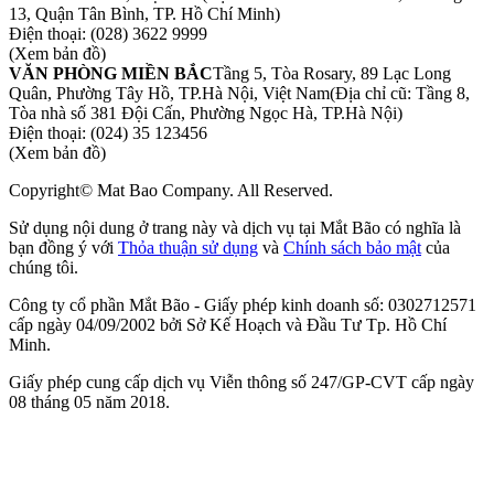
13, Quận Tân Bình, TP. Hồ Chí Minh)
Điện thoại:
(028) 3622 9999
(Xem bản đồ)
VĂN PHÒNG MIỀN BẮC
Tầng 5, Tòa Rosary, 89 Lạc Long
Quân, Phường Tây Hồ, TP.Hà Nội, Việt Nam
(Địa chỉ cũ: Tầng 8,
Tòa nhà số 381 Đội Cấn, Phường Ngọc Hà, TP.Hà Nội)
Điện thoại:
(024) 35 123456
(Xem bản đồ)
Copyright© Mat Bao Company. All Reserved.
Sử dụng nội dung ở trang này và dịch vụ tại Mắt Bão có nghĩa là
bạn đồng ý với
Thỏa thuận sử dụng
và
Chính sách bảo mật
của
chúng tôi.
Công ty cổ phần Mắt Bão - Giấy phép kinh doanh số: 0302712571
cấp ngày 04/09/2002 bởi Sở Kế Hoạch và Đầu Tư Tp. Hồ Chí
Minh.
Giấy phép cung cấp dịch vụ Viễn thông số 247/GP-CVT cấp ngày
08 tháng 05 năm 2018.