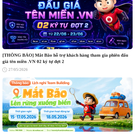
[THÔNG BÁO] Mắt Bão hỗ trợ khách hàng tham gia phiên đấu
giá tên miền .VN 02 ký tự đợt 2
27/05/2026