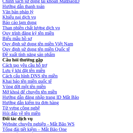
Chính sách sử dụng tài khoản MatBaoID
Hướng dẫn thanh toán
Văn bản pháp lý
Khiếu nại dịch vụ
Báo cáo lạm dụng
Than phiền chất lượng dịch vụ
Quy trình đăng ký tên miền
Biểu mẫu hồ sơ
Quy định sử dụng tên miền Việt Nam
Quy định sử dụng tên miền Quốc tế
Đề xuất tính năng sản phẩm
Câu hỏi thường gặp
Cách tạo yêu cầu hỗ trợ
Lưu ý khi đặt tên miền
Cách cấu hình DNS tên miền
Khai báo tên miền quốc tế
Vòng đời một tên miền
Mở khoá để chuyển tên miền
Hướng dẫn đăng nhập trang ID Mắt Bão
Hướng dẫn kiểm tra đơn hàng
Từ vựng công nghệ
Hỏi đáp về tên miền
Đối tác dịch vụ
Website chuyên nghiệp - Mắt Bão WS
Tổng đài tiết kiệm – Mắt Bão One