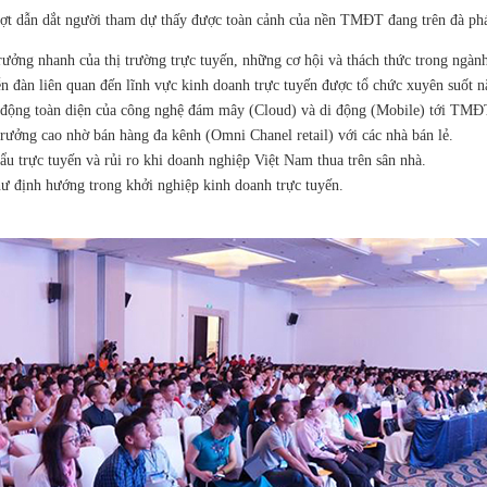
ợt dẫn dắt người tham dự thấy được toàn cảnh của nền TMĐT đang trên đà phát 
ởng nhanh của thị trường trực tuyến, những cơ hội và thách thức trong ngành
iễn đàn liên quan đến lĩnh vực kinh doanh trực tuyến được tổ chức xuyên suốt 
 động toàn diện của công nghệ đám mây (Cloud) và di động (Mobile) tới TMĐ
rưởng cao nhờ bán hàng đa kênh (Omni Chanel retail) với các nhà bán lẻ.
ẩu trực tuyến và rủi ro khi doanh nghiệp Việt Nam thua trên sân nhà.
hư định hướng trong khởi nghiệp kinh doanh trực tuyến.