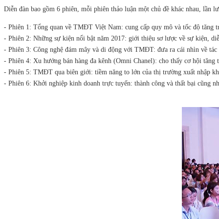
Diễn đàn bao gồm 6 phiên, mỗi phiên thảo luận một chủ đề khác nhau, lần lư
- Phiên 1: Tổng quan về TMĐT Việt Nam: cung cấp quy mô và tốc độ tăng trư
- Phiên 2: Những sự kiện nổi bật năm 2017: giới thiệu sơ lược về sự kiện, d
- Phiên 3: Công nghệ đám mây và di động với TMĐT: đưa ra cái nhìn về tác
- Phiên 4: Xu hướng bán hàng đa kênh (Omni Chanel): cho thấy cơ hội tăng t
- Phiên 5: TMĐT qua biên giới: tiềm năng to lớn của thị trường xuất nhập kh
- Phiên 6: Khởi nghiệp kinh doanh trực tuyến: thành công và thất bại cũng n