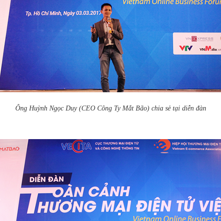
Ông Huỳnh Ngọc Duy (CEO Công Ty Mắt Bão) chia sẻ tại diễn đàn