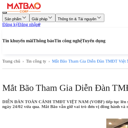
Sản phẩm
Giải pháp
Thông tin & Tài nguyên
Đăng ký
Đăng nhập
0
Tin khuyến mãi
Thông báo
Tin công nghệ
Tuyển dụng
Trang chủ
Tin công ty
Mắt Bão Tham Gia Diễn Đàn TMĐT Việt
›
›
Mắt Bão Tham Gia Diễn Đàn TM
DIỄN ĐÀN TOÀN CẢNH TMĐT VIỆT NAM (VOBF) tiếp tục lên sóng tạ
ngày 24/02 vừa qua. Mắt Bão vẫn giữ vai trò đơn vị đồng hành và n