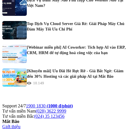
Dịch Vụ Đám Mây Nào Phù Hợp Cho Website Nhỏ Tại
Việt Nam?
Top Dịch Vụ Cloud Server Giá Rẻ: Giải Pháp Máy Chủ
Đám Mây Tối Ưu Chi Phí
[Webinar miễn phí] AI Coworker: Tích hợp AI vào ERP,
CRM, HRM để tự động hoá công việc của bạn
[Khuyến mãi] Ưu Đãi Hè Rực Rỡ - Giá Bất Ngờ: Giảm
đến 30% Hosting và các giải pháp AI tại Mắt Bão
10.149
Support 24/7
1900 1830
(1000 đ/phút)
Tư vấn miền Nam
(028) 3622 9999
Tư vấn miền Bắc
(024) 35 123456
Mắt Bão
Giới thiệu