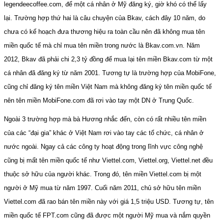
legendeecoffee.com, để một cá nhân ở Mỹ đăng ký, giờ khó có thể lấy
lại. Trường hợp thứ hai là câu chuyện của Bkav, cách đây 10 năm, do
chưa có kế hoạch đưa thương hiệu ra toàn cầu nên đã không mua tên
miền quốc tế mà chỉ mua tên miền trong nước là Bkav.com.vn. Năm
2012, Bkav đã phải chi 2,3 tỷ đồng để mua lại tên miền Bkav.com từ một
cá nhân đã đăng ký từ năm 2001. Tương tự là trường hợp của MobiFone,
cũng chỉ đăng ký tên miền Việt Nam mà không đăng ký tên miền quốc tế
nên tên miền MobiFone.com đã rơi vào tay một DN ở Trung Quốc.
Ngoài 3 trường hợp mà bà Hương nhắc đến, còn có rất nhiều tên miền
của các “đại gia” khác ở Việt Nam rơi vào tay các tổ chức, cá nhân ở
nước ngoài. Ngay cả các công ty hoạt động trong lĩnh vực công nghệ
cũng bị mất tên miền quốc tế như Viettel.com, Viettel.org, Viettel.net đều
thuộc sở hữu của người khác. Trong đó, tên miền Viettel.com bị một
người ở Mỹ mua từ năm 1997. Cuối năm 2011, chủ sở hữu tên miền
Viettel.com đã rao bán tên miền này với giá 1,5 triệu USD. Tương tự, tên
miền quốc tế FPT.com cũng đã được một người Mỹ mua và nắm quyền