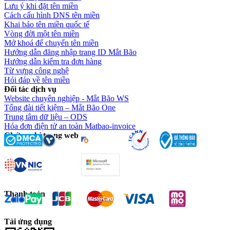
Lưu ý khi đặt tên miền
Cách cấu hình DNS tên miền
Khai báo tên miền quốc tế
Vòng đời một tên miền
Mở khoá để chuyển tên miền
Hướng dẫn đăng nhập trang ID Mắt Bão
Hướng dẫn kiểm tra đơn hàng
Từ vựng công nghệ
Hỏi đáp về tên miền
Đối tác dịch vụ
Website chuyên nghiệp - Mắt Bão WS
Tổng đài tiết kiệm – Mắt Bão One
Trung tâm dữ liệu – ODS
Hóa đơn điện tử an toàn Matbao-invoice
Chứng chỉ trang web
Thanh toán
Tải ứng dụng