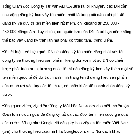
Tổng Giám đốc Công ty Tư vấn AMICA đưa ra lời khuyên, các DN cần
chủ động đăng ký bao vây tên miền, nhất là trong bối cảnh chi phí để
đăng ký và duy trì tên miền hiện rất mềm, chỉ khoảng từ 250.000 -
450.000 đồng/năm. Tuy nhiên, do nguồn lực của DN là có hạn nên không
thể bao vây đăng ký tràn lan mà phải có trọng tâm, trọng điểm.
Để tiết kiệm và hiệu quả, DN nên đăng ký tên miền đồng nhất với tên
công ty và thương hiệu sản phẩm. Riêng đối với một số DN có chiến
lược phát triển ra thị trường quốc tế thì nên đăng ký bao vây thêm một số
tên miền quốc tế để dự trữ, tránh tình trạng tên thương hiệu sản phẩm
của mình rơi vào tay các tổ chức, cá nhân khác đã nhanh chân đăng ký
trước.
Đồng quan điểm, đại diện Công ty Mắt bão Networks cho biết, nhiều tập
đoàn lớn nước ngoài đã đăng ký tất cả các đuôi tên miền quốc gia của
các nước. Ví dụ như Google đã đăng ký bao vây cả tên miền Việt Nam
(.vn) cho thương hiệu của mình là Google.com.vn... Nói cách khác,