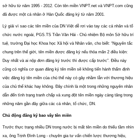
sở hữu từ năm 1995 - 2012. Còn tên miền VNPT.net và VNPT.com cũng
đã được một cá nhân ở Hàn Quốc đăng ký từ năm 2001.
Lý giải vì sao các tên miền của DN Việt dễ rơi vào tay các cá nhân và tổ
chức nước ngoài, PGS.TS Trần Văn Hải - Chủ nhiệm Bộ môn Sở hữu trí
tuệ, trường Đại học Khoa học Xã hội và Nhân văn, cho biết: “Nguyên tắc
chung trên thế giới, tên miền được đăng ký nếu thỏa mãn 2 điều kiện:
Duy nhất và ai nộp đơn đăng ký trước thì được cấp trước”. Điều này
cũng có nghĩa cơ quan đăng ký tên miền sẽ không tiến hành thẩm định
việc đăng ký tên miền của chủ thể này có gây nhầm lẫn với thương hiệu
của chủ thể khác hay không. Đây chính là một trong những nguyên nhân
dẫn đến tình trạng tranh chấp và xung đột tên miền ngày càng tăng trong
những năm gần đây giữa các cá nhân, tổ chức, DN.
Chủ động đăng ký bao vây tên miền
Trước thực trạng nhiều DN trong nước bị mất tên miền do thiếu tầm nhìn
xa, ông Trịnh Đình Long - chuyên gia tư vấn chiến lược thương hiệu,