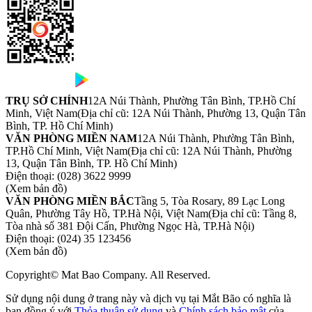
TRỤ SỞ CHÍNH
12A Núi Thành, Phường Tân Bình, TP.Hồ Chí
Minh, Việt Nam
(Địa chỉ cũ: 12A Núi Thành, Phường 13, Quận Tân
Bình, TP. Hồ Chí Minh)
VĂN PHÒNG MIỀN NAM
12A Núi Thành, Phường Tân Bình,
TP.Hồ Chí Minh, Việt Nam
(Địa chỉ cũ: 12A Núi Thành, Phường
13, Quận Tân Bình, TP. Hồ Chí Minh)
Điện thoại:
(028) 3622 9999
(Xem bản đồ)
VĂN PHÒNG MIỀN BẮC
Tầng 5, Tòa Rosary, 89 Lạc Long
Quân, Phường Tây Hồ, TP.Hà Nội, Việt Nam
(Địa chỉ cũ: Tầng 8,
Tòa nhà số 381 Đội Cấn, Phường Ngọc Hà, TP.Hà Nội)
Điện thoại:
(024) 35 123456
(Xem bản đồ)
Copyright© Mat Bao Company. All Reserved.
Sử dụng nội dung ở trang này và dịch vụ tại Mắt Bão có nghĩa là
bạn đồng ý với
Thỏa thuận sử dụng
và
Chính sách bảo mật
của