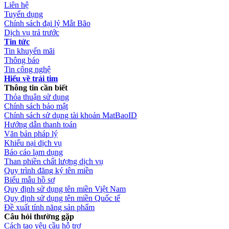
Liên hệ
Tuyển dụng
Chính sách đại lý Mắt Bão
Dịch vụ trả trước
Tin tức
Tin khuyến mãi
Thông báo
Tin công nghệ
Hiểu về trái tim
Thông tin cần biết
Thỏa thuận sử dụng
Chính sách bảo mật
Chính sách sử dụng tài khoản MatBaoID
Hướng dẫn thanh toán
Văn bản pháp lý
Khiếu nại dịch vụ
Báo cáo lạm dụng
Than phiền chất lượng dịch vụ
Quy trình đăng ký tên miền
Biểu mẫu hồ sơ
Quy định sử dụng tên miền Việt Nam
Quy định sử dụng tên miền Quốc tế
Đề xuất tính năng sản phẩm
Câu hỏi thường gặp
Cách tạo yêu cầu hỗ trợ