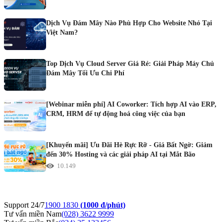
Dịch Vụ Đám Mây Nào Phù Hợp Cho Website Nhỏ Tại
Việt Nam?
Top Dịch Vụ Cloud Server Giá Rẻ: Giải Pháp Máy Chủ
Đám Mây Tối Ưu Chi Phí
[Webinar miễn phí] AI Coworker: Tích hợp AI vào ERP,
CRM, HRM để tự động hoá công việc của bạn
[Khuyến mãi] Ưu Đãi Hè Rực Rỡ - Giá Bất Ngờ: Giảm
đến 30% Hosting và các giải pháp AI tại Mắt Bão
10.149
Support 24/7
1900 1830
(1000 đ/phút)
Tư vấn miền Nam
(028) 3622 9999