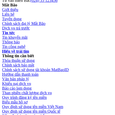
Tư vấn miền Bắc
(024) 35 123456
Mắt Bão
Giới thiệu
Liên hệ
Tuyển dụng
Chính sách đại lý Mắt Bão
Dịch vụ trả trước
Tin tức
Tin khuyến mãi
Thông báo
Tin công nghệ
Hiểu về trái tim
Thông tin cần biết
Thỏa thuận sử dụng
Chính sách bảo mật
Chính sách sử dụng tài khoản MatBaoID
Hướng dẫn thanh toán
Văn bản pháp lý
Khiếu nại dịch vụ
Báo cáo lạm dụng
Than phiền chất lượng dịch vụ
Quy trình đăng ký tên miền
Biểu mẫu hồ sơ
Quy định sử dụng tên miền Việt Nam
Quy định sử dụng tên miền Quốc tế