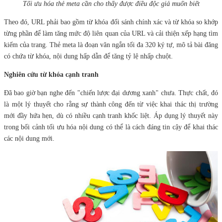
Tối ưu hóa thẻ meta cần cho thấy được điều độc giả muốn biết
Theo đó, URL phải bao gồm từ khóa đối sánh chính xác và từ khóa so khớp
từng phần để làm tăng mức độ liên quan của URL và cải thiện xếp hạng tìm
kiếm của trang. Thẻ meta là đoạn văn ngắn tối đa 320 ký tự, mô tả bài đăng
có chứa từ khóa, nội dung hấp dẫn để tăng tỷ lệ nhấp chuột.
Nghiên cứu từ khóa cạnh tranh
Đã bao giờ bạn nghe đến "chiến lược đại dương xanh" chưa. Thực chất, đó
là một lý thuyết cho rằng sự thành công đến từ việc khai thác thị trường
mới đầy hứa hẹn, dù có nhiều cạnh tranh khốc liệt. Áp dụng lý thuyết này
trong bối cảnh tối ưu hóa nội dung có thể là cách đáng tin cậy để khai thác
các nội dung mới.