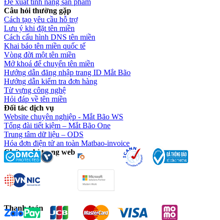
Đề xuất tính năng sản phẩm
Câu hỏi thường gặp
Cách tạo yêu cầu hỗ trợ
Lưu ý khi đặt tên miền
Cách cấu hình DNS tên miền
Khai báo tên miền quốc tế
Vòng đời một tên miền
Mở khoá để chuyển tên miền
Hướng dẫn đăng nhập trang ID Mắt Bão
Hướng dẫn kiểm tra đơn hàng
Từ vựng công nghệ
Hỏi đáp về tên miền
Đối tác dịch vụ
Website chuyên nghiệp - Mắt Bão WS
Tổng đài tiết kiệm – Mắt Bão One
Trung tâm dữ liệu – ODS
Hóa đơn điện tử an toàn Matbao-invoice
Chứng chỉ trang web
Thanh toán