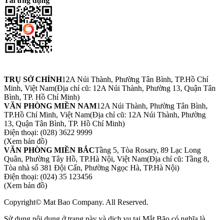
Tải ứng dụng
TRỤ SỞ CHÍNH
12A Núi Thành, Phường Tân Bình, TP.Hồ Chí
Minh, Việt Nam
(Địa chỉ cũ: 12A Núi Thành, Phường 13, Quận Tân
Bình, TP. Hồ Chí Minh)
VĂN PHÒNG MIỀN NAM
12A Núi Thành, Phường Tân Bình,
TP.Hồ Chí Minh, Việt Nam
(Địa chỉ cũ: 12A Núi Thành, Phường
13, Quận Tân Bình, TP. Hồ Chí Minh)
Điện thoại:
(028) 3622 9999
(Xem bản đồ)
VĂN PHÒNG MIỀN BẮC
Tầng 5, Tòa Rosary, 89 Lạc Long
Quân, Phường Tây Hồ, TP.Hà Nội, Việt Nam
(Địa chỉ cũ: Tầng 8,
Tòa nhà số 381 Đội Cấn, Phường Ngọc Hà, TP.Hà Nội)
Điện thoại:
(024) 35 123456
(Xem bản đồ)
Copyright© Mat Bao Company. All Reserved.
Sử dụng nội dung ở trang này và dịch vụ tại Mắt Bão có nghĩa là