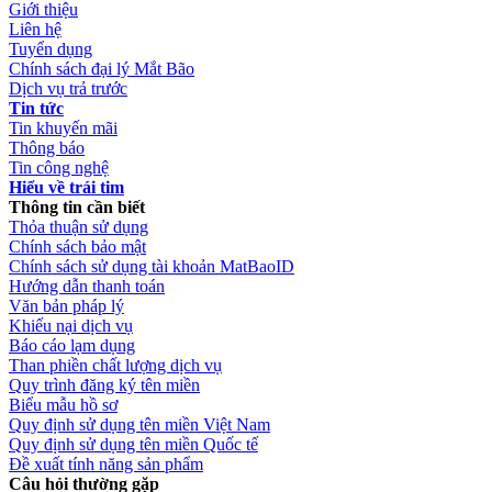
Giới thiệu
Liên hệ
Tuyển dụng
Chính sách đại lý Mắt Bão
Dịch vụ trả trước
Tin tức
Tin khuyến mãi
Thông báo
Tin công nghệ
Hiểu về trái tim
Thông tin cần biết
Thỏa thuận sử dụng
Chính sách bảo mật
Chính sách sử dụng tài khoản MatBaoID
Hướng dẫn thanh toán
Văn bản pháp lý
Khiếu nại dịch vụ
Báo cáo lạm dụng
Than phiền chất lượng dịch vụ
Quy trình đăng ký tên miền
Biểu mẫu hồ sơ
Quy định sử dụng tên miền Việt Nam
Quy định sử dụng tên miền Quốc tế
Đề xuất tính năng sản phẩm
Câu hỏi thường gặp