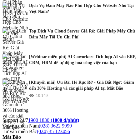
Dịch Vụ Đám Mây Nào Phù Hợp Cho Website Nhỏ Tại
Việt Nam?
Top Dịch Vụ Cloud Server Giá Rẻ: Giải Pháp Máy Chủ
Đám Mây Tối Ưu Chi Phí
[Webinar miễn phí] AI Coworker: Tích hợp AI vào ERP,
CRM, HRM để tự động hoá công việc của bạn
[Khuyến mãi] Ưu Đãi Hè Rực Rỡ - Giá Bất Ngờ: Giảm
đến 30% Hosting và các giải pháp AI tại Mắt Bão
10.149
Support 24/7
1900 1830
(1000 đ/phút)
Tư vấn miền Nam
(028) 3622 9999
Tư vấn miền Bắc
(024) 35 123456
Mắt Bão