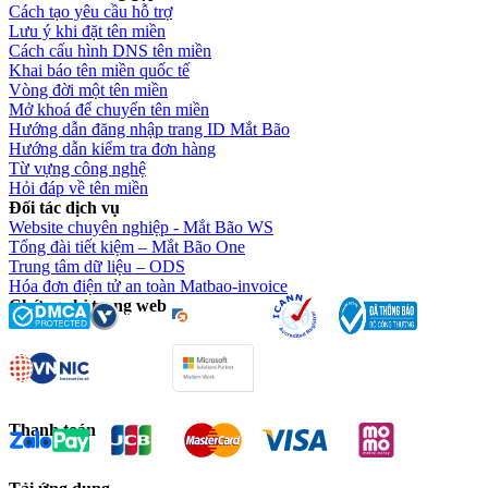
Cách tạo yêu cầu hỗ trợ
Lưu ý khi đặt tên miền
Cách cấu hình DNS tên miền
Khai báo tên miền quốc tế
Vòng đời một tên miền
Mở khoá để chuyển tên miền
Hướng dẫn đăng nhập trang ID Mắt Bão
Hướng dẫn kiểm tra đơn hàng
Từ vựng công nghệ
Hỏi đáp về tên miền
Đối tác dịch vụ
Website chuyên nghiệp - Mắt Bão WS
Tổng đài tiết kiệm – Mắt Bão One
Trung tâm dữ liệu – ODS
Hóa đơn điện tử an toàn Matbao-invoice
Chứng chỉ trang web
Thanh toán