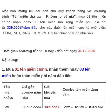
Mắt Bão mang ưu đãi đến cho quý khách hàng với chương
trình
“Tên miền thả ga – Không lo về giá”
, mua 01 tên miền
chính nhận ngay 03 tên miền mở rộng miễn phí, giá chỉ
từ
339.000đ/năm đầu
cho các đuôi tên miền cực kỳ phổ biến:
.COM, .NET, .VN & .COM.VN. Chi tiết chương trình như sau.
Thời gian chương trình:
Từ nay
-
đến hết ngày
31.12.2026
Nội dung:
1. Mua
01 tên miền chính
, nhận thêm ngay
03 tên
miền
hoàn toàn miễn phí năm đầu tiên.
Tên
Giá gốc
Giá
Combo tên miền tặng
miền
combo năm
khuyến
kèm
chính
đầu
mãi
.VN
1,049,000đ
580,000đ
.XYZ
+
.IO.VN
+
.INFO.VN