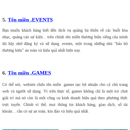
5.
Tên miền .EVENTS
Bạn muốn khách hàng biết đến dịch vụ quảng bá thiên về các buổi hòa
nhạc, quảng cáo sự kiện... trên chính tên miền thương hiệu riêng của mình
thì hãy nhớ đăng ký và sử dụng .events, một trong những nhà “bảo hộ
thương hiệu” an toàn và hiệu quả nhất hiện nay.
6.
Tên miền .GAMES
Có thể nói, website chứa tên miền .games tạo lợi nhuận cho cả chủ trang
web và người sử dụng. Vì trên thực tế, games không chỉ là một trò chơi
giải trí mà nó còn là một công cụ kinh doanh hiệu quả theo phương thức
trực tuyến. Chính vì thế, mọi thông tin khách hàng, giao dịch, số tài
khoản... cần có sự an toàn, kín đáo và hiệu quả nhất.