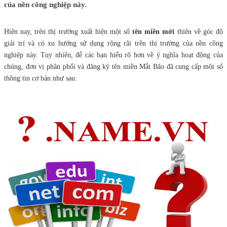
của nền công nghiệp này.
Hiện nay, trên thị trường xuất hiện một số
tên miền mới
thiên về góc độ
giải trí và có xu hướng sử dụng rộng rãi trên thị trường của nền công
nghiệp này. Tuy nhiên, để các bạn hiểu rõ hơn về ý nghĩa hoạt động của
chúng, đơn vị phân phối và đăng ký tên miền Mắt Bão đã cung cấp một số
thông tin cơ bản như sau: