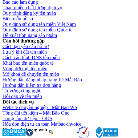
Báo cáo lạm dụng
Than phiền chất lượng dịch vụ
Quy trình đăng ký tên miền
Biểu mẫu hồ sơ
Quy định sử dụng tên miền Việt Nam
Quy định sử dụng tên miền Quốc tế
Đề xuất tính năng sản phẩm
Câu hỏi thường gặp
Cách tạo yêu cầu hỗ trợ
Lưu ý khi đặt tên miền
Cách cấu hình DNS tên miền
Khai báo tên miền quốc tế
Vòng đời một tên miền
Mở khoá để chuyển tên miền
Hướng dẫn đăng nhập trang ID Mắt Bão
Hướng dẫn kiểm tra đơn hàng
Từ vựng công nghệ
Hỏi đáp về tên miền
Đối tác dịch vụ
Website chuyên nghiệp - Mắt Bão WS
Tổng đài tiết kiệm – Mắt Bão One
Trung tâm dữ liệu – ODS
Hóa đơn điện tử an toàn Matbao-invoice
Chứng chỉ trang web