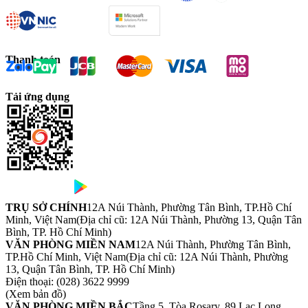
Thanh toán
Tải ứng dụng
TRỤ SỞ CHÍNH
12A Núi Thành, Phường Tân Bình, TP.Hồ Chí
Minh, Việt Nam
(Địa chỉ cũ: 12A Núi Thành, Phường 13, Quận Tân
Bình, TP. Hồ Chí Minh)
VĂN PHÒNG MIỀN NAM
12A Núi Thành, Phường Tân Bình,
TP.Hồ Chí Minh, Việt Nam
(Địa chỉ cũ: 12A Núi Thành, Phường
13, Quận Tân Bình, TP. Hồ Chí Minh)
Điện thoại:
(028) 3622 9999
(Xem bản đồ)
VĂN PHÒNG MIỀN BẮC
Tầng 5, Tòa Rosary, 89 Lạc Long