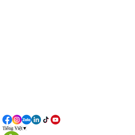
Tiếng Việt
▼