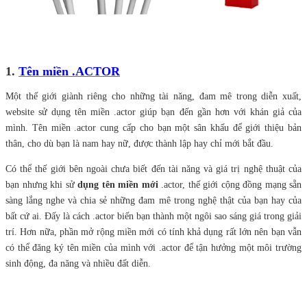
1.
Tên miền .ACTOR
Một thế giới giành riêng cho những tài năng, đam mê trong diễn xuất,
website sử dụng tên miền .actor giúp bạn đến gần hơn với khán giả của
mình. Tên miền .actor cung cấp cho bạn một sân khấu để giới thiệu bản
thân, cho dù bạn là nam hay nữ, được thành lập hay chỉ mới bắt đầu.
Có thể thế giới bên ngoài chưa biết đến tài năng và giá trị nghệ thuật của
bạn nhưng khi sử
dụng tên miền mới
.actor, thế giới cộng đồng mạng sẵn
sàng lắng nghe và chia sẻ những đam mê trong nghệ thật của bạn hay của
bất cứ ai. Đấy là cách .actor biến bạn thành một ngôi sao sáng giá trong giải
trí. Hơn nữa, phần mở rộng miền mới có tính khả dụng rất lớn nên bạn vẫn
có thể đăng ký tên miền của mình với .actor để tận hưởng một môi trường
sinh động, đa năng và nhiều đất diễn.