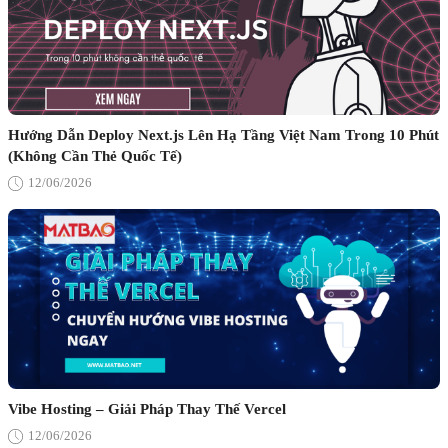
Hướng Dẫn Deploy Next.js Lên Hạ Tầng Việt Nam Trong 10 Phút
(Không Cần Thẻ Quốc Tế)
12/06/2026
Vibe Hosting – Giải Pháp Thay Thế Vercel
12/06/2026