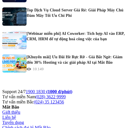
Top Dịch Vụ Cloud Server Giá Rẻ: Giải Pháp Máy Chủ
Đám Mây Tối Ưu Chi Phí
[Webinar miễn phí] AI Coworker: Tích hợp AI vào ERP,
CRM, HRM để tự động hoá công việc của bạn
[Khuyến mãi] Ưu Đãi Hè Rực Rỡ - Giá Bất Ngờ: Giảm
đến 30% Hosting và các giải pháp AI tại Mắt Bão
10.149
Support 24/7
1900 1830
(1000 đ/phút)
Tư vấn miền Nam
(028) 3622 9999
Tư vấn miền Bắc
(024) 35 123456
Mắt Bão
Giới thiệu
Liên hệ
Tuyển dụng
Chính sách đại lý Mắt Bão