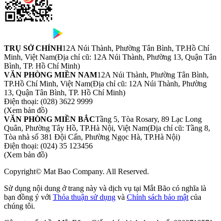
TRỤ SỞ CHÍNH
12A Núi Thành, Phường Tân Bình, TP.Hồ Chí
Minh, Việt Nam
(Địa chỉ cũ: 12A Núi Thành, Phường 13, Quận Tân
Bình, TP. Hồ Chí Minh)
VĂN PHÒNG MIỀN NAM
12A Núi Thành, Phường Tân Bình,
TP.Hồ Chí Minh, Việt Nam
(Địa chỉ cũ: 12A Núi Thành, Phường
13, Quận Tân Bình, TP. Hồ Chí Minh)
Điện thoại:
(028) 3622 9999
(Xem bản đồ)
VĂN PHÒNG MIỀN BẮC
Tầng 5, Tòa Rosary, 89 Lạc Long
Quân, Phường Tây Hồ, TP.Hà Nội, Việt Nam
(Địa chỉ cũ: Tầng 8,
Tòa nhà số 381 Đội Cấn, Phường Ngọc Hà, TP.Hà Nội)
Điện thoại:
(024) 35 123456
(Xem bản đồ)
Copyright© Mat Bao Company. All Reserved.
Sử dụng nội dung ở trang này và dịch vụ tại Mắt Bão có nghĩa là
bạn đồng ý với
Thỏa thuận sử dụng
và
Chính sách bảo mật
của
chúng tôi.