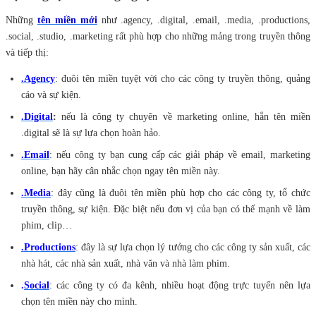
Những
tên miền mới
như .agency, .digital, .email, .media, .productions,
.social, .studio, .marketing rất phù hợp cho những mảng trong truyền thông
và tiếp thị:
.Agency
: đuôi tên miền tuyệt vời cho các công ty truyền thông, quảng
cáo và sự kiện.
.Digital
:
nếu là công ty chuyên về marketing online, hẳn tên miền
.digital sẽ là sự lựa chọn hoàn hảo.
.Email
: nếu công ty bạn cung cấp các giải pháp về email, marketing
online, bạn hãy cân nhắc chọn ngay tên miền này.
.Media
: đây cũng là đuôi tên miền phù hợp cho các công ty, tổ chức
truyền thông, sự kiện. Đặc biệt nếu đơn vị của bạn có thế mạnh về làm
phim, clip…
.Productions
: đây là sự lựa chọn lý tưởng cho các công ty sản xuất, các
nhà hát, các nhà sản xuất, nhà văn và nhà làm phim.
.
Social
: các công ty có đa kênh, nhiều hoạt động trực tuyến nên lựa
chọn tên miền này cho mình.