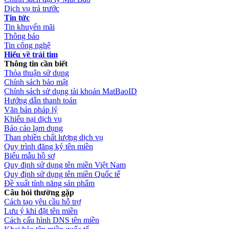
Dịch vụ trả trước
Tin tức
Tin khuyến mãi
Thông báo
Tin công nghệ
Hiểu về trái tim
Thông tin cần biết
Thỏa thuận sử dụng
Chính sách bảo mật
Chính sách sử dụng tài khoản MatBaoID
Hướng dẫn thanh toán
Văn bản pháp lý
Khiếu nại dịch vụ
Báo cáo lạm dụng
Than phiền chất lượng dịch vụ
Quy trình đăng ký tên miền
Biểu mẫu hồ sơ
Quy định sử dụng tên miền Việt Nam
Quy định sử dụng tên miền Quốc tế
Đề xuất tính năng sản phẩm
Câu hỏi thường gặp
Cách tạo yêu cầu hỗ trợ
Lưu ý khi đặt tên miền
Cách cấu hình DNS tên miền