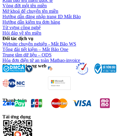
Khai báo tên miền quốc tế
Vòng đời một tên miền
Mở khoá để chuyển tên miền
Hướng dẫn đăng nhập trang ID Mắt Bão
Hướng dẫn kiểm tra đơn hàng
Từ vựng công nghệ
Hỏi đáp về tên miền
Đối tác dịch vụ
Website chuyên nghiệp - Mắt Bão WS
Tổng đài tiết kiệm – Mắt Bão One
Trung tâm dữ liệu – ODS
Hóa đơn điện tử an toàn Matbao-invoice
Chứng chỉ trang web
Thanh toán
Tải ứng dụng