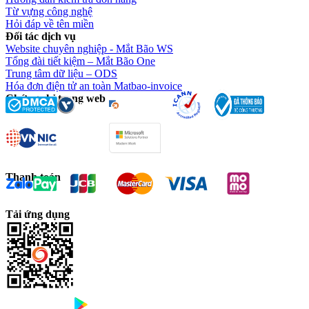
Từ vựng công nghệ
Hỏi đáp về tên miền
Đối tác dịch vụ
Website chuyên nghiệp - Mắt Bão WS
Tổng đài tiết kiệm – Mắt Bão One
Trung tâm dữ liệu – ODS
Hóa đơn điện tử an toàn Matbao-invoice
Chứng chỉ trang web
Thanh toán
Tải ứng dụng