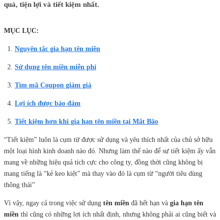
quả, tiện lợi và tiết kiệm nhất.
MỤC LỤC:
Nguyên tắc gia hạn tên miền
Sử dụng tên miền miễn phí
Tìm mã Coupon giảm giá
Lợi ích được bảo đảm
Tiết kiệm hơn khi gia hạn tên miền tại Mắt Bão
“Tiết kiệm” luôn là cụm từ được sử dụng và yêu thích nhất của chủ sở hữu
một loại hình kinh doanh nào đó. Nhưng làm thế nào để sự tiết kiệm ấy vẫn
mang về những hiệu quả tích cực cho công ty, đồng thời cũng không bị
mang tiếng là “kẻ keo kiệt” mà thay vào đó là cụm từ “người tiêu dùng
thông thái”
Vì vậy, ngay cả trong việc sử dụng
tên miền
đã hết hạn và
gia hạn tên
miền
thì cũng có những lợi ích nhất định, nhưng không phải ai cũng biết và