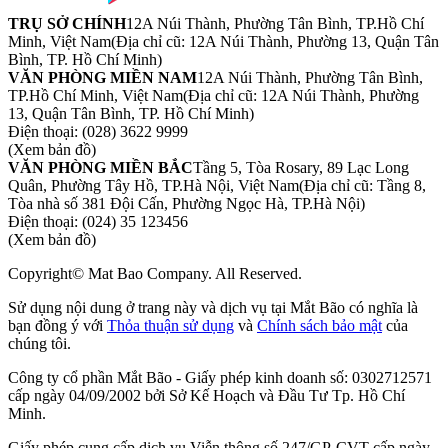
TRỤ SỞ CHÍNH
12A Núi Thành, Phường Tân Bình, TP.Hồ Chí
Minh, Việt Nam
(Địa chỉ cũ: 12A Núi Thành, Phường 13, Quận Tân
Bình, TP. Hồ Chí Minh)
VĂN PHÒNG MIỀN NAM
12A Núi Thành, Phường Tân Bình,
TP.Hồ Chí Minh, Việt Nam
(Địa chỉ cũ: 12A Núi Thành, Phường
13, Quận Tân Bình, TP. Hồ Chí Minh)
Điện thoại:
(028) 3622 9999
(Xem bản đồ)
VĂN PHÒNG MIỀN BẮC
Tầng 5, Tòa Rosary, 89 Lạc Long
Quân, Phường Tây Hồ, TP.Hà Nội, Việt Nam
(Địa chỉ cũ: Tầng 8,
Tòa nhà số 381 Đội Cấn, Phường Ngọc Hà, TP.Hà Nội)
Điện thoại:
(024) 35 123456
(Xem bản đồ)
Copyright© Mat Bao Company. All Reserved.
Sử dụng nội dung ở trang này và dịch vụ tại Mắt Bão có nghĩa là
bạn đồng ý với
Thỏa thuận sử dụng
và
Chính sách bảo mật
của
chúng tôi.
Công ty cổ phần Mắt Bão - Giấy phép kinh doanh số: 0302712571
cấp ngày 04/09/2002 bởi Sở Kế Hoạch và Đầu Tư Tp. Hồ Chí
Minh.
Giấy phép cung cấp dịch vụ Viễn thông số 247/GP-CVT cấp ngày