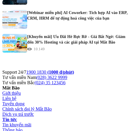
[Webinar miễn phí] AI Coworker: Tích hợp AI vào ERP,
CRM, HRM để tự động hoá công việc của bạn
[Khuyến mãi] Ưu Đãi Hè Rực Rỡ - Giá Bất Ngờ: Giảm
đến 30% Hosting và các giải pháp AI tại Mắt Bão
10.149
Support 24/7
1900 1830
(1000 đ/phút)
Tư vấn miền Nam
(028) 3622 9999
Tư vấn miền Bắc
(024) 35 123456
Mắt Bão
Giới thiệu
Liên hệ
Tuyển dụng
Chính sách đại lý Mắt Bão
Dịch vụ trả trước
Tin tức
Tin khuyến mãi
Thông báo