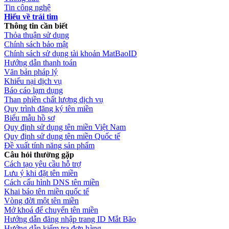
Tin công nghệ
Hiểu về trái tim
Thông tin cần biết
Thỏa thuận sử dụng
Chính sách bảo mật
Chính sách sử dụng tài khoản MatBaoID
Hướng dẫn thanh toán
Văn bản pháp lý
Khiếu nại dịch vụ
Báo cáo lạm dụng
Than phiền chất lượng dịch vụ
Quy trình đăng ký tên miền
Biểu mẫu hồ sơ
Quy định sử dụng tên miền Việt Nam
Quy định sử dụng tên miền Quốc tế
Đề xuất tính năng sản phẩm
Câu hỏi thường gặp
Cách tạo yêu cầu hỗ trợ
Lưu ý khi đặt tên miền
Cách cấu hình DNS tên miền
Khai báo tên miền quốc tế
Vòng đời một tên miền
Mở khoá để chuyển tên miền
Hướng dẫn đăng nhập trang ID Mắt Bão
Hướng dẫn kiểm tra đơn hàng