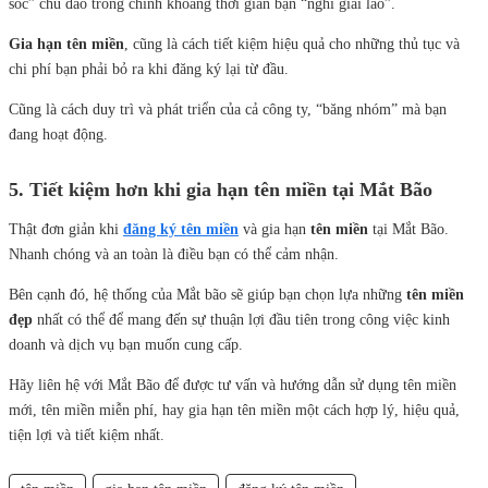
sóc” chu đáo trong chính khoảng thời gian bạn “nghỉ giải lao”.
Gia hạn tên miền
, cũng là cách tiết kiệm hiệu quả cho những thủ tục và
chi phí bạn phải bỏ ra khi đăng ký lại từ đầu.
Cũng là cách duy trì và phát triển của cả công ty, “băng nhóm” mà bạn
đang hoạt động.
5. Tiết kiệm hơn khi gia hạn tên miền tại Mắt Bão
Thật đơn giản khi
đăng ký tên miền
và gia hạn
tên miền
tại Mắt Bão.
Nhanh chóng và an toàn là điều bạn có thể cảm nhận.
Bên cạnh đó, hệ thống của Mắt bão sẽ giúp bạn chọn lựa những
tên miền
đẹp
nhất có thể để mang đến sự thuận lợi đầu tiên trong công việc kinh
doanh và dịch vụ bạn muốn cung cấp.
Hãy liên hệ với Mắt Bão để được tư vấn và hướng dẫn sử dụng tên miền
mới, tên miền miễn phí, hay gia hạn tên miền một cách hợp lý, hiệu quả,
tiện lợi và tiết kiệm nhất.