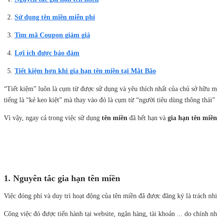
Sử dụng tên miền miễn phí
Tìm mã Coupon giảm giá
Lợi ích được bảo đảm
Tiết kiệm hơn khi gia hạn tên miền tại Mắt Bão
“Tiết kiệm” luôn là cụm từ được sử dụng và yêu thích nhất của chủ sở hữu m
tiếng là “kẻ keo kiệt” mà thay vào đó là cụm từ “người tiêu dùng thông thái”
Vì vậy, ngay cả trong việc sử dụng
tên miền
đã hết hạn và
gia hạn tên miền
1. Nguyên tắc gia hạn tên miền
Việc đóng phí và duy trì hoạt động của tên miền đã được đăng ký là trách nh
Công việc đó được tiến hành tại website, ngân hàng, tài khoản ... do chính n