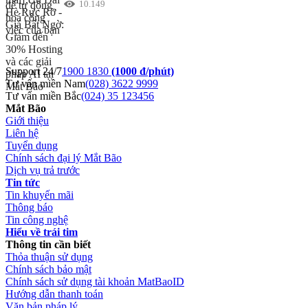
10.149
Support 24/7
1900 1830
(1000 đ/phút)
Tư vấn miền Nam
(028) 3622 9999
Tư vấn miền Bắc
(024) 35 123456
Mắt Bão
Giới thiệu
Liên hệ
Tuyển dụng
Chính sách đại lý Mắt Bão
Dịch vụ trả trước
Tin tức
Tin khuyến mãi
Thông báo
Tin công nghệ
Hiểu về trái tim
Thông tin cần biết
Thỏa thuận sử dụng
Chính sách bảo mật
Chính sách sử dụng tài khoản MatBaoID
Hướng dẫn thanh toán
Văn bản pháp lý