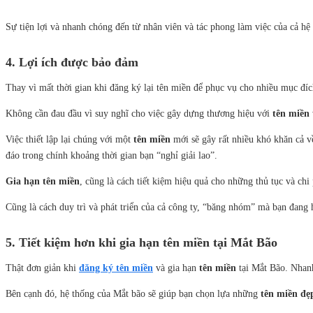
Sự tiện lợi và nhanh chóng đến từ nhân viên và tác phong làm việc của cả h
4. Lợi ích được bảo đảm
Thay vì mất thời gian khi đăng ký lại tên miền để phục vụ cho nhiều mục đíc
Không cần đau đầu vì suy nghĩ cho việc gây dựng thương hiệu với
tên miền
Việc thiết lập lại chúng với một
tên miền
mới sẽ gây rất nhiều khó khăn cả v
đáo trong chính khoảng thời gian bạn “nghỉ giải lao”.
Gia hạn tên miền
, cũng là cách tiết kiệm hiệu quả cho những thủ tục và chi 
Cũng là cách duy trì và phát triển của cả công ty, “băng nhóm” mà bạn đang 
5. Tiết kiệm hơn khi gia hạn tên miền tại Mắt Bão
Thật đơn giản khi
đăng ký tên miền
và gia hạn
tên miền
tại Mắt Bão. Nhanh
Bên cạnh đó, hệ thống của Mắt bão sẽ giúp bạn chọn lựa những
tên miền đẹ