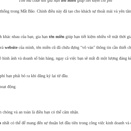
Tìm mã code khi gia hạn
tên miền
giúp tiết kiệm chi phí
ệ thống trong Mắt Bão. Chính điều này đã tạo cho khách sự thoải mái và yên t
h khác nhau của bạn, gia hạn
tên miền
giúp bạn tiết kiệm nhiều về mặt thời gi
và
website
của mình,
tên miền cũ đã chứa đựng “vô vàn” thông tin cần thiết c
ề hình ảnh và doanh số bán hàng, ngay cả việc bạn sẽ mất đi một lượng đáng 
phí bạn phải bỏ ra khi đăng ký lại từ đầu.
hoạt động.
 chóng và an toàn là điều bạn có thể cảm nhận.
p
nhất có thể để mang đến sự thuận lợi đầu tiên trong công việc kinh doanh và