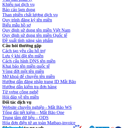
Khiếu nại dịch vụ
Báo cáo lạm dụng
Than phiền chất lượng dịch vụ
Quy trình đăng ký tên miền
Biểu mẫu hồ sơ
Quy định sử dụng tên miền Việt Nam
Quy định sử dụng tên miền Quốc tế
Đề xuất tính năng sản phẩm
Câu hỏi thường gặp
Cách tạo yêu cầu hỗ trợ
Lưu ý khi đặt tên miền
Cách cấu hình DNS tên miền
Khai báo tên miền quốc tế
Vòng đời một tên miền
Mở khoá để chuyển tên miền
Hướng dẫn đăng nhập trang ID Mắt Bão
Hướng dẫn kiểm tra đơn hàng
Từ vựng công nghệ
Hỏi đáp về tên miền
Đối tác dịch vụ
Website chuyên nghiệp - Mắt Bão WS
Tổng đài tiết kiệm – Mắt Bão One
Trung tâm dữ liệu – ODS
Hóa đơn điện tử an toàn Matbao-invoice
Chứng chỉ trang web