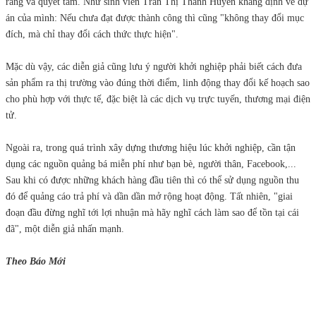
ràng và quyết tâm. Như sinh viên Trần Thị Thanh Huyền khẳng định về dự
án của mình: Nếu chưa đạt được thành công thì cũng "không thay đổi mục
đích, mà chỉ thay đổi cách thức thực hiện".
Mặc dù vậy, các diễn giả cũng lưu ý người khởi nghiệp phải biết cách đưa
sản phẩm ra thị trường vào đúng thời điểm, linh động thay đổi kế hoạch sao
cho phù hợp với thực tế, đặc biệt là các dịch vụ trực tuyến, thương mại điện
tử.
Ngoài ra, trong quá trình xây dựng thương hiệu lúc khởi nghiệp, cần tận
dụng các nguồn quảng bá miễn phí như bạn bè, người thân, Facebook,...
Sau khi có được những khách hàng đầu tiên thì có thể sử dụng nguồn thu
đó để quảng cáo trả phí và dần dần mở rộng hoạt động. Tất nhiên, "giai
đoạn đầu đừng nghĩ tới lợi nhuận mà hãy nghĩ cách làm sao để tồn tại cái
đã", một diễn giả nhấn mạnh.
Theo Báo Mới