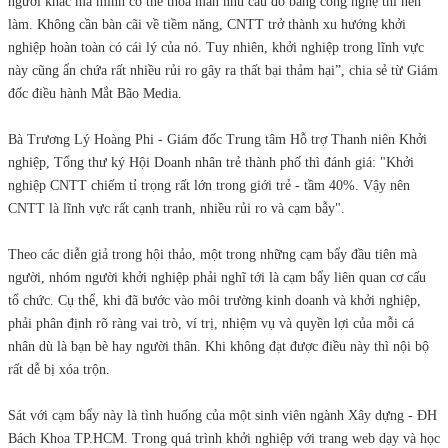
người khác mà mình có thể thỏa mãn nhu cầu đó bằng công nghệ thì nên
làm. Không cần bàn cãi về tiềm năng, CNTT trở thành xu hướng khởi
nghiệp hoàn toàn có cái lý của nó. Tuy nhiên, khởi nghiệp trong lĩnh vực
này cũng ẩn chứa rất nhiều rủi ro gây ra thất bại thảm hại”, chia sẻ từ Giám
đốc điều hành Mắt Bão Media.
Bà Trương Lý Hoàng Phi - Giám đốc Trung tâm Hỗ trợ Thanh niên Khởi
nghiệp, Tổng thư ký Hội Doanh nhân trẻ thành phố thì đánh giá: "Khởi
nghiệp CNTT chiếm tỉ trọng rất lớn trong giới trẻ - tầm 40%. Vậy nên
CNTT là lĩnh vực rất cạnh tranh, nhiều rủi ro và cạm bẫy".
Theo các diễn giả trong hội thảo, một trong những cạm bẩy đầu tiên mà
người, nhóm người khởi nghiệp phải nghĩ tới là cạm bẩy liên quan cơ cấu
tổ chức. Cụ thể, khi đã bước vào môi trường kinh doanh và khởi nghiệp,
phải phân định rõ ràng vai trò, ví trị, nhiệm vụ và quyền lợi của mỗi cá
nhân dù là bạn bè hay người thân. Khi không đạt được điều này thì nội bộ
rất dễ bị xóa trộn.
Sát với cạm bẩy này là tình huống của một sinh viên ngành Xây dựng - ĐH
Bách Khoa TP.HCM. Trong quá trình khởi nghiệp với trang web dạy và học