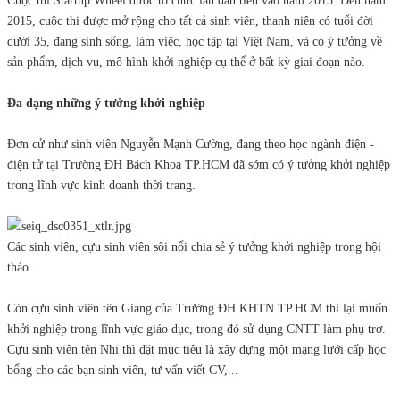
Cuộc thi Startup Wheel được tổ chức lần đầu tiên vào năm 2013. Đến năm
2015, cuộc thi được mở rộng cho tất cả sinh viên, thanh niên có tuổi đời
dưới 35, đang sinh sống, làm việc, học tập tại Việt Nam, và có ý tưởng về
sản phẩm, dịch vụ, mô hình khởi nghiệp cụ thể ở bất kỳ giai đoạn nào.
Đa dạng những ý tưởng khởi nghiệp
Đơn cử như sinh viên Nguyễn Mạnh Cường, đang theo học ngành điện -
điện tử tại Trường ĐH Bách Khoa TP.HCM đã sớm có ý tưởng khởi nghiệp
trong lĩnh vực kinh doanh thời trang.
Các sinh viên, cựu sinh viên sôi nổi chia sẻ ý tưởng khởi nghiệp trong hội
thảo.
Còn cựu sinh viên tên Giang của Trường ĐH KHTN TP.HCM thì lại muốn
khởi nghiệp trong lĩnh vực giáo dục, trong đó sử dụng CNTT làm phụ trợ.
Cựu sinh viên tên Nhi thì đặt mục tiêu là xây dựng một mạng lưới cấp học
bổng cho các bạn sinh viên, tư vấn viết CV,...