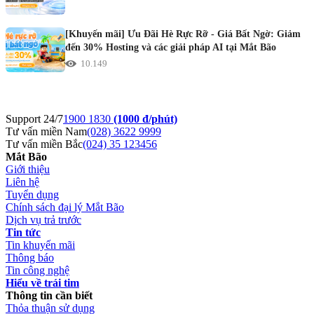
[Khuyến mãi] Ưu Đãi Hè Rực Rỡ - Giá Bất Ngờ: Giảm
đến 30% Hosting và các giải pháp AI tại Mắt Bão
10.149
Support 24/7
1900 1830
(1000 đ/phút)
Tư vấn miền Nam
(028) 3622 9999
Tư vấn miền Bắc
(024) 35 123456
Mắt Bão
Giới thiệu
Liên hệ
Tuyển dụng
Chính sách đại lý Mắt Bão
Dịch vụ trả trước
Tin tức
Tin khuyến mãi
Thông báo
Tin công nghệ
Hiểu về trái tim
Thông tin cần biết
Thỏa thuận sử dụng