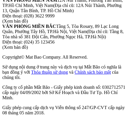
VĂN PHÒNG MIỀN NAM
12A Núi Thành, Phường Tân Bình,
TP.Hồ Chí Minh, Việt Nam
(Địa chỉ cũ: 12A Núi Thành, Phường
13, Quận Tân Bình, TP. Hồ Chí Minh)
Điện thoại:
(028) 3622 9999
(Xem bản đồ)
VĂN PHÒNG MIỀN BẮC
Tầng 5, Tòa Rosary, 89 Lạc Long
Quân, Phường Tây Hồ, TP.Hà Nội, Việt Nam
(Địa chỉ cũ: Tầng 8,
Tòa nhà số 381 Đội Cấn, Phường Ngọc Hà, TP.Hà Nội)
Điện thoại:
(024) 35 123456
(Xem bản đồ)
Copyright© Mat Bao Company. All Reserved.
Sử dụng nội dung ở trang này và dịch vụ tại Mắt Bão có nghĩa là
bạn đồng ý với
Thỏa thuận sử dụng
và
Chính sách bảo mật
của
chúng tôi.
Công ty cổ phần Mắt Bão - Giấy phép kinh doanh số: 0302712571
cấp ngày 04/09/2002 bởi Sở Kế Hoạch và Đầu Tư Tp. Hồ Chí
Minh.
Giấy phép cung cấp dịch vụ Viễn thông số 247/GP-CVT cấp ngày
08 tháng 05 năm 2018.