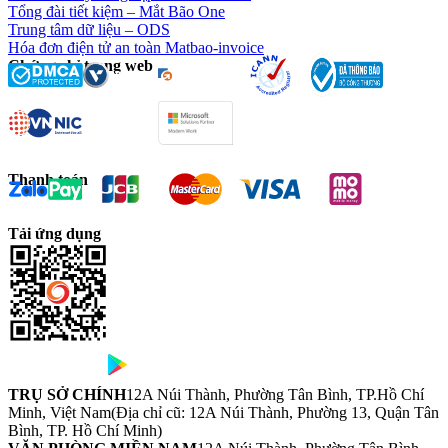
Tổng đài tiết kiệm – Mắt Bão One
Trung tâm dữ liệu – ODS
Hóa đơn điện tử an toàn Matbao-invoice
Chứng chỉ trang web
Thanh toán
Tải ứng dụng
TRỤ SỞ CHÍNH
12A Núi Thành, Phường Tân Bình, TP.Hồ Chí
Minh, Việt Nam
(Địa chỉ cũ: 12A Núi Thành, Phường 13, Quận Tân
Bình, TP. Hồ Chí Minh)