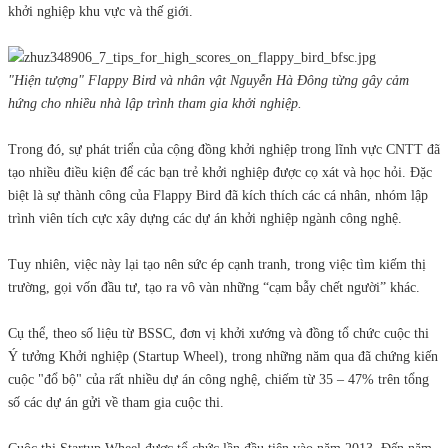
khởi nghiệp khu vực và thế giới.
"Hiện tượng" Flappy Bird và nhân vật Nguyễn Hà Đông từng gây cảm
hứng cho nhiều nhà lập trình tham gia khởi nghiệp.
Trong đó, sự phát triển của cộng đồng khởi nghiệp trong lĩnh vực CNTT đã
tạo nhiều điều kiện để các bạn trẻ khởi nghiệp được cọ xát và học hỏi. Đặc
biệt là sự thành công của Flappy Bird đã kích thích các cá nhân, nhóm lập
trình viên tích cực xây dựng các dự án khởi nghiệp ngành công nghệ.
Tuy nhiên, việc này lại tạo nên sức ép cạnh tranh, trong việc tìm kiếm thị
trường, gọi vốn đầu tư, tạo ra vô vàn những “cạm bẫy chết người” khác.
Cụ thể, theo số liệu từ BSSC, đơn vị khởi xướng và đồng tổ chức cuộc thi
Ý tưởng Khởi nghiệp (Startup Wheel), trong những năm qua đã chứng kiến
cuộc "đổ bộ" của rất nhiều dự án công nghệ, chiếm từ 35 – 47% trên tổng
số các dự án gửi về tham gia cuộc thi.