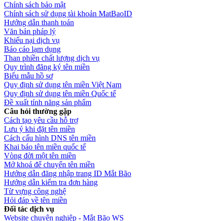
Chính sách bảo mật
Chính sách sử dụng tài khoản MatBaoID
Hướng dẫn thanh toán
Văn bản pháp lý
Khiếu nại dịch vụ
Báo cáo lạm dụng
Than phiền chất lượng dịch vụ
Quy trình đăng ký tên miền
Biểu mẫu hồ sơ
Quy định sử dụng tên miền Việt Nam
Quy định sử dụng tên miền Quốc tế
Đề xuất tính năng sản phẩm
Câu hỏi thường gặp
Cách tạo yêu cầu hỗ trợ
Lưu ý khi đặt tên miền
Cách cấu hình DNS tên miền
Khai báo tên miền quốc tế
Vòng đời một tên miền
Mở khoá để chuyển tên miền
Hướng dẫn đăng nhập trang ID Mắt Bão
Hướng dẫn kiểm tra đơn hàng
Từ vựng công nghệ
Hỏi đáp về tên miền
Đối tác dịch vụ
Website chuyên nghiệp - Mắt Bão WS