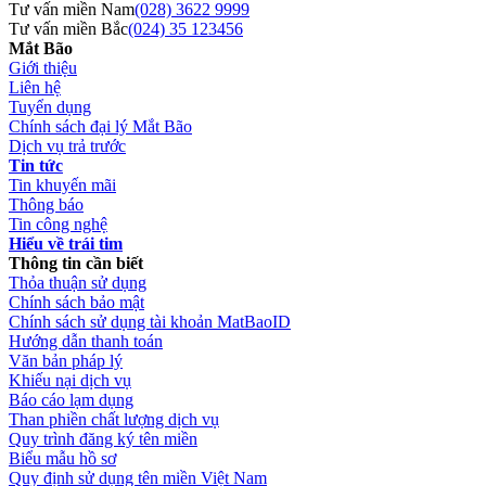
Tư vấn miền Nam
(028) 3622 9999
Tư vấn miền Bắc
(024) 35 123456
Mắt Bão
Giới thiệu
Liên hệ
Tuyển dụng
Chính sách đại lý Mắt Bão
Dịch vụ trả trước
Tin tức
Tin khuyến mãi
Thông báo
Tin công nghệ
Hiểu về trái tim
Thông tin cần biết
Thỏa thuận sử dụng
Chính sách bảo mật
Chính sách sử dụng tài khoản MatBaoID
Hướng dẫn thanh toán
Văn bản pháp lý
Khiếu nại dịch vụ
Báo cáo lạm dụng
Than phiền chất lượng dịch vụ
Quy trình đăng ký tên miền
Biểu mẫu hồ sơ
Quy định sử dụng tên miền Việt Nam