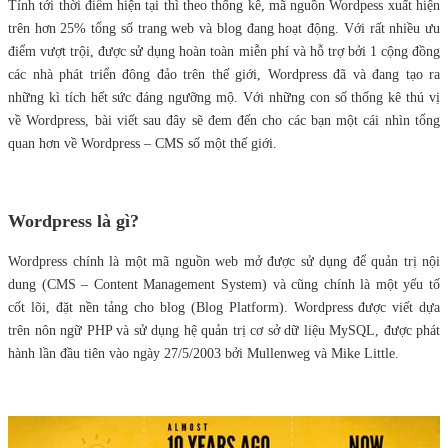
Tính tới thời điểm hiện tại thì theo thống kê, mã nguồn Wordpess xuất hiện
trên hơn 25% tổng số trang web và blog đang hoạt động. Với rất nhiều ưu
điểm vượt trội, được sử dụng hoàn toàn miễn phí và hỗ trợ bởi 1 cộng đồng
các nhà phát triển đông đảo trên thế giới, Wordpress đã và đang tạo ra
những kì tích hết sức đáng ngưỡng mộ. Với những con số thống kê thú vị
về Wordpress, bài viết sau đây sẽ đem đến cho các bạn một cái nhìn tổng
quan hơn về Wordpress – CMS số một thế giới.
Wordpress là gì?
Wordpress chính là một mã nguồn web mở được sử dụng để quản trị nội
dung (CMS – Content Management System) và cũng chính là một yếu tố
cốt lõi, đặt nền tảng cho blog (Blog Platform). Wordpress được viết dựa
trên nôn ngữ PHP và sử dụng hệ quản trị cơ sở dữ liệu MySQL, được phát
hành lần đầu tiên vào ngày 27/5/2003 bởi Mullenweg và Mike Little.