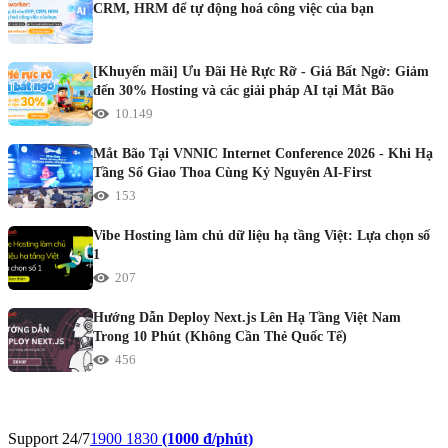
CRM, HRM để tự động hoá công việc của bạn
[Khuyến mãi] Ưu Đãi Hè Rực Rỡ - Giá Bất Ngờ: Giảm
đến 30% Hosting và các giải pháp AI tại Mắt Bão
10.149
Mắt Bão Tại VNNIC Internet Conference 2026 - Khi Hạ
Tầng Số Giao Thoa Cùng Kỷ Nguyên AI-First
153
Vibe Hosting làm chủ dữ liệu hạ tầng Việt: Lựa chọn số
1
207
Hướng Dẫn Deploy Next.js Lên Hạ Tầng Việt Nam
Trong 10 Phút (Không Cần Thẻ Quốc Tế)
456
Support 24/7
1900 1830
(1000 đ/phút)