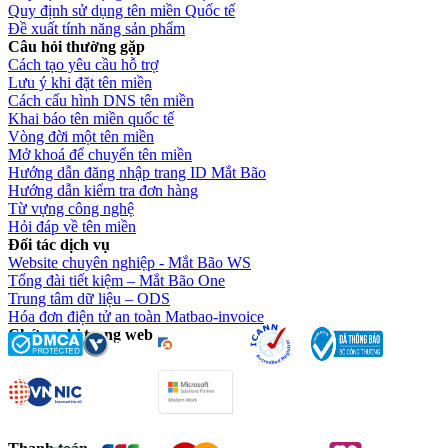
Quy định sử dụng tên miền Quốc tế
Đề xuất tính năng sản phẩm
Câu hỏi thường gặp
Cách tạo yêu cầu hỗ trợ
Lưu ý khi đặt tên miền
Cách cấu hình DNS tên miền
Khai báo tên miền quốc tế
Vòng đời một tên miền
Mở khoá để chuyển tên miền
Hướng dẫn đăng nhập trang ID Mắt Bão
Hướng dẫn kiểm tra đơn hàng
Từ vựng công nghệ
Hỏi đáp về tên miền
Đối tác dịch vụ
Website chuyên nghiệp - Mắt Bão WS
Tổng đài tiết kiệm – Mắt Bão One
Trung tâm dữ liệu – ODS
Hóa đơn điện tử an toàn Matbao-invoice
Chứng chỉ trang web