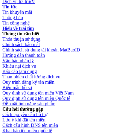
Dịch vụ trả trước
Tin tức
Tin khuyến mãi
Thông báo
Tin công nghệ
Hiểu về trái tim
Thông tin cần biết
Thỏa thuận sử dụng
Chính sách bảo mật
Chính sách sử dụng tài khoản MatBaoID
Hướng dẫn thanh toán
Văn bản pháp lý
Khiếu nại dịch vụ
Báo cáo lạm dụng
Than phiền chất lượng dịch vụ
Quy trình đăng ký tên miền
Biểu mẫu hồ sơ
Quy định sử dụng tên miền Việt Nam
Quy định sử dụng tên miền Quốc tế
Đề xuất tính năng sản phẩm
Câu hỏi thường gặp
Cách tạo yêu cầu hỗ trợ
Lưu ý khi đặt tên miền
Cách cấu hình DNS tên miền
Khai báo tên miền quốc tế