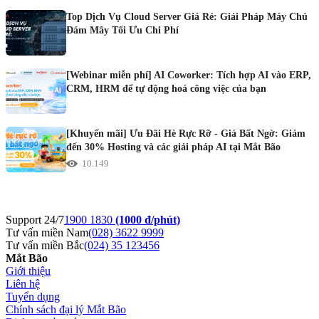
Top Dịch Vụ Cloud Server Giá Rẻ: Giải Pháp Máy Chủ
Đám Mây Tối Ưu Chi Phí
[Webinar miễn phí] AI Coworker: Tích hợp AI vào ERP,
CRM, HRM để tự động hoá công việc của bạn
[Khuyến mãi] Ưu Đãi Hè Rực Rỡ - Giá Bất Ngờ: Giảm
đến 30% Hosting và các giải pháp AI tại Mắt Bão
10.149
Support 24/7
1900 1830
(1000 đ/phút)
Tư vấn miền Nam
(028) 3622 9999
Tư vấn miền Bắc
(024) 35 123456
Mắt Bão
Giới thiệu
Liên hệ
Tuyển dụng
Chính sách đại lý Mắt Bão