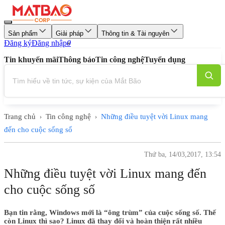
Sản phẩm
Giải pháp
Thông tin & Tài nguyên
Đăng ký
Đăng nhập
0
Tin khuyến mãi
Thông báo
Tin công nghệ
Tuyển dụng
Trang chủ
Tin công nghệ
Những điều tuyệt vời Linux mang
›
›
đến cho cuộc sống số
Thứ ba, 14/03,2017, 13:54
Những điều tuyệt vời Linux mang đến
cho cuộc sống số
Bạn tin rằng, Windows mới là “ông trùm” của cuộc sống số. Thế
còn Linux thì sao? Linux đã thay đổi và hoàn thiện rất nhiều