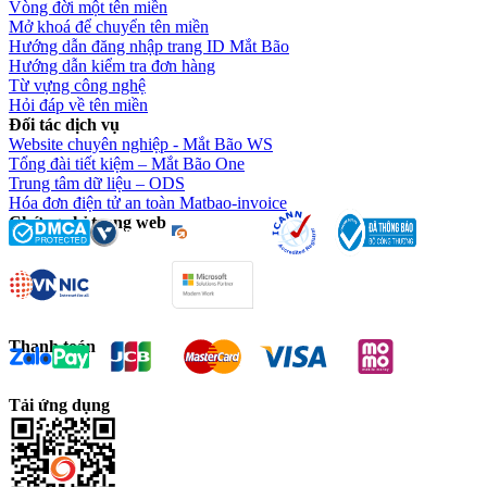
Vòng đời một tên miền
Mở khoá để chuyển tên miền
Hướng dẫn đăng nhập trang ID Mắt Bão
Hướng dẫn kiểm tra đơn hàng
Từ vựng công nghệ
Hỏi đáp về tên miền
Đối tác dịch vụ
Website chuyên nghiệp - Mắt Bão WS
Tổng đài tiết kiệm – Mắt Bão One
Trung tâm dữ liệu – ODS
Hóa đơn điện tử an toàn Matbao-invoice
Chứng chỉ trang web
Thanh toán
Tải ứng dụng