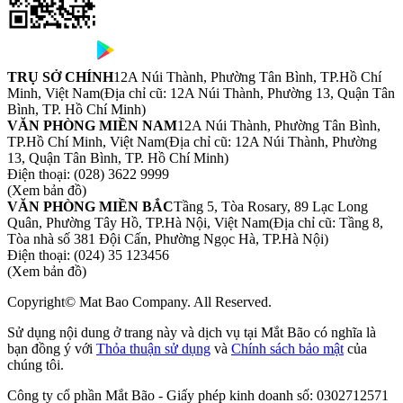
TRỤ SỞ CHÍNH
12A Núi Thành, Phường Tân Bình, TP.Hồ Chí
Minh, Việt Nam
(Địa chỉ cũ: 12A Núi Thành, Phường 13, Quận Tân
Bình, TP. Hồ Chí Minh)
VĂN PHÒNG MIỀN NAM
12A Núi Thành, Phường Tân Bình,
TP.Hồ Chí Minh, Việt Nam
(Địa chỉ cũ: 12A Núi Thành, Phường
13, Quận Tân Bình, TP. Hồ Chí Minh)
Điện thoại:
(028) 3622 9999
(Xem bản đồ)
VĂN PHÒNG MIỀN BẮC
Tầng 5, Tòa Rosary, 89 Lạc Long
Quân, Phường Tây Hồ, TP.Hà Nội, Việt Nam
(Địa chỉ cũ: Tầng 8,
Tòa nhà số 381 Đội Cấn, Phường Ngọc Hà, TP.Hà Nội)
Điện thoại:
(024) 35 123456
(Xem bản đồ)
Copyright© Mat Bao Company. All Reserved.
Sử dụng nội dung ở trang này và dịch vụ tại Mắt Bão có nghĩa là
bạn đồng ý với
Thỏa thuận sử dụng
và
Chính sách bảo mật
của
chúng tôi.
Công ty cổ phần Mắt Bão - Giấy phép kinh doanh số: 0302712571