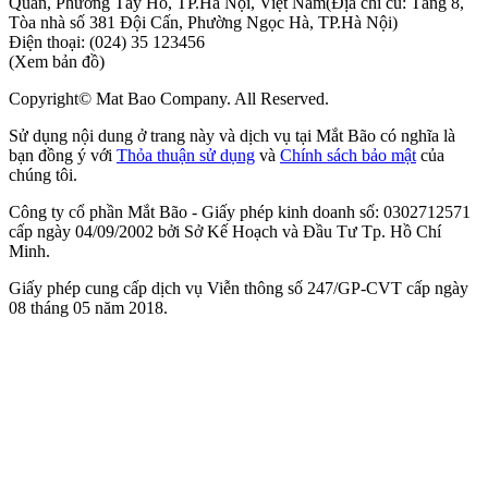
Quân, Phường Tây Hồ, TP.Hà Nội, Việt Nam
(Địa chỉ cũ: Tầng 8,
Tòa nhà số 381 Đội Cấn, Phường Ngọc Hà, TP.Hà Nội)
Điện thoại:
(024) 35 123456
(Xem bản đồ)
Copyright© Mat Bao Company. All Reserved.
Sử dụng nội dung ở trang này và dịch vụ tại Mắt Bão có nghĩa là
bạn đồng ý với
Thỏa thuận sử dụng
và
Chính sách bảo mật
của
chúng tôi.
Công ty cổ phần Mắt Bão - Giấy phép kinh doanh số: 0302712571
cấp ngày 04/09/2002 bởi Sở Kế Hoạch và Đầu Tư Tp. Hồ Chí
Minh.
Giấy phép cung cấp dịch vụ Viễn thông số 247/GP-CVT cấp ngày
08 tháng 05 năm 2018.