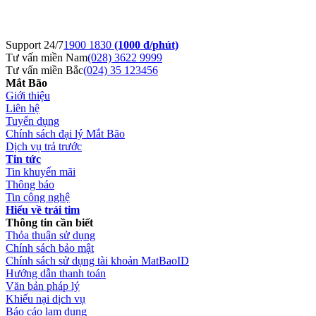
Support 24/7
1900 1830
(1000 đ/phút)
Tư vấn miền Nam
(028) 3622 9999
Tư vấn miền Bắc
(024) 35 123456
Mắt Bão
Giới thiệu
Liên hệ
Tuyển dụng
Chính sách đại lý Mắt Bão
Dịch vụ trả trước
Tin tức
Tin khuyến mãi
Thông báo
Tin công nghệ
Hiểu về trái tim
Thông tin cần biết
Thỏa thuận sử dụng
Chính sách bảo mật
Chính sách sử dụng tài khoản MatBaoID
Hướng dẫn thanh toán
Văn bản pháp lý
Khiếu nại dịch vụ
Báo cáo lạm dụng