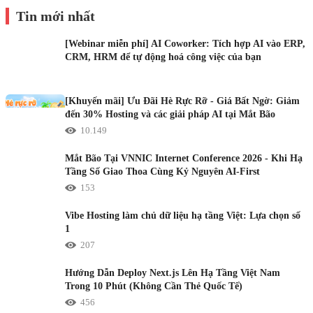
Tin mới nhất
[Webinar miễn phí] AI Coworker: Tích hợp AI vào ERP,
CRM, HRM để tự động hoá công việc của bạn
[Khuyến mãi] Ưu Đãi Hè Rực Rỡ - Giá Bất Ngờ: Giảm
đến 30% Hosting và các giải pháp AI tại Mắt Bão
10.149
Mắt Bão Tại VNNIC Internet Conference 2026 - Khi Hạ
Tầng Số Giao Thoa Cùng Kỷ Nguyên AI-First
153
Vibe Hosting làm chủ dữ liệu hạ tầng Việt: Lựa chọn số
1
207
Hướng Dẫn Deploy Next.js Lên Hạ Tầng Việt Nam
Trong 10 Phút (Không Cần Thẻ Quốc Tế)
456