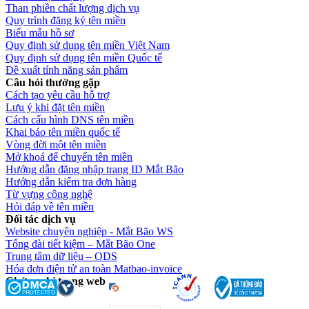
Than phiền chất lượng dịch vụ
Quy trình đăng ký tên miền
Biểu mẫu hồ sơ
Quy định sử dụng tên miền Việt Nam
Quy định sử dụng tên miền Quốc tế
Đề xuất tính năng sản phẩm
Câu hỏi thường gặp
Cách tạo yêu cầu hỗ trợ
Lưu ý khi đặt tên miền
Cách cấu hình DNS tên miền
Khai báo tên miền quốc tế
Vòng đời một tên miền
Mở khoá để chuyển tên miền
Hướng dẫn đăng nhập trang ID Mắt Bão
Hướng dẫn kiểm tra đơn hàng
Từ vựng công nghệ
Hỏi đáp về tên miền
Đối tác dịch vụ
Website chuyên nghiệp - Mắt Bão WS
Tổng đài tiết kiệm – Mắt Bão One
Trung tâm dữ liệu – ODS
Hóa đơn điện tử an toàn Matbao-invoice
Chứng chỉ trang web