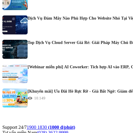
Dịch Vụ Đám Mây Nào Phù Hợp Cho Website Nhỏ Tại Vi
Top Dịch Vụ Cloud Server Giá Rẻ: Giải Pháp Máy Chủ 
[Webinar miễn phí] AI Coworker: Tích hợp AI vào ERP, 
[Khuyến mãi] Ưu Đãi Hè Rực Rỡ - Giá Bất Ngờ: Giảm đến
10.149
Support 24/7
1900 1830
(1000 đ/phút)
Tư vấn miền Nam
(028) 3622 9999