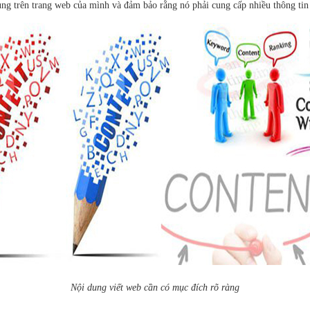
ung trên trang web của mình và đảm bảo rằng nó phải cung cấp nhiều thông tin
Nội dung viết web cần có mục đích rõ ràng