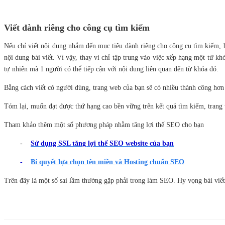
Viết dành riêng cho công cụ tìm kiếm
Nếu chỉ viết nội dung nhắm đến mục tiêu dành riêng cho công cụ tìm kiếm, b
nội dung bài viết. Vì vậy, thay vì chỉ tập trung vào việc xếp hạng một từ
tự nhiên mà 1 người có thể tiếp cận với nội dung liên quan đến từ khóa đó.
Bằng cách viết có người dùng, trang web của bạn sẽ có nhiều thành công hơn 
Tóm lại, muốn đạt được thứ hạng cao bền vững trên kết quả tìm kiếm, trang 
Tham khảo thêm một số phương pháp nhằm tăng lợi thế SEO cho bạn
-
Sử dụng SSL tăng lợi thế SEO website của bạn
-
Bí quyết lựa chọn tên miền và Hosting chuẩn SEO
Trên đây là một số sai lầm thường gặp phải trong làm SEO. Hy vọng bài viế