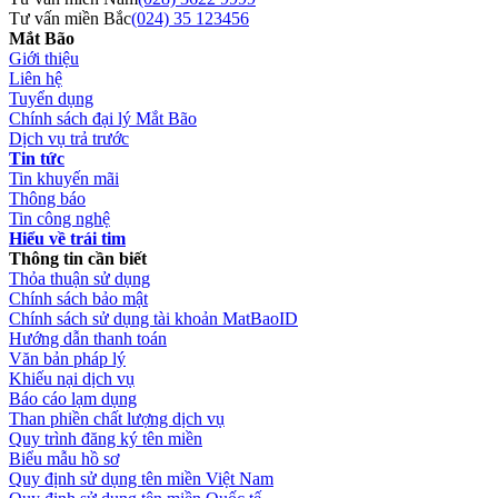
Tư vấn miền Bắc
(024) 35 123456
Mắt Bão
Giới thiệu
Liên hệ
Tuyển dụng
Chính sách đại lý Mắt Bão
Dịch vụ trả trước
Tin tức
Tin khuyến mãi
Thông báo
Tin công nghệ
Hiểu về trái tim
Thông tin cần biết
Thỏa thuận sử dụng
Chính sách bảo mật
Chính sách sử dụng tài khoản MatBaoID
Hướng dẫn thanh toán
Văn bản pháp lý
Khiếu nại dịch vụ
Báo cáo lạm dụng
Than phiền chất lượng dịch vụ
Quy trình đăng ký tên miền
Biểu mẫu hồ sơ
Quy định sử dụng tên miền Việt Nam