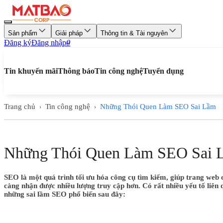
Sản phẩm
Giải pháp
Thông tin & Tài nguyên
Đăng ký
Đăng nhập
0
Tin khuyến mãi
Thông báo
Tin công nghệ
Tuyển dụng
Trang chủ
Tin công nghệ
Những Thói Quen Làm SEO Sai Lầm
›
›
Những Thói Quen Làm SEO Sai 
SEO là một quá trình tối ưu hóa công cụ tìm kiếm, giúp trang web c
càng nhận được nhiều lượng truy cập hơn. Có rất nhiều yếu tố liên
những sai lầm SEO phổ biến sau đây: