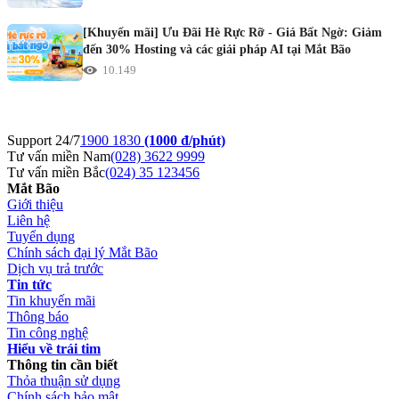
[Khuyến mãi] Ưu Đãi Hè Rực Rỡ - Giá Bất Ngờ: Giảm
đến 30% Hosting và các giải pháp AI tại Mắt Bão
10.149
Support 24/7
1900 1830
(1000 đ/phút)
Tư vấn miền Nam
(028) 3622 9999
Tư vấn miền Bắc
(024) 35 123456
Mắt Bão
Giới thiệu
Liên hệ
Tuyển dụng
Chính sách đại lý Mắt Bão
Dịch vụ trả trước
Tin tức
Tin khuyến mãi
Thông báo
Tin công nghệ
Hiểu về trái tim
Thông tin cần biết
Thỏa thuận sử dụng
Chính sách bảo mật