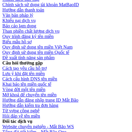
Chính sách sử dụng tài khoản MatBaoID
Hướng dẫn thanh toán
Văn bản pháp lý
Khiếu nại dịch vụ
Báo cáo lạm dụng
Than phiền chất lượng dịch vụ
Quy trình đăng ký tên miền
Biểu mẫu hồ sơ
Quy định sử dụng tên miền Việt Nam
Quy định sử dụng tên miền Quốc tế
Đề xuất tính năng sản phẩm
Câu hỏi thường gặp
Cách tạo yêu cầu hỗ trợ
Lưu ý khi đặt tên miền
Cách cấu hình DNS tên miền
Khai báo tên miền quốc tế
Vòng đời một tên miền
Mở khoá để chuyển tên miền
Hướng dẫn đăng nhập trang ID Mắt Bão
Hướng dẫn kiểm tra đơn hàng
Từ vựng công nghệ
Hỏi đáp về tên miền
Đối tác dịch vụ
Website chuyên nghiệp - Mắt Bão WS
Tổng đài tiết kiệm – Mắt Bão One