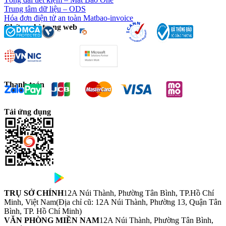
Trung tâm dữ liệu – ODS
Hóa đơn điện tử an toàn Matbao-invoice
Chứng chỉ trang web
Thanh toán
Tải ứng dụng
TRỤ SỞ CHÍNH
12A Núi Thành, Phường Tân Bình, TP.Hồ Chí
Minh, Việt Nam
(Địa chỉ cũ: 12A Núi Thành, Phường 13, Quận Tân
Bình, TP. Hồ Chí Minh)
VĂN PHÒNG MIỀN NAM
12A Núi Thành, Phường Tân Bình,