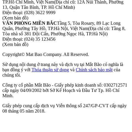
TP.Hồ Chí Minh, Việt Nam
(Địa chỉ cũ: 12A Núi Thành, Phường
13, Quận Tân Bình, TP. Hồ Chí Minh)
Điện thoại:
(028) 3622 9999
(Xem bản đồ)
VĂN PHÒNG MIỀN BẮC
Tầng 5, Tòa Rosary, 89 Lạc Long
Quân, Phường Tây Hồ, TP.Hà Nội, Việt Nam
(Địa chỉ cũ: Tầng 8,
Tòa nhà số 381 Đội Cấn, Phường Ngọc Hà, TP.Hà Nội)
Điện thoại:
(024) 35 123456
(Xem bản đồ)
Copyright© Mat Bao Company. All Reserved.
Sử dụng nội dung ở trang này và dịch vụ tại Mắt Bão có nghĩa là
bạn đồng ý với
Thỏa thuận sử dụng
và
Chính sách bảo mật
của
chúng tôi.
Công ty cổ phần Mắt Bão - Giấy phép kinh doanh số: 0302712571
cấp ngày 04/09/2002 bởi Sở Kế Hoạch và Đầu Tư Tp. Hồ Chí
Minh.
Giấy phép cung cấp dịch vụ Viễn thông số 247/GP-CVT cấp ngày
08 tháng 05 năm 2018.