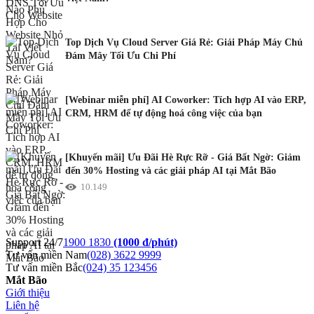
Top Dịch Vụ Cloud Server Giá Rẻ: Giải Pháp Máy Chủ
Đám Mây Tối Ưu Chi Phí
[Webinar miễn phí] AI Coworker: Tích hợp AI vào ERP,
CRM, HRM để tự động hoá công việc của bạn
[Khuyến mãi] Ưu Đãi Hè Rực Rỡ - Giá Bất Ngờ: Giảm
đến 30% Hosting và các giải pháp AI tại Mắt Bão
10.149
Support 24/7
1900 1830
(1000 đ/phút)
Tư vấn miền Nam
(028) 3622 9999
Tư vấn miền Bắc
(024) 35 123456
Mắt Bão
Giới thiệu
Liên hệ