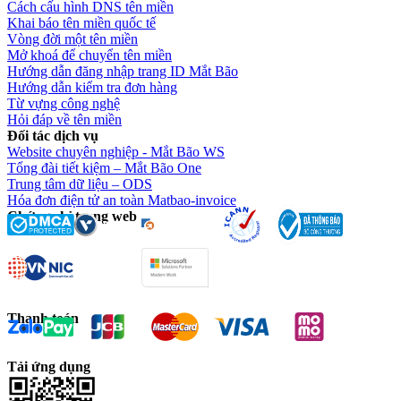
Cách cấu hình DNS tên miền
Khai báo tên miền quốc tế
Vòng đời một tên miền
Mở khoá để chuyển tên miền
Hướng dẫn đăng nhập trang ID Mắt Bão
Hướng dẫn kiểm tra đơn hàng
Từ vựng công nghệ
Hỏi đáp về tên miền
Đối tác dịch vụ
Website chuyên nghiệp - Mắt Bão WS
Tổng đài tiết kiệm – Mắt Bão One
Trung tâm dữ liệu – ODS
Hóa đơn điện tử an toàn Matbao-invoice
Chứng chỉ trang web
Thanh toán
Tải ứng dụng