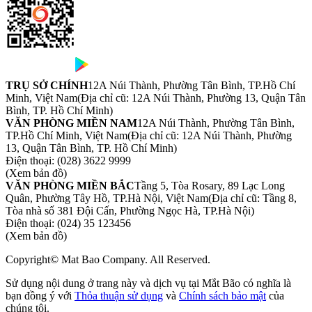
TRỤ SỞ CHÍNH
12A Núi Thành, Phường Tân Bình, TP.Hồ Chí
Minh, Việt Nam
(Địa chỉ cũ: 12A Núi Thành, Phường 13, Quận Tân
Bình, TP. Hồ Chí Minh)
VĂN PHÒNG MIỀN NAM
12A Núi Thành, Phường Tân Bình,
TP.Hồ Chí Minh, Việt Nam
(Địa chỉ cũ: 12A Núi Thành, Phường
13, Quận Tân Bình, TP. Hồ Chí Minh)
Điện thoại:
(028) 3622 9999
(Xem bản đồ)
VĂN PHÒNG MIỀN BẮC
Tầng 5, Tòa Rosary, 89 Lạc Long
Quân, Phường Tây Hồ, TP.Hà Nội, Việt Nam
(Địa chỉ cũ: Tầng 8,
Tòa nhà số 381 Đội Cấn, Phường Ngọc Hà, TP.Hà Nội)
Điện thoại:
(024) 35 123456
(Xem bản đồ)
Copyright© Mat Bao Company. All Reserved.
Sử dụng nội dung ở trang này và dịch vụ tại Mắt Bão có nghĩa là
bạn đồng ý với
Thỏa thuận sử dụng
và
Chính sách bảo mật
của
chúng tôi.