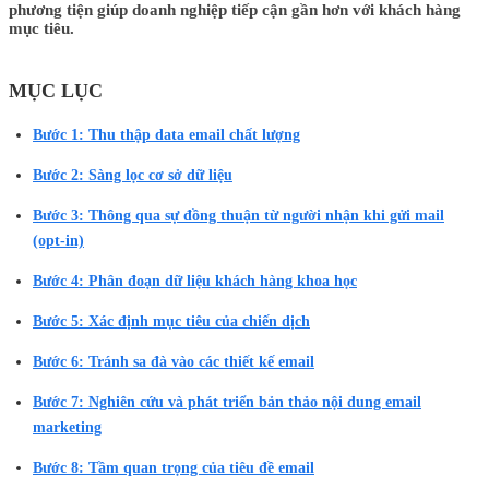
phương tiện giúp doanh nghiệp tiếp cận gần hơn với khách hàng
mục tiêu.
MỤC LỤC
Bước 1: Thu thập data email chất lượng
Bước 2: Sàng lọc cơ sở dữ liệu
Bước 3: Thông qua sự đồng thuận từ người nhận khi gửi mail
(opt-in)
Bước 4: Phân đoạn dữ liệu khách hàng khoa học
Bước 5: Xác định mục tiêu của chiến dịch
Bước 6: Tránh sa đà vào các thiết kế email
Bước 7: Nghiên cứu và phát triển bản thảo nội dung email
marketing
Bước 8: Tầm quan trọng của tiêu đề email