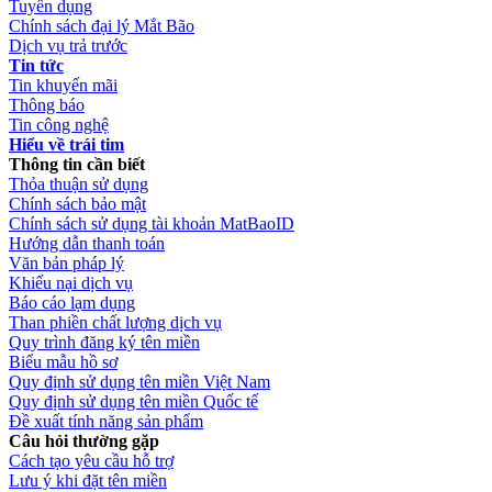
Tuyển dụng
Chính sách đại lý Mắt Bão
Dịch vụ trả trước
Tin tức
Tin khuyến mãi
Thông báo
Tin công nghệ
Hiểu về trái tim
Thông tin cần biết
Thỏa thuận sử dụng
Chính sách bảo mật
Chính sách sử dụng tài khoản MatBaoID
Hướng dẫn thanh toán
Văn bản pháp lý
Khiếu nại dịch vụ
Báo cáo lạm dụng
Than phiền chất lượng dịch vụ
Quy trình đăng ký tên miền
Biểu mẫu hồ sơ
Quy định sử dụng tên miền Việt Nam
Quy định sử dụng tên miền Quốc tế
Đề xuất tính năng sản phẩm
Câu hỏi thường gặp
Cách tạo yêu cầu hỗ trợ
Lưu ý khi đặt tên miền