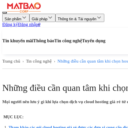
Sản phẩm
Giải pháp
Thông tin & Tài nguyên
Đăng ký
Đăng nhập
0
Tin khuyến mãi
Thông báo
Tin công nghệ
Tuyển dụng
Trang chủ
Tin công nghệ
Những điều cần quan tâm khi chọn host
›
›
Những điều cần quan tâm khi chọn
Mọi người nên lưu ý gì khi lựa chọn dịch vụ cloud hosting giá rẻ từ
MỤC LỤC:
Tham khảo các gói cloud hosting giá rẻ được các đơn vị cung cấp dịc