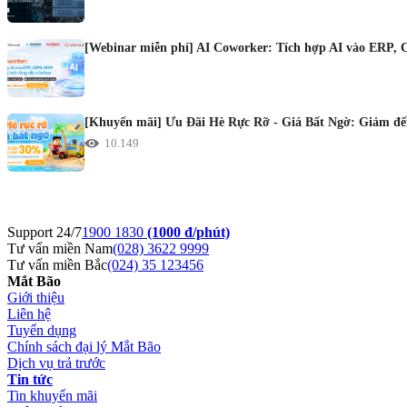
[Webinar miễn phí] AI Coworker: Tích hợp AI vào ERP, 
[Khuyến mãi] Ưu Đãi Hè Rực Rỡ - Giá Bất Ngờ: Giảm đến
10.149
Support 24/7
1900 1830
(1000 đ/phút)
Tư vấn miền Nam
(028) 3622 9999
Tư vấn miền Bắc
(024) 35 123456
Mắt Bão
Giới thiệu
Liên hệ
Tuyển dụng
Chính sách đại lý Mắt Bão
Dịch vụ trả trước
Tin tức
Tin khuyến mãi