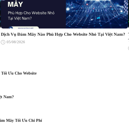
Dịch Vụ Đám Mây Nào Phù Hợp Cho Website Nhỏ Tại Việt Nam?
05/08/2026
 Tối Ưu Cho Website
ệt Nam?
Đám Mây Tối Ưu Chi Phí