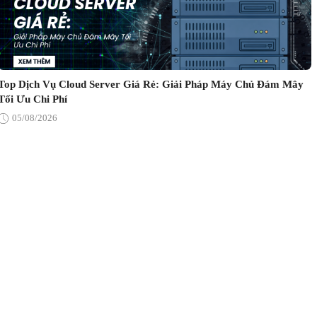
Top Dịch Vụ Cloud Server Giá Rẻ: Giải Pháp Máy Chủ Đám Mây
Tối Ưu Chi Phí
05/08/2026