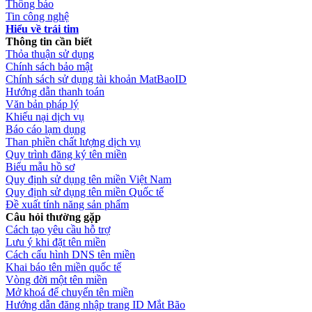
Thông báo
Tin công nghệ
Hiểu về trái tim
Thông tin cần biết
Thỏa thuận sử dụng
Chính sách bảo mật
Chính sách sử dụng tài khoản MatBaoID
Hướng dẫn thanh toán
Văn bản pháp lý
Khiếu nại dịch vụ
Báo cáo lạm dụng
Than phiền chất lượng dịch vụ
Quy trình đăng ký tên miền
Biểu mẫu hồ sơ
Quy định sử dụng tên miền Việt Nam
Quy định sử dụng tên miền Quốc tế
Đề xuất tính năng sản phẩm
Câu hỏi thường gặp
Cách tạo yêu cầu hỗ trợ
Lưu ý khi đặt tên miền
Cách cấu hình DNS tên miền
Khai báo tên miền quốc tế
Vòng đời một tên miền
Mở khoá để chuyển tên miền
Hướng dẫn đăng nhập trang ID Mắt Bão