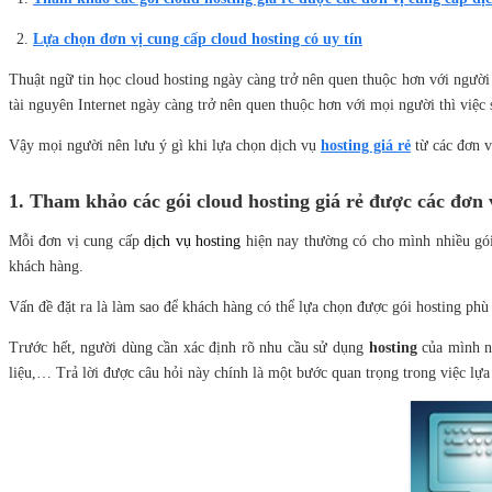
Lựa chọn đơn vị cung cấp cloud hosting có uy tín
Thuật ngữ tin học cloud hosting ngày càng trở nên quen thuộc hơn với người 
tài nguyên Internet ngày càng trở nên quen thuộc hơn với mọi người thì việ
Vậy mọi người nên lưu ý gì khi lựa chọn dịch vụ
hosting giá rẻ
từ các đơn v
1. Tham khảo các gói cloud hosting giá rẻ được các đơn v
Mỗi đơn vị cung cấp
dịch vụ hosting
hiện nay thường có cho mình nhiều g
khách hàng.
Vấn đề đặt ra là làm sao để khách hàng có thể lựa chọn được gói
hosting phù
Trước hết, người dùng cần xác định rõ nhu cầu sử dụng
hosting
của mình n
liệu,… Trả lời được câu hỏi này chính là một bước quan trọng trong việc lự