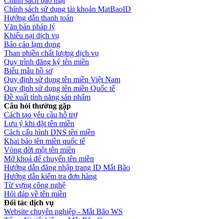
Chính sách bảo mật
Chính sách sử dụng tài khoản MatBaoID
Hướng dẫn thanh toán
Văn bản pháp lý
Khiếu nại dịch vụ
Báo cáo lạm dụng
Than phiền chất lượng dịch vụ
Quy trình đăng ký tên miền
Biểu mẫu hồ sơ
Quy định sử dụng tên miền Việt Nam
Quy định sử dụng tên miền Quốc tế
Đề xuất tính năng sản phẩm
Câu hỏi thường gặp
Cách tạo yêu cầu hỗ trợ
Lưu ý khi đặt tên miền
Cách cấu hình DNS tên miền
Khai báo tên miền quốc tế
Vòng đời một tên miền
Mở khoá để chuyển tên miền
Hướng dẫn đăng nhập trang ID Mắt Bão
Hướng dẫn kiểm tra đơn hàng
Từ vựng công nghệ
Hỏi đáp về tên miền
Đối tác dịch vụ
Website chuyên nghiệp - Mắt Bão WS