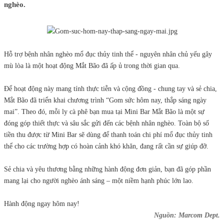
nghèo.
Hỗ trợ bệnh nhân nghèo mổ đục thủy tinh thể - nguyên nhân chủ yếu gây
mù lòa là một hoạt động Mắt Bão đã ấp ủ trong thời gian qua.
Để hoạt động này mang tính thực tiễn và cộng đồng - chung tay và sẻ chia,
Mắt Bão đã triển khai chương trình “Gom sức hôm nay, thắp sáng ngày
mai”. Theo đó, mỗi ly cà phê bạn mua tại Mini Bar Mắt Bão là một sự
đóng góp thiết thực và sâu sắc gửi đến các bệnh nhân nghèo. Toàn bộ số
tiền thu được từ Mini Bar sẽ dùng để thanh toán chi phí mổ đục thủy tinh
thể cho các trường hợp có hoàn cảnh khó khăn, đang rất cần sự giúp đỡ.
Sẻ chia và yêu thương bằng những hành động đơn giản, bạn đã góp phần
mang lại cho người nghèo ánh sáng – một niềm hạnh phúc lớn lao.
Hành động ngay hôm nay!
Nguồn: Marcom Dept.