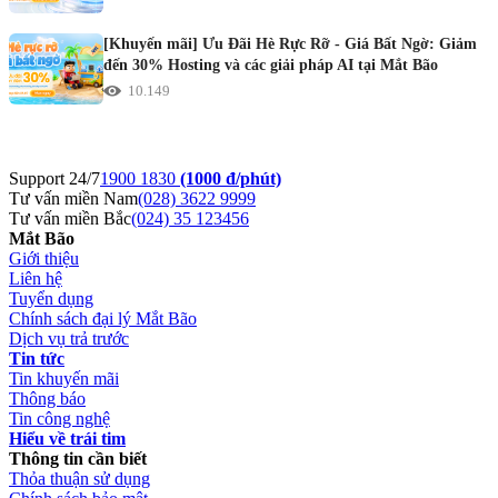
[Khuyến mãi] Ưu Đãi Hè Rực Rỡ - Giá Bất Ngờ: Giảm
đến 30% Hosting và các giải pháp AI tại Mắt Bão
10.149
Support 24/7
1900 1830
(1000 đ/phút)
Tư vấn miền Nam
(028) 3622 9999
Tư vấn miền Bắc
(024) 35 123456
Mắt Bão
Giới thiệu
Liên hệ
Tuyển dụng
Chính sách đại lý Mắt Bão
Dịch vụ trả trước
Tin tức
Tin khuyến mãi
Thông báo
Tin công nghệ
Hiểu về trái tim
Thông tin cần biết
Thỏa thuận sử dụng