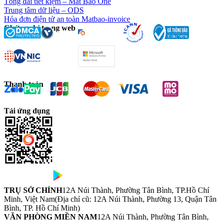
Tổng đài tiết kiệm – Mắt Bão One
Trung tâm dữ liệu – ODS
Hóa đơn điện tử an toàn Matbao-invoice
Chứng chỉ trang web
Thanh toán
Tải ứng dụng
TRỤ SỞ CHÍNH
12A Núi Thành, Phường Tân Bình, TP.Hồ Chí
Minh, Việt Nam
(Địa chỉ cũ: 12A Núi Thành, Phường 13, Quận Tân
Bình, TP. Hồ Chí Minh)
VĂN PHÒNG MIỀN NAM
12A Núi Thành, Phường Tân Bình,