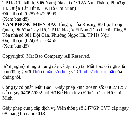
TP.Hồ Chí Minh, Việt Nam
(Địa chỉ cũ: 12A Núi Thành, Phường
13, Quận Tân Bình, TP. Hồ Chí Minh)
Điện thoại:
(028) 3622 9999
(Xem bản đồ)
VĂN PHÒNG MIỀN BẮC
Tầng 5, Tòa Rosary, 89 Lạc Long
Quân, Phường Tây Hồ, TP.Hà Nội, Việt Nam
(Địa chỉ cũ: Tầng 8,
Tòa nhà số 381 Đội Cấn, Phường Ngọc Hà, TP.Hà Nội)
Điện thoại:
(024) 35 123456
(Xem bản đồ)
Copyright© Mat Bao Company. All Reserved.
Sử dụng nội dung ở trang này và dịch vụ tại Mắt Bão có nghĩa là
bạn đồng ý với
Thỏa thuận sử dụng
và
Chính sách bảo mật
của
chúng tôi.
Công ty cổ phần Mắt Bão - Giấy phép kinh doanh số: 0302712571
cấp ngày 04/09/2002 bởi Sở Kế Hoạch và Đầu Tư Tp. Hồ Chí
Minh.
Giấy phép cung cấp dịch vụ Viễn thông số 247/GP-CVT cấp ngày
08 tháng 05 năm 2018.