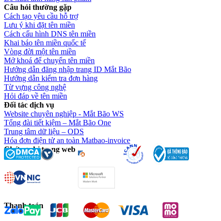
Câu hỏi thường gặp
Cách tạo yêu cầu hỗ trợ
Lưu ý khi đặt tên miền
Cách cấu hình DNS tên miền
Khai báo tên miền quốc tế
Vòng đời một tên miền
Mở khoá để chuyển tên miền
Hướng dẫn đăng nhập trang ID Mắt Bão
Hướng dẫn kiểm tra đơn hàng
Từ vựng công nghệ
Hỏi đáp về tên miền
Đối tác dịch vụ
Website chuyên nghiệp - Mắt Bão WS
Tổng đài tiết kiệm – Mắt Bão One
Trung tâm dữ liệu – ODS
Hóa đơn điện tử an toàn Matbao-invoice
Chứng chỉ trang web
Thanh toán