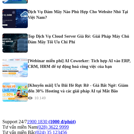
Dịch Vụ Đám Mây Nào Phù Hợp Cho Website Nhỏ Tại
Việt Nam?
Top Dịch Vụ Cloud Server Giá Rẻ: Giải Pháp Máy Chủ
Đám Mây Tối Ưu Chi Phí
[Webinar miễn phí] AI Coworker: Tích hợp AI vào ERP,
CRM, HRM để tự động hoá công việc của bạn
[Khuyến mãi] Ưu Đãi Hè Rực Rỡ - Giá Bất Ngờ: Giảm
đến 30% Hosting và các giải pháp AI tại Mắt Bão
10.149
Support 24/7
1900 1830
(1000 đ/phút)
Tư vấn miền Nam
(028) 3622 9999
Tư vấn miền Bắc
(024) 35 123456