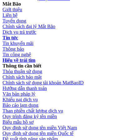
Mắt Bão
Giới thiệu
Liên hệ
Tuyển dụng
Chính sách đại lý Mắt Bão
Dịch vụ trả trước
Tin tức
Tin khuyến mãi
Thông báo
Tin công nghệ
Hiểu về trái tim
Thông tin cần biết
Thỏa thuận sử dụng
Chính sách bảo mật
Chính sách sử dụng tài khoản MatBaoID
Hướng dẫn thanh toán
Văn bản pháp lý
Khiếu nại dịch vụ
Báo cáo lạm dụng
Than phiền chất lượng dịch vụ
Quy trình đăng ký tên miền
Biểu mẫu hồ sơ
Quy định sử dụng tên miền Việt Nam
Quy định sử dụng tên miền Quốc tế
Đề xuất tính năng sản phẩm