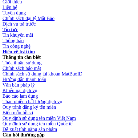
Giới thiệu
Liên hệ
Tuyển dụng
Chính sách đại lý Mắt Bão
Dịch vụ trả trước
Tin tức
Tin khuyến mãi
Thông báo
Tin công nghệ
Hiểu về trái tim
Thông tin cần biết
Thỏa thuận sử dụng
Chính sách bảo mật
Chính sách sử dụng tài khoản MatBaoID
Hướng dẫn thanh toán
Văn bản pháp lý
Khiếu nại dịch vụ
Báo cáo lạm dụng
Than phiền chất lượng dịch vụ
Quy trình đăng ký tên miền
Biểu mẫu hồ sơ
Quy định sử dụng tên miền Việt Nam
Quy định sử dụng tên miền Quốc tế
Đề xuất tính năng sản phẩm
Câu hỏi thường gặp