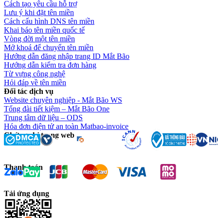
Cách tạo yêu cầu hỗ trợ
Lưu ý khi đặt tên miền
Cách cấu hình DNS tên miền
Khai báo tên miền quốc tế
Vòng đời một tên miền
Mở khoá để chuyển tên miền
Hướng dẫn đăng nhập trang ID Mắt Bão
Hướng dẫn kiểm tra đơn hàng
Từ vựng công nghệ
Hỏi đáp về tên miền
Đối tác dịch vụ
Website chuyên nghiệp - Mắt Bão WS
Tổng đài tiết kiệm – Mắt Bão One
Trung tâm dữ liệu – ODS
Hóa đơn điện tử an toàn Matbao-invoice
Chứng chỉ trang web
Thanh toán
Tải ứng dụng