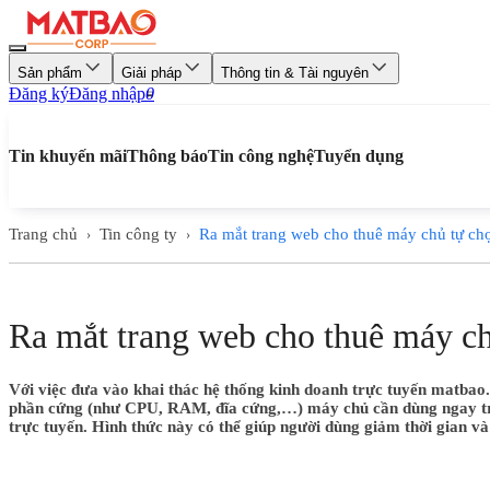
Sản phẩm
Giải pháp
Thông tin & Tài nguyên
Đăng ký
Đăng nhập
0
Tin khuyến mãi
Thông báo
Tin công nghệ
Tuyển dụng
Trang chủ
Tin công ty
Ra mắt trang web cho thuê máy chủ tự ch
›
›
Ra mắt trang web cho thuê máy c
Với việc đưa vào khai thác hệ thống kinh doanh trực tuyến matbao
phần cứng (như CPU, RAM, đĩa cứng,…) máy chủ cần dùng ngay trên 
trực tuyến. Hình thức này có thể giúp người dùng giảm thời gian và 