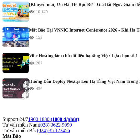
[Khuyến mãi] Ưu Đãi Hè Rực Rỡ - Giá Bất Ngờ: Giảm đến
10.149
Mắt Bão Tại VNNIC Internet Conference 2026 - Khi Hạ 
153
Vibe Hosting làm chủ dữ liệu hạ tầng Việt: Lựa chọn số 1
207
Hướng Dẫn Deploy Next.js Lên Hạ Tầng Việt Nam Trong 
456
Support 24/7
1900 1830
(1000 đ/phút)
Tư vấn miền Nam
(028) 3622 9999
Tư vấn miền Bắc
(024) 35 123456
Mắt Bão