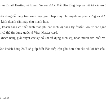
ụ Email Hosting và Email Server được Mắt Bão tổng hợp và liệt kê các ưu điể
gười dùng dễ dàng tìm kiếm một giải pháp máy chủ mạnh về phần cứng và đườ
ng kinh doanh cần máy chủ mạnh hơn.
i, khách hàng có thể thanh toán phí các dịch vụ đăng ký ở Mắt Bão từ các ng
cả thẻ tín dụng quốc tế Visa, Master card.
 khách hàng giải quyết các sự cố khi sử dụng dịch vụ, hoặc muốn tìm hiểu v
Sóc khách hàng 24/7 sẽ giúp Mắt Bão tiếp cận gần hơn nhu cầu và lợi ích củ
ão nhé!