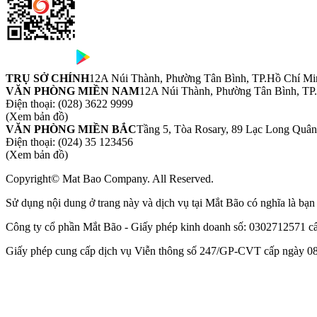
TRỤ SỞ CHÍNH
12A Núi Thành, Phường Tân Bình, TP.Hồ Chí Mi
VĂN PHÒNG MIỀN NAM
12A Núi Thành, Phường Tân Bình, TP
Điện thoại:
(028) 3622 9999
(Xem bản đồ)
VĂN PHÒNG MIỀN BẮC
Tầng 5, Tòa Rosary, 89 Lạc Long Quâ
Điện thoại:
(024) 35 123456
(Xem bản đồ)
Copyright© Mat Bao Company. All Reserved.
Sử dụng nội dung ở trang này và dịch vụ tại Mắt Bão có nghĩa là bạ
Công ty cổ phần Mắt Bão - Giấy phép kinh doanh số: 0302712571 
Giấy phép cung cấp dịch vụ Viễn thông số 247/GP-CVT cấp ngày 08