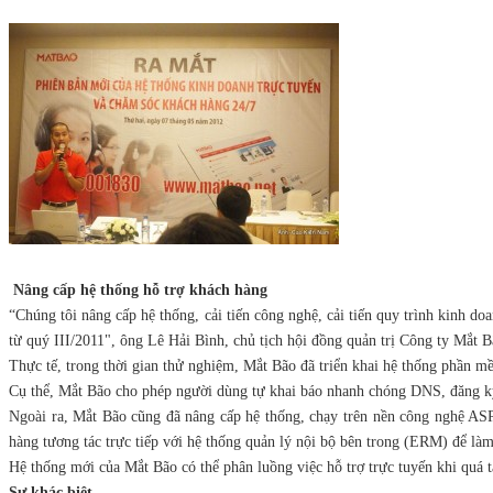
Nâng cấp hệ thống hỗ trợ khách hàng
“Chúng tôi nâng cấp hệ thống, cải tiến công nghệ, cải tiến quy trình kinh 
từ quý III/2011", ông Lê Hải Bình, chủ tịch hội đồng quản trị Công ty Mắt Bã
Thực tế, trong thời gian thử nghiệm, Mắt Bão đã triển khai hệ thống phần m
Cụ thể, Mắt Bão cho phép người dùng tự khai báo nhanh chóng DNS, đăng ký,
Ngoài ra, Mắt Bão cũng đã nâng cấp hệ thống, chạy trên nền công nghệ ASP
hàng tương tác trực tiếp với hệ thống quản lý nội bộ bên trong (ERM) để là
Hệ thống mới của Mắt Bão có thể phân luồng việc hỗ trợ trực tuyến khi quá t
Sự khác biệt