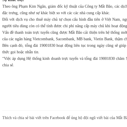
Theo ông Phạm Kim Ngân, giám đốc kỹ thuật của Công ty Mắt Bão, các dịch v
đặc trưng, cũng như sự khác biệt so với các các nhà cung cấp khác.
Đối với dịch vụ cho thuê máy chủ tự chọn cấu hình đầu tiên ở Việt Nam, n
người tiêu dùng còn có thể tính được chi phí nâng cấp máy chủ khi hoạt độ
Vấn đề thanh toán trực tuyến cũng được Mắt Bão cải thiện trên hệ thống mớ
của các ngân hàng Vietcombank, Sacombank, MB bank, Vietin Bank, thậm chí 
Bên cạnh đó, tổng đài 19001830 hoạt động liên tục trong ngày cũng sẽ giúp
thức gọi hoặc nhắn tin.
“Việc áp dụng Hệ thống kinh doanh trực tuyến và tổng đài 19001830 chăm 
chia sẻ.
Thích và chia sẻ bài viết trên Facebook để ủng hộ đội ngũ viết bài của Mắt B