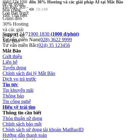
đến 30% Hosting và các giải pháp AI tại Mắt Bão
10.149
Support 24/7
1900 1830
(1000 đ/phút)
Tư vấn miền Nam
(028) 3622 9999
Tư vấn miền Bắc
(024) 35 123456
Mắt Bão
Giới thiệu
Liên hệ
Tuyển dụng
Chính sách đại lý Mắt Bão
Dịch vụ trả trước
Tin tức
Tin khuyến mãi
Thông báo
Tin công nghệ
Hiểu về trái tim
Thông tin cần biết
Thỏa thuận sử dụng
Chính sách bảo mật
Chính sách sử dụng tài khoản MatBaoID
Hướng dẫn thanh toán