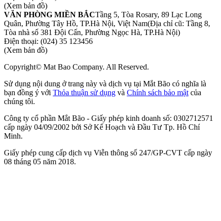
(Xem bản đồ)
VĂN PHÒNG MIỀN BẮC
Tầng 5, Tòa Rosary, 89 Lạc Long
Quân, Phường Tây Hồ, TP.Hà Nội, Việt Nam
(Địa chỉ cũ: Tầng 8,
Tòa nhà số 381 Đội Cấn, Phường Ngọc Hà, TP.Hà Nội)
Điện thoại:
(024) 35 123456
(Xem bản đồ)
Copyright© Mat Bao Company. All Reserved.
Sử dụng nội dung ở trang này và dịch vụ tại Mắt Bão có nghĩa là
bạn đồng ý với
Thỏa thuận sử dụng
và
Chính sách bảo mật
của
chúng tôi.
Công ty cổ phần Mắt Bão - Giấy phép kinh doanh số: 0302712571
cấp ngày 04/09/2002 bởi Sở Kế Hoạch và Đầu Tư Tp. Hồ Chí
Minh.
Giấy phép cung cấp dịch vụ Viễn thông số 247/GP-CVT cấp ngày
08 tháng 05 năm 2018.