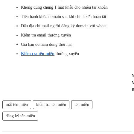
Không dùng chung 1 mật khẩu cho nhiều tài khoản
Tiến hành khóa domain sau khi chỉnh sửa hoàn tất
Dấu địa chỉ mail người đăng ký domain với whois
Kiểm tra email thường xuyên
Gia hạn domain đúng thời hạn
Kiểm tra tên miền
thường xuyên
N
B
mất tên miền
kiểm tra tên miền
tên miền
đăng ký tên miền