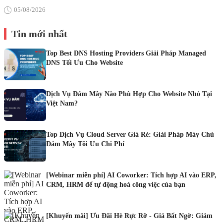
05/08/2026
Tin mới nhất
Top Best DNS Hosting Providers Giải Pháp Managed
DNS Tối Ưu Cho Website
Dịch Vụ Đám Mây Nào Phù Hợp Cho Website Nhỏ Tại
Việt Nam?
Top Dịch Vụ Cloud Server Giá Rẻ: Giải Pháp Máy Chủ
Đám Mây Tối Ưu Chi Phí
[Webinar miễn phí] AI Coworker: Tích hợp AI vào ERP,
CRM, HRM để tự động hoá công việc của bạn
[Khuyến mãi] Ưu Đãi Hè Rực Rỡ - Giá Bất Ngờ: Giảm