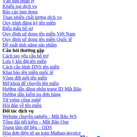
Văn bản pháp lý
Khiếu nại dịch vụ
Báo cáo lạm dụng
Than phiền chất lượng dịch vụ
Quy trình đăng ký tên miền
Biểu mẫu hồ sơ
Quy định sử dụng tên miền Việt Nam
Quy định sử dụng tên miền Quốc tế
Đề xuất tính năng sản phẩm
Câu hỏi thường gặp
Cách tạo yêu cầu hỗ trợ
Lưu ý khi đặt tên miền
Cách cấu hình DNS tên miền
Khai báo tên miền quốc tế
Vòng đời một tên miền
Mở khoá để chuyển tên miền
Hướng dẫn đăng nhập trang ID Mắt Bão
Hướng dẫn kiểm tra đơn hàng
Từ vựng công nghệ
Hỏi đáp về tên miền
Đối tác dịch vụ
Website chuyên nghiệp - Mắt Bão WS
Tổng đài tiết kiệm – Mắt Bão One
Trung tâm dữ liệu – ODS
Hóa đơn điện tử an toàn Matbao-invoice