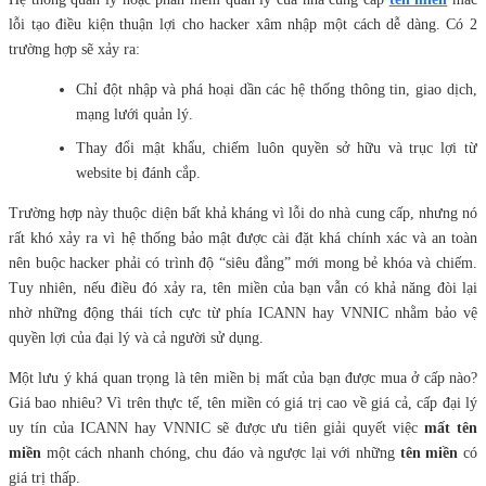
lỗi tạo điều kiện thuận lợi cho hacker xâm nhập một cách dễ dàng. Có 2
trường hợp sẽ xảy ra:
Chỉ đột nhập và phá hoại dần các hệ thống thông tin, giao dịch,
mạng lưới quản lý.
Thay đổi mật khẩu, chiếm luôn quyền sở hữu và trục lợi từ
website bị đánh cắp.
Trường hợp này thuộc diện bất khả kháng vì lỗi do nhà cung cấp, nhưng nó
rất khó xảy ra vì hệ thống bảo mật được cài đặt khá chính xác và an toàn
nên buộc hacker phải có trình độ “siêu đẳng” mới mong bẻ khóa và chiếm.
Tuy nhiên, nếu điều đó xảy ra, tên miền của bạn vẫn có khả năng đòi lại
nhờ những động thái tích cực từ phía ICANN hay VNNIC nhằm bảo vệ
quyền lợi của đại lý và cả người sử dụng.
Một lưu ý khá quan trọng là tên miền bị mất của bạn được mua ở cấp nào?
Giá bao nhiêu? Vì trên thực tế, tên miền có giá trị cao về giá cả, cấp đại lý
uy tín của ICANN hay VNNIC sẽ được ưu tiên giải quyết việc
mất tên
miền
một cách nhanh chóng, chu đáo và ngược lại với những
tên miền
có
giá trị thấp.