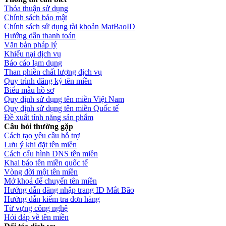
Thỏa thuận sử dụng
Chính sách bảo mật
Chính sách sử dụng tài khoản MatBaoID
Hướng dẫn thanh toán
Văn bản pháp lý
Khiếu nại dịch vụ
Báo cáo lạm dụng
Than phiền chất lượng dịch vụ
Quy trình đăng ký tên miền
Biểu mẫu hồ sơ
Quy định sử dụng tên miền Việt Nam
Quy định sử dụng tên miền Quốc tế
Đề xuất tính năng sản phẩm
Câu hỏi thường gặp
Cách tạo yêu cầu hỗ trợ
Lưu ý khi đặt tên miền
Cách cấu hình DNS tên miền
Khai báo tên miền quốc tế
Vòng đời một tên miền
Mở khoá để chuyển tên miền
Hướng dẫn đăng nhập trang ID Mắt Bão
Hướng dẫn kiểm tra đơn hàng
Từ vựng công nghệ
Hỏi đáp về tên miền