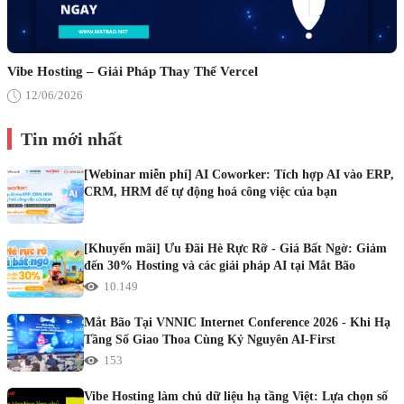
Vibe Hosting – Giải Pháp Thay Thế Vercel
12/06/2026
Tin mới nhất
[Webinar miễn phí] AI Coworker: Tích hợp AI vào ERP,
CRM, HRM để tự động hoá công việc của bạn
[Khuyến mãi] Ưu Đãi Hè Rực Rỡ - Giá Bất Ngờ: Giảm
đến 30% Hosting và các giải pháp AI tại Mắt Bão
10.149
Mắt Bão Tại VNNIC Internet Conference 2026 - Khi Hạ
Tầng Số Giao Thoa Cùng Kỷ Nguyên AI-First
153
Vibe Hosting làm chủ dữ liệu hạ tầng Việt: Lựa chọn số