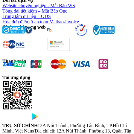
Đối tác dịch vụ
Website chuyên nghiệp - Mắt Bão WS
Tổng đài tiết kiệm – Mắt Bão One
Trung tâm dữ liệu – ODS
Hóa đơn điện tử an toàn Matbao-invoice
Chứng chỉ trang web
Thanh toán
Tải ứng dụng
TRỤ SỞ CHÍNH
12A Núi Thành, Phường Tân Bình, TP.Hồ Chí
Minh, Việt Nam
(Địa chỉ cũ: 12A Núi Thành, Phường 13, Quận Tân