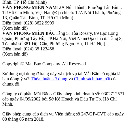
Bình, TP. Hồ Chí Minh)
VĂN PHÒNG MIỀN NAM
12A Núi Thành, Phường Tân Bình,
TP.Hồ Chí Minh, Việt Nam
(Địa chỉ cũ: 12A Núi Thành, Phường
13, Quận Tân Bình, TP. Hồ Chí Minh)
Điện thoại:
(028) 3622 9999
(Xem bản đồ)
VĂN PHÒNG MIỀN BẮC
Tầng 5, Tòa Rosary, 89 Lạc Long
Quân, Phường Tây Hồ, TP.Hà Nội, Việt Nam
(Địa chỉ cũ: Tầng 8,
Tòa nhà số 381 Đội Cấn, Phường Ngọc Hà, TP.Hà Nội)
Điện thoại:
(024) 35 123456
(Xem bản đồ)
Copyright© Mat Bao Company. All Reserved.
Sử dụng nội dung ở trang này và dịch vụ tại Mắt Bão có nghĩa là
bạn đồng ý với
Thỏa thuận sử dụng
và
Chính sách bảo mật
của
chúng tôi.
Công ty cổ phần Mắt Bão - Giấy phép kinh doanh số: 0302712571
cấp ngày 04/09/2002 bởi Sở Kế Hoạch và Đầu Tư Tp. Hồ Chí
Minh.
Giấy phép cung cấp dịch vụ Viễn thông số 247/GP-CVT cấp ngày
08 tháng 05 năm 2018.