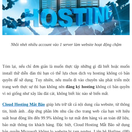
Nhồi nhét nhiều account vào 1 server làm website hoạt động chậm
Tóm lại, nếu chỉ đơn giản là muốn thực tập những gì đã biết hoặc muốn
install thử diễn đàn thì bạn có thể lựa chọn dịch vụ hosting không có bản
quyền để sử dụng. Tuy nhiên, nếu muốn đi vào chuyên sâu phát triển một
trang web thực sự thì bạn không nên
đăng ký hosting
không có bản quyền
vì nó giống như xây lâu đài cát, không biết lúc nào sẽ biến mất.
Cloud Hosting Mắt Bão
giúp lưu trữ tất cả nội dung của website, từ thông
tin, hình ảnh...đáp ứng phần lớn nhu cầu cho trang web của bạn với hiệu
suất hoạt động lên đến 99.9% không lo tụt mất đơn hàng và an toàn dữ liệu,
bảo mật thông tin khách hàng. Đặc biệt, Cloud Hosting Mắt Bão sử dụng
bản quyền Microsoft không lo website bị tạm ngưng. Liên hệ Hotline: (08)