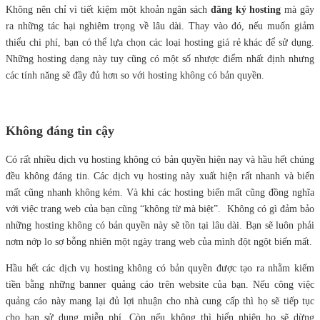
Không nên chỉ vì tiết kiệm một khoản ngân sách
đăng ký hosting
mà gây
ra những tác hại nghiêm trọng về lâu dài. Thay vào đó, nếu muốn giảm
thiểu chi phí, bạn có thể lựa chọn các loại hosting giá rẻ khác để sử dụng.
Những hosting dạng này tuy cũng có một số nhược điểm nhất định nhưng
các tính năng sẽ đầy đủ hơn so với hosting không có bản quyền.
Không đáng tin cậy
Có rất nhiều dịch vụ hosting không có bản quyền hiện nay và hầu hết chúng
đều không đáng tin. Các dịch vụ hosting này xuất hiện rất nhanh và biến
mất cũng nhanh không kém. Và khi các hosting biến mất cũng đồng nghĩa
với việc trang web của bạn cũng “không từ mà biệt”. Không có gì đảm bảo
những hosting không có bản quyền này sẽ tồn tại lâu dài. Bạn sẽ luôn phải
nơm nớp lo sợ bỗng nhiên một ngày trang web của mình đột ngột biến mất.
Hầu hết các dịch vụ hosting không có bản quyền được tạo ra nhằm kiếm
tiền bằng những banner quảng cáo trên website của bạn. Nếu công việc
quảng cáo này mang lại đủ lợi nhuận cho nhà cung cấp thì họ sẽ tiếp tục
cho bạn sử dụng miễn phí. Còn nếu không thì hiển nhiên họ sẽ dừng