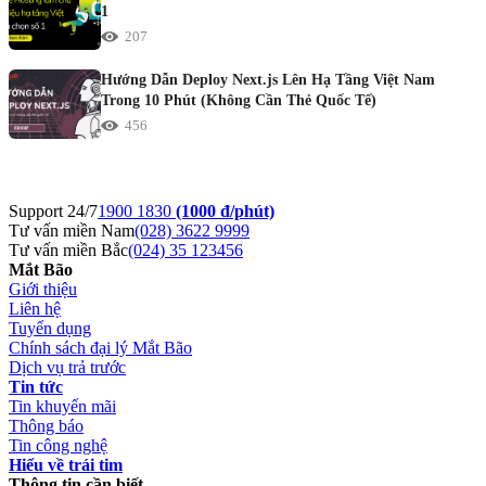
1
207
Hướng Dẫn Deploy Next.js Lên Hạ Tầng Việt Nam
Trong 10 Phút (Không Cần Thẻ Quốc Tế)
456
Support 24/7
1900 1830
(1000 đ/phút)
Tư vấn miền Nam
(028) 3622 9999
Tư vấn miền Bắc
(024) 35 123456
Mắt Bão
Giới thiệu
Liên hệ
Tuyển dụng
Chính sách đại lý Mắt Bão
Dịch vụ trả trước
Tin tức
Tin khuyến mãi
Thông báo
Tin công nghệ
Hiểu về trái tim
Thông tin cần biết