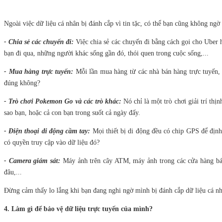
Ngoài việc dữ liệu cá nhân bị đánh cắp vì tin tặc, có thể bạn cũng không ngờ
- Chia sẻ các chuyến đi:
Việc chia sẻ các chuyến đi bằng cách gọi cho Uber 
bạn đi qua, những người khác sống gần đó, thói quen trong cuộc sống,...
- Mua hàng trực tuyến:
Mỗi lần mua hàng từ các nhà bán hàng trực tuyến, 
đúng không?
- Trò chơi Pokemon Go và các trò khác:
Nó chỉ là một trò chơi giải trí thị
sao bạn, hoặc cả con bạn trong suốt cả ngày đấy.
- Điện thoại di động cầm tay:
Mọi thiết bị di động đều có chip GPS để định v
có quyền truy cập vào dữ liệu đó?
- Camera giám sát:
Máy ảnh trên cây ATM, máy ảnh trong các cửa hàng bách
đâu,...
Đừng cảm thấy lo lắng khi bạn đang nghi ngờ mình bị đánh cắp dữ liệu cá nhâ
4. Làm gì để bảo vệ dữ liệu trực tuyến của mình?