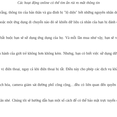
Các hoạt động online có thể tìm ẩn rủi ro mất thông tin
 rằng, thông tin của bản thân và gia đình bị "lộ diện" bởi những nguyên nhân d
hoặc một ứng dụng di chuyển nào đó sẽ khiến dữ liệu cá nhân của bạn bị đánh c
bắt buộc bạn sẽ sử dụng ứng dụng của họ. Và mỗi lần mua như vậy, bạn sẽ v
nh hành của giới trẻ không hơn không kém. Nhưng, bạn có biết việc sử dụng dữ l
ị điện thoại, ngay cả khi điện thoại bị tắt. Điều này cho phép các dịch vụ khẩ
 hóa, camera giám sát đường phố công cộng,...đều có liên quan đến quyền ri
n nhé. Chúng tôi sẽ hướng dẫn bạn một số cách để có thể bảo mật trực tuyến d