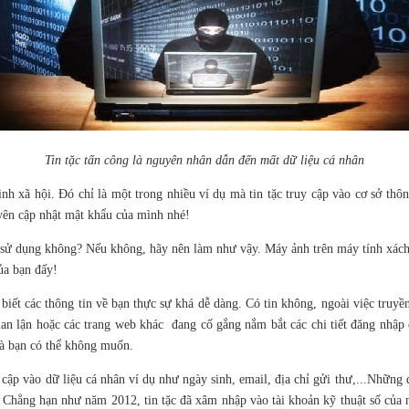
Tin tặc tấn công là nguyên nhân dẫn đến mất dữ liệu cá nhân
inh xã hội. Đó chỉ là một trong nhiều ví dụ mà tin tặc truy cập vào cơ sở thô
yên cập nhật mật khẩu của mình nhé!
sử dụng không? Nếu không, hãy nên làm như vậy. Máy ảnh trên máy tính xách t
ủa bạn đấy!
 biết các thông tin về bạn thực sự khá dễ dàng. Có tin không, ngoài việc truyề
an lận hoặc các trang web khác đang cố gắng nắm bắt các chi tiết đăng nhập 
 mà bạn có thể không muốn.
cập vào dữ liệu cá nhân ví dụ như ngày sinh, email, địa chỉ gửi thư,...Những 
. Chẳng hạn như năm 2012, tin tặc đã xâm nhập vào tài khoản kỹ thuật số của 