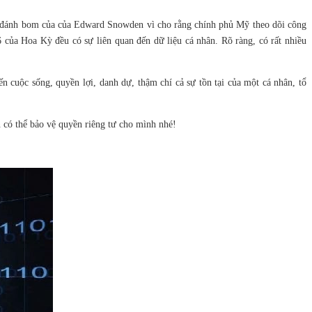
vụ đánh bom của của Edward Snowden vì cho rằng chính phủ Mỹ theo dõi công
của Hoa Kỳ đều có sự liên quan đến dữ liệu cá nhân. Rõ ràng, có rất nhiều
 cuộc sống, quyền lợi, danh dự, thậm chí cả sự tồn tại của một cá nhân, tổ
n có thể bảo vệ quyền riêng tư cho mình nhé!