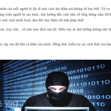
 cá nhân của mỗi người bị lấy đi một cách âm thầm mà không hề hay biết. Từ 
àng triệu người bị cáo buộc, ảnh hưởng đến cuộc bầu cử tổng thống năm 2016 
eo một cách minh bạch, đạo đức hay thậm chí hợp pháp nhất.
ét, truy vấn,...về một mục đích nào đó. Điều này sẽ ảnh hưởng không nhỏ đến
.
uy cập vào dữ liệu cá nhân của mình. Đồng thời, kiểm tra các cách thức mà bạ