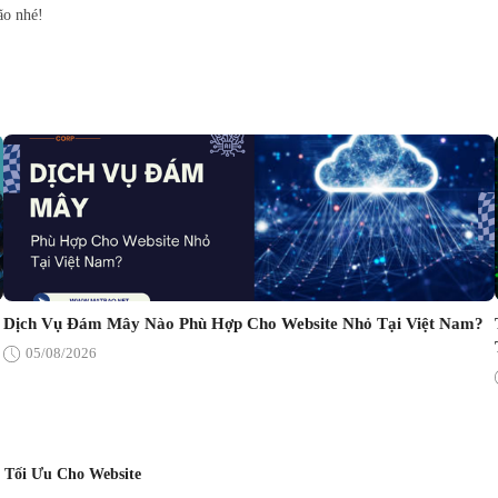
ão nhé!
Dịch Vụ Đám Mây Nào Phù Hợp Cho Website Nhỏ Tại Việt Nam?
05/08/2026
 Tối Ưu Cho Website