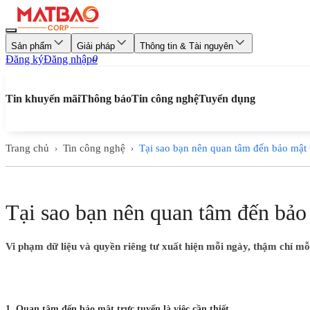
Sản phẩm
Giải pháp
Thông tin & Tài nguyên
Đăng ký
Đăng nhập
0
Tin khuyến mãi
Thông báo
Tin công nghệ
Tuyển dụng
Trang chủ
Tin công nghệ
Tại sao bạn nên quan tâm đến bảo mật 
›
›
Tại sao bạn nên quan tâm đến bảo
Vi phạm dữ liệu và quyền riêng tư xuất hiện mỗi ngày, thậm chí mỗ
1. Quan tâm đến bảo mật trực tuyến là việc cần thiết