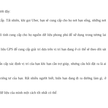
ưới đây:
ắp. Tất nhiên, khi gọi Uber, bạn sẽ cung cấp cho họ nơi bạn sống, những nơi
ô tình cung cấp cho họ nguồn dữ liệu phong phú để sử dụng trong tương lai
iệu GPS để cung cấp giải trí dựa trên vị trí bạn đang ở có thể sẽ theo dõi sát
n cấp xác định vị trí của bạn khi bạn cần trợ giúp, nhưng câu hỏi đặt ra là ai
êng tư của bạn. Rất nhiều người biết, hiện bạn đang đi ra đường làm gì, ở
ữ liệu của mình một cách tốt nhất có thể.