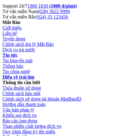
Support 24/7
1900 1830
(1000 đ/phút)
Tư vấn miền Nam
(028) 3622 9999
Tư vấn miền Bắc
(024) 35 123456
Mắt Bão
Giới thiệu
Liên hệ
Tuyển dụng
Chính sách đại lý Mắt Bão
Dịch vụ trả trước
Tin tức
Tin khuyến mãi
Thông báo
Tin công nghệ
Hiểu về trái tim
Thông tin cần biết
Thỏa thuận sử dụng
Chính sách bảo mật
Chính sách sử dụng tài khoản MatBaoID
Hướng dẫn thanh toán
Văn bản pháp lý
Khiếu nại dịch vụ
Báo cáo lạm dụng
Than phiền chất lượng dịch vụ
Quy trình đăng ký tên miền