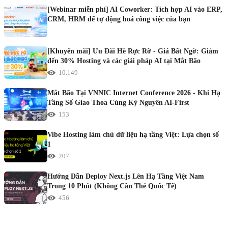
[Webinar miễn phí] AI Coworker: Tích hợp AI vào ERP,
CRM, HRM để tự động hoá công việc của bạn
[Khuyến mãi] Ưu Đãi Hè Rực Rỡ - Giá Bất Ngờ: Giảm
đến 30% Hosting và các giải pháp AI tại Mắt Bão
10.149
Mắt Bão Tại VNNIC Internet Conference 2026 - Khi Hạ
Tầng Số Giao Thoa Cùng Kỷ Nguyên AI-First
153
Vibe Hosting làm chủ dữ liệu hạ tầng Việt: Lựa chọn số
1
207
Hướng Dẫn Deploy Next.js Lên Hạ Tầng Việt Nam
Trong 10 Phút (Không Cần Thẻ Quốc Tế)
456