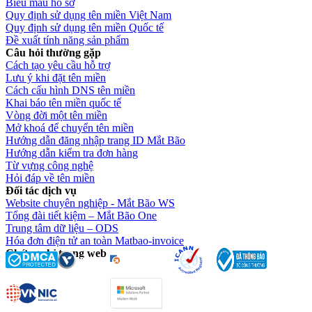
Biểu mẫu hồ sơ
Quy định sử dụng tên miền Việt Nam
Quy định sử dụng tên miền Quốc tế
Đề xuất tính năng sản phẩm
Câu hỏi thường gặp
Cách tạo yêu cầu hỗ trợ
Lưu ý khi đặt tên miền
Cách cấu hình DNS tên miền
Khai báo tên miền quốc tế
Vòng đời một tên miền
Mở khoá để chuyển tên miền
Hướng dẫn đăng nhập trang ID Mắt Bão
Hướng dẫn kiểm tra đơn hàng
Từ vựng công nghệ
Hỏi đáp về tên miền
Đối tác dịch vụ
Website chuyên nghiệp - Mắt Bão WS
Tổng đài tiết kiệm – Mắt Bão One
Trung tâm dữ liệu – ODS
Hóa đơn điện tử an toàn Matbao-invoice
Chứng chỉ trang web